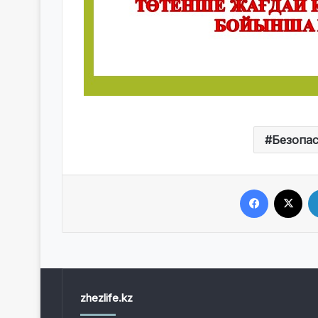
Безопа
Facebook
X
zhezlife.kz