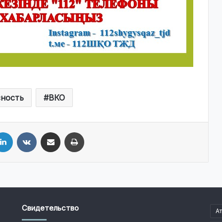
сность
ВКО
LinkedIn
VKontakte
Share via Email
Print
Свидетельство
А