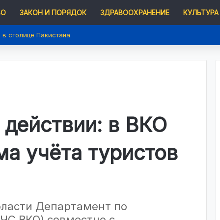
ВО
ЗАКОН И ПОРЯДОК
ЗДРАВООХРАНЕНИЕ
КУЛЬТУРА
ржали конституционную реформу
 действии: в ВКО
ма учёта туристов
бласти Департамент по
ЧС ВКО) совместно с