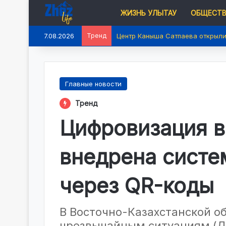
ЖИЗНЬ УЛЫТАУ
ОБЩЕСТ
7.08.2026
Тренд
Работники завода Kazkat подде
Главные новости
Тренд
Цифровизация в
внедрена систе
через QR-коды
В Восточно-Казахстанской о
чрезвычайным ситуациям (Д