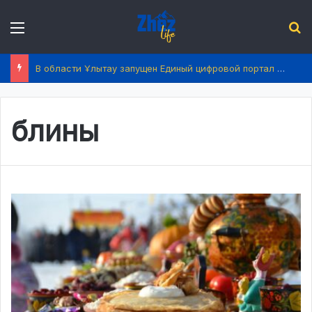
Menu
І
В области Ұлытау запущен Единый цифровой портал услуг
блины