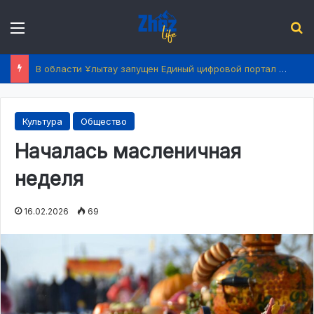
Menu
І
В области Ұлытау запущен Единый цифровой портал услуг
Культура
Общество
Началась масленичная
неделя
16.02.2026
69