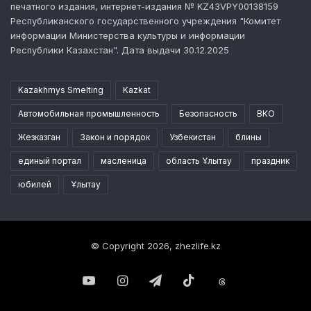
печатного издания, интернет-издания № KZ43VPY00138159
Республиканского государственного учреждения "Комитет
информации Министерства культуры и информации
Республики Казахстан". Дата выдачи 30.12.2025
Kazakhmys Smelting
Kazkat
Автомобильная промышленность
Безопасность
ВКО
Жезказган
Закон и порядок
Узбекистан
блины
единый портал
масленица
область Ұлытау
праздник
юбилей
Ұлытау
© Copyright 2026, zhezlife.kz
YouTube
Instagram
Telegram
TikTok
Threads