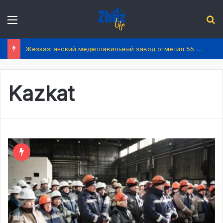
Menu
І
Жезказганский медеплавильный завод отметил 55-летие
Kazkat