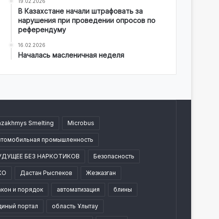
19.02.2026
В Казахстане начали штрафовать за
нарушения при проведении опросов по
референдуму
16.02.2026
Началась масленичная неделя
azakhmys Smelting
Microbus
втомобильная промышленность
УДУЩЕЕ БЕЗ НАРКОТИКОВ
Безопасность
КО
Дастан Рыспеков
Жезказган
акон и порядок
автоматизация
блины
диный портал
область Ұлытау