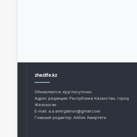
zhezlife.kz
Обновляется: круглосуточно
Адрес редакции: Республика Казахстан, город
Жезказган
E-mail: a.a.amirgalinov@gmail.com
Главный редактор: Айбек Амиртеги