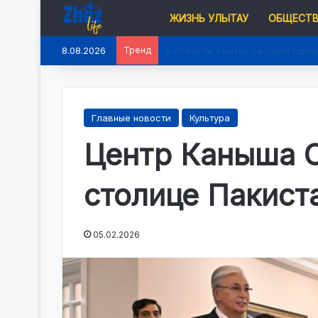
ЖИЗНЬ УЛЫТАУ
ОБЩЕСТ
8.08.2026
Тренд
В области Ұлытау запущен Един
Главные новости
Культура
Центр Каныша С
столице Пакист
05.02.2026