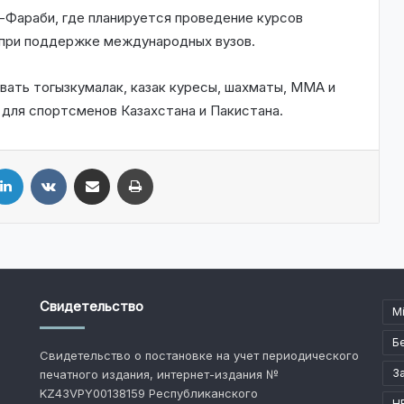
-Фараби, где планируется проведение курсов
й при поддержке международных вузов.
вать тогызкумалак, казак куресы, шахматы, ММА и
 для спортсменов Казахстана и Пакистана.
LinkedIn
VKontakte
Share via Email
Print
Свидетельство
M
Б
Свидетельство о постановке на учет периодического
З
печатного издания, интернет-издания №
KZ43VPY00138159 Республиканского
Н