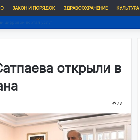
ВО
ЗАКОН И ПОРЯДОК
ЗДРАВООХРАНЕНИЕ
КУЛЬТУРА
ый цифровой портал услуг
атпаева открыли в
ана
73