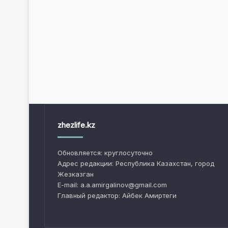
zhezlife.kz
Обновляется: круглосуточно
Адрес редакции: Республика Казахстан, город
Жезказган
E-mail: a.a.amirgalinov@gmail.com
Главный редактор: Айбек Амиртеги