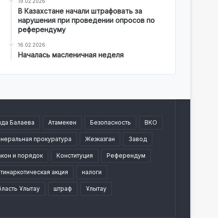
19.02.2026
В Казахстане начали штрафовать за
нарушения при проведении опросов по
референдуму
16.02.2026
Началась масленичная неделя
ида Балаева
Атамекен
Безопасность
ВКО
енеральная прокуратура
Жезказган
Завод
акон и порядок
Конституция
Референдум
тинаркотическая акция
налоги
бласть Ұлытау
штраф
Ұлытау