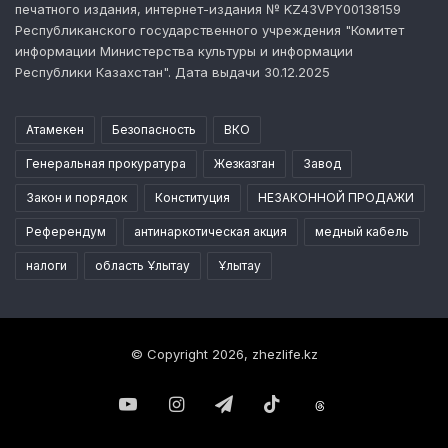
печатного издания, интернет-издания № KZ43VPY00138159
Республиканского государственного учреждения "Комитет
информации Министерства культуры и информации
Республики Казахстан". Дата выдачи 30.12.2025
Атамекен
Безопасность
ВКО
Генеральная прокуратура
Жезказган
Завод
Закон и порядок
Конституция
НЕЗАКОННОЙ ПРОДАЖИ
Референдум
антинаркотическая акция
медный кабель
налоги
область Ұлытау
Ұлытау
© Copyright 2026, zhezlife.kz
YouTube
Instagram
Telegram
TikTok
Threads