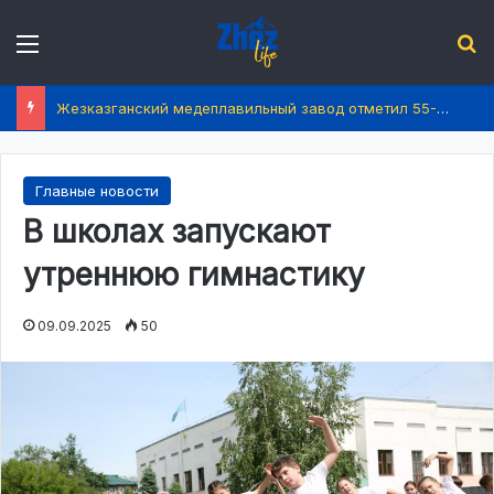
Menu
І
Жезказганский медеплавильный завод отметил 55-летие
Главные новости
В школах запускают
утреннюю гимнастику
09.09.2025
50