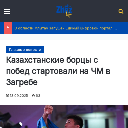
Menu
І
В области Ұлытау запущен Единый цифровой портал услуг
Главные новости
Казахстанские борцы с
побед стартовали на ЧМ в
Загребе
13.09.2025
63