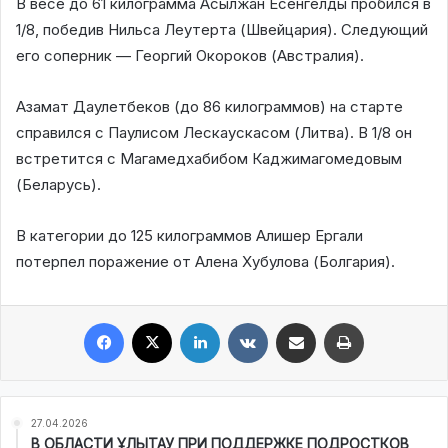
В весе до 61 килограмма Асылжан Есенгелды пробился в
1/8, победив Нильса Леутерта (Швейцария). Следующий
его соперник — Георгий Окороков (Австралия).
Азамат Даулетбеков (до 86 килограммов) на старте
справился с Паулисом Лескаускасом (Литва). В 1/8 он
встретится с Магамедхабибом Каджимагомедовым
(Беларусь).
В категории до 125 килограммов Алишер Ергали
потерпел поражение от Алена Хубулова (Болгария).
Facebook
X
LinkedIn
VKontakte
Share via Email
Print
27.04.2026
В ОБЛАСТИ ҰЛЫТАУ ПРИ ПОДДЕРЖКЕ ПОДРОСТКОВ