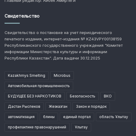
Главный редактор: Айбек Амиртеги
Свидетельство
Свидетельство о постановке на учет периодического
печатного издания, интернет-издания № KZ43VPY00138159
Республиканского государственного учреждения "Комитет
информации Министерства культуры и информации
Республики Казахстан". Дата выдачи 30.12.2025
Kazakhmys Smelting
Microbus
Автомобильная промышленность
БУДУЩЕЕ БЕЗ НАРКОТИКОВ
Безопасность
ВКО
Дастан Рыспеков
Жезказган
Закон и порядок
автоматизация
блины
единый портал
область Ұлытау
профилактике правонарушений
Ұлытау