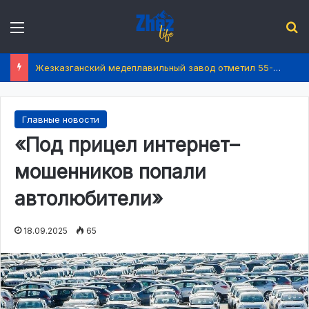
Menu
І
Жезказганский медеплавильный завод отметил 55-летие
Главные новости
«Под прицел интернет–
мошенников попали
автолюбители»
18.09.2025
65