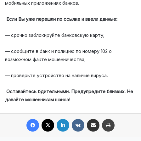
мобильных приложениях банков.
Если
Вы
уже
перешли
по
ссылке
и
ввели
данные:
— срочно заблокируйте банковскую карту;
— сообщите в банк и полицию по номеру 102 о
возможном факте мошенничества;
— проверьте устройство на наличие вируса.
Оставайтесь
бдительными.
Предупредите
близких.
Не
давайте
мошенникам
шанса!
Facebook
X
LinkedIn
VKontakte
Share via Email
Print