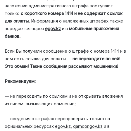
наложении административного штрафа поступают
только
с
короткого
номера
1414
и
не
содержат
ссылок
для
оплаты
.
Информация о наложенных штрафах также
передается через
egov
.
kz
и в
мобильные
приложения
банков.
Если Вы получили сообщение о штрафе с номера 1414 и в
нем есть ссылка для оплаты —
не
переходите
по
ней!
Это
обман
!
Такие
сообщения
рассылают
мошенники!
Рекомендуем:
— не переходить по ссылкам и не открывать вложения
из писем, вызывающих сомнение;
— сведения о штрафах перепроверять только на
официальных ресурсах
egov
.
kz
,
qamqor
.
gov
.
kz
и в