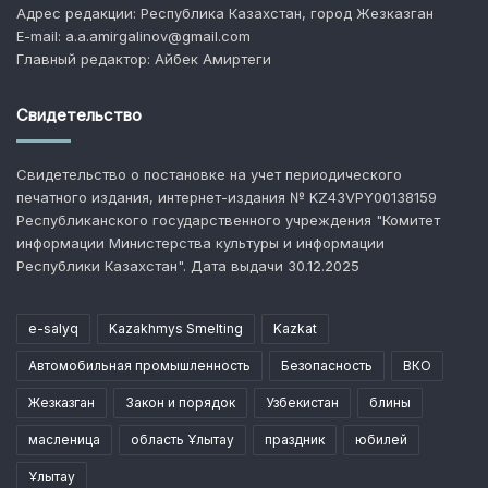
Адрес редакции: Республика Казахстан, город Жезказган
E-mail: a.a.amirgalinov@gmail.com
Главный редактор: Айбек Амиртеги
Свидетельство
Свидетельство о постановке на учет периодического
печатного издания, интернет-издания № KZ43VPY00138159
Республиканского государственного учреждения "Комитет
информации Министерства культуры и информации
Республики Казахстан". Дата выдачи 30.12.2025
e-salyq
Kazakhmys Smelting
Kazkat
Автомобильная промышленность
Безопасность
ВКО
Жезказган
Закон и порядок
Узбекистан
блины
масленица
область Ұлытау
праздник
юбилей
Ұлытау