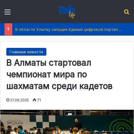
Menu
І
В области Ұлытау запущен Единый цифровой портал услуг
Главные новости
В Алматы стартовал
чемпионат мира по
шахматам среди кадетов
21.09.2025
71