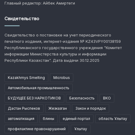
Главный редактор: Айбек Амиртеги
Свидетельство
Свидетельство о постановке на учет периодического
печатного издания, интернет-издания № KZ43VPY00138159
Республиканского государственного учреждения "Комитет
информации Министерства культуры и информации
Республики Казахстан". Дата выдачи 30.12.2025
Kazakhmys Smelting
Microbus
Автомобильная промышленность
БУДУЩЕЕ БЕЗ НАРКОТИКОВ
Безопасность
ВКО
Дастан Рыспеков
Жезказган
Закон и порядок
автоматизация
блины
единый портал
область Ұлытау
профилактике правонарушений
Ұлытау