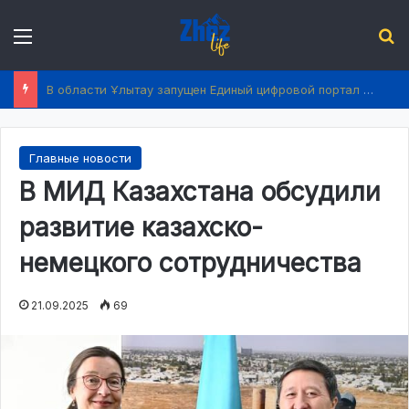
Menu
І
В области Ұлытау запущен Единый цифровой портал услуг
Главные новости
В МИД Казахстана обсудили
развитие казахско-
немецкого сотрудничества
21.09.2025
69