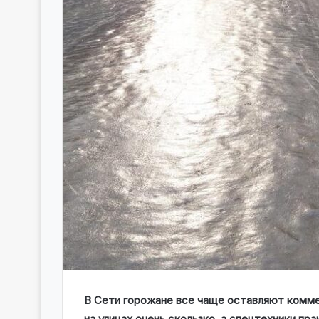
В Сети горожане все чаще оставляют коммен
на улицах очень скользко, а спецтехники пра