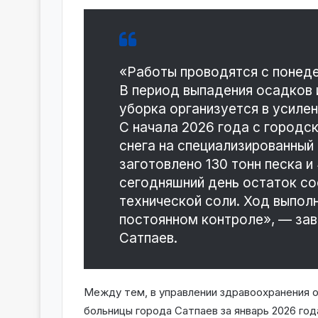
«Работы проводятся с понедел
В период выпадения осадков 
уборка организуется в усиле
С начала 2026 года с городс
снега на специализированный 
заготовлено 130 тонн песка и
сегодняшний день остаток сос
технической соли. Ход выпол
постоянном контроле», — зав
Сатпаев.
Между тем, в управлении здравоохранения 
больницы города Сатпаев за январь 2026 год