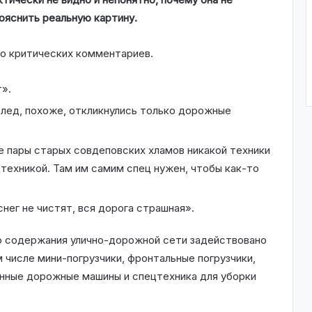
ояснить реальную картину.
ло критических комментариев.
т».
олед, похоже, откликнулись только дорожные
е пары старых совдеповских хламов никакой техники
техникой. Там им самим спец нужен, чтобы как-то
нег не чистят, вся дорога страшная».
го содержания улично-дорожной сети задействовано
м числе мини-погрузчики, фронтальные погрузчики,
нные дорожные машины и спецтехника для уборки