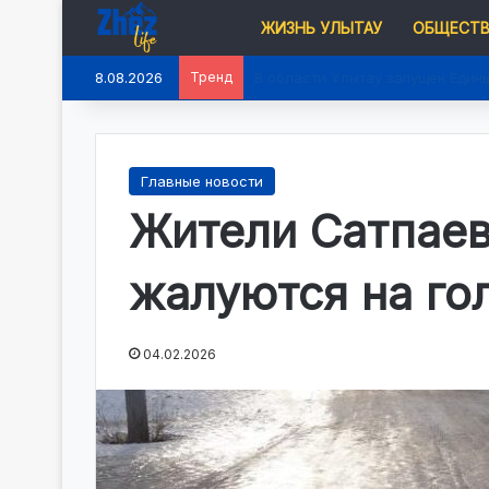
ЖИЗНЬ УЛЫТАУ
ОБЩЕСТ
8.08.2026
Тренд
В области Ұлытау запущен Един
Главные новости
Жители Сатпаев
жалуются на го
04.02.2026