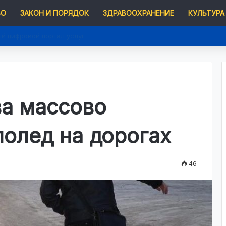
ВО
ЗАКОН И ПОРЯДОК
ЗДРАВООХРАНЕНИЕ
КУЛЬТУРА
ый цифровой портал услуг
а массово
лолед на дорогах
46