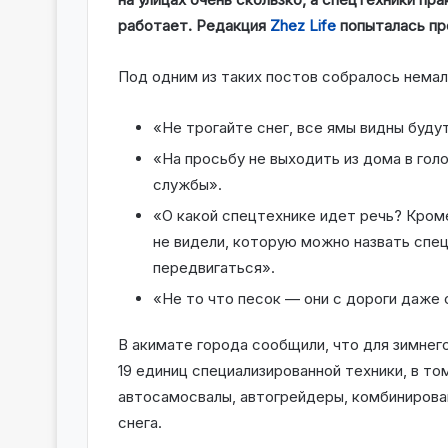
работает. Редакция
Zhez Life
попыталась пр
Под одним из таких постов собралось нема
«Не трогайте снег, все ямы видны буду
«На просьбу не выходить из дома в гол
службы».
«О какой спецтехнике идет речь? Кром
не видели, которую можно назвать спец
передвигаться».
«Не то что песок — они с дороги даже с
В акимате города сообщили, что для зимне
19 единиц специализированной техники, в то
автосамосвалы, автогрейдеры, комбинирова
снега.