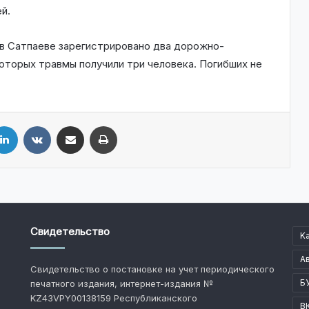
й.
д в Сатпаеве зарегистрировано два дорожно-
оторых травмы получили три человека. Погибших не
LinkedIn
VKontakte
Share via Email
Print
Свидетельство
K
А
Свидетельство о постановке на учет периодического
Б
печатного издания, интернет-издания №
KZ43VPY00138159 Республиканского
В