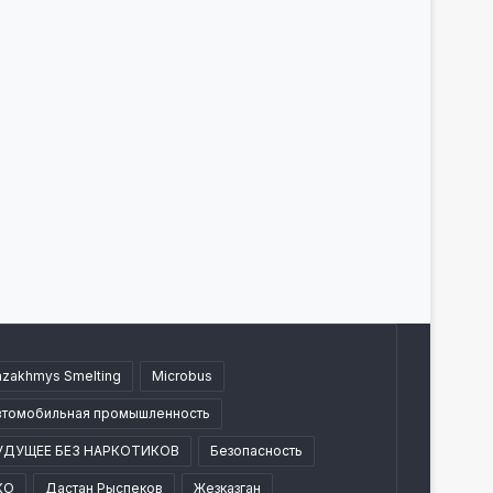
azakhmys Smelting
Microbus
втомобильная промышленность
УДУЩЕЕ БЕЗ НАРКОТИКОВ
Безопасность
КО
Дастан Рыспеков
Жезказган