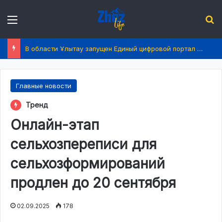
Menu
І
В области Ұлытау запущен Единый цифровой портал услуг
Главные новости
Тренд
Онлайн-этап
сельхозпереписи для
сельхозформирований
продлен до 20 сентября
02.09.2025
178