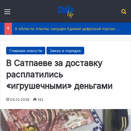
Menu
І
В области Ұлытау запущен Единый цифровой портал услуг
Главные новости
Закон и порядок
В Сатпаеве за доставку
расплатились
«игрушечными» деньгами
04.02.2026
142