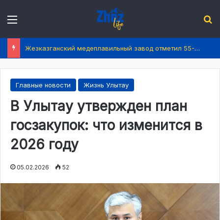
Menu
І
Жезказганский медеплавильный завод отметил 55-летие
Главные новости
Жизнь Улытау
В Улытау утвержден план
госзакупок: что изменится в
2026 году
05.02.2026
52