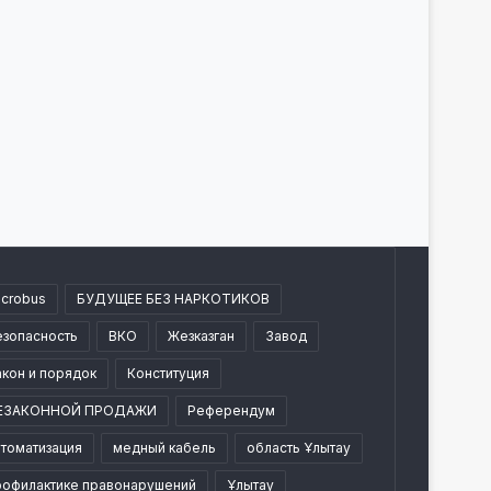
icrobus
БУДУЩЕЕ БЕЗ НАРКОТИКОВ
езопасность
ВКО
Жезказган
Завод
акон и порядок
Конституция
ЕЗАКОННОЙ ПРОДАЖИ
Референдум
втоматизация
медный кабель
область Ұлытау
рофилактике правонарушений
Ұлытау