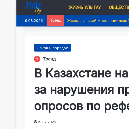
ЖИЗНЬ УЛЫТАУ
ОБЩЕСТ
9.08.2026
Тренд
В области Ұлытау запущен Един
Закон и порядок
Тренд
В Казахстане н
за нарушения п
опросов по реф
19.02.2026