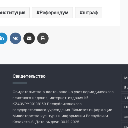
онституция
Референдум
штраф
LinkedIn
VKontakte
Share via Email
Print
Свидетельство
M
Б
Свидетельство о постановке на учет периодического
З
печатного издания, интернет-издания №
KZ43VPY00138159 Республиканского
Н
государственного учреждения "Комитет информации
Министерства культуры и информации Республики
а
Казахстан". Дата выдачи 30.12.2025
п