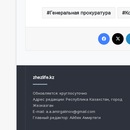
Генеральная прокуратура
К
Facebook
X
zhezlife.kz
Обновляется: круглосуточно
Адрес редакции: Республика Казахстан, город
Жезказган
E-mail: a.a.amirgalinov@gmail.com
Главный редактор: Айбек Амиртеги