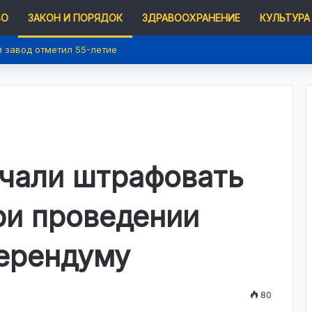
ВО
ЗАКОН И ПОРЯДОК
ЗДРАВООХРАНЕНИЕ
КУЛЬТУРА
ый цифровой портал услуг
ачали штрафовать
ри проведении
ерендуму
80