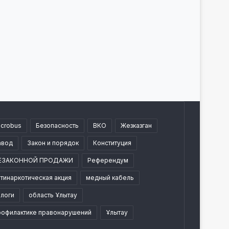
icrobus
Безопасность
ВКО
Жезказган
авод
Закон и порядок
Конституция
ЕЗАКОННОЙ ПРОДАЖИ
Референдум
тинаркотическая акция
медный кабель
алоги
область Ұлытау
рофилактике правонарушений
Ұлытау