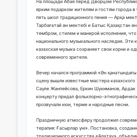
На площади Абая перед Дворцом Республики
ярким подарком жителям и гостям города в 
пять школ традиционного пения — Арқа мектеб
Тарбағатай ән мектебі и Батыс Қазақстан ә
тембром, стилем и манерой исполнения, что
национального музыкального наследия. Эти 
казахская музыка сохраняет свои корни и о
современного зрителя.
Вечер начался программой «Ән қанатындағы
сцену вышли известные мастера казахского
Сауле Жанпейсова, Еркин Шукиманов, Ардак 
концерту придал фольклорно-этнографическ
прозвучали кюи, терме и народные песни.
Праздничную атмосферу продолжил соврем
терапия: Ғасырлар үні». Постановка, созда
традиционного искусства «Алатау», объедин