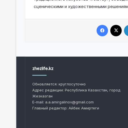
сценическими и художественными решениям
Facebook
X
zhezlife.kz
Обновляется: круглосуточно
Адрес редакции: Республика Казахстан, город
Жезказган
E-mail: a.a.amirgalinov@gmail.com
Главный редактор: Айбек Амиртеги