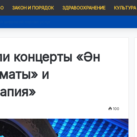
ВО
ЗАКОН И ПОРЯДОК
ЗДРАВООХРАНЕНИЕ
КУЛЬТУРА
й цифровой портал услуг
и концерты «Ән
маты» и
апия»
100