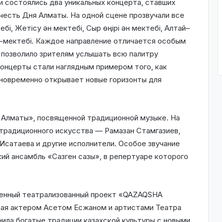
 состоялись два уникальных концерта, ставших
честь Дня Алматы. На одной сцене прозвучали все
і, Жетісу ән мектебі, Сыр өңірі ән мектебі, Алтай–
н-мектебі. Каждое направление отличается особым
 позволило зрителям услышать всю палитру
концерты стали наглядным примером того, как
дновременно открывает новые горизонты для
 Алматы», посвященной традиционной музыке. На
 традиционного искусства — Рамазан Стамгазиев,
Исатаева и другие исполнители. Особое звучание
ий ансамбль «Сазген сазы», в репертуаре которого
енный театрализованный проект «QAZAQSHA
нная актером Асетом Есжаном и артистами Театра
ила богатые традиции казахской культуры с новыми