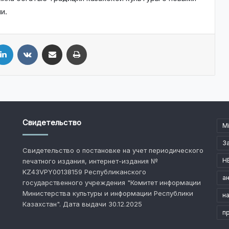
и.
LinkedIn
VKontakte
Share via Email
Print
Свидетельство
M
З
Свидетельство о постановке на учет периодического
Н
печатного издания, интернет-издания №
KZ43VPY00138159 Республиканского
ан
государственного учреждения "Комитет информации
Министерства культуры и информации Республики
н
Казахстан". Дата выдачи 30.12.2025
п