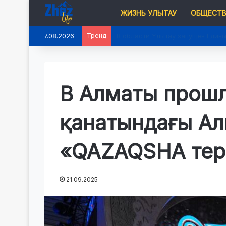
ЖИЗНЬ УЛЫТАУ
ОБЩЕСТ
7.08.2026
Тренд
В области Ұлытау запущен Едины
В Алматы прошл
қанатындағы Ал
«QAZAQSHA тер
21.09.2025