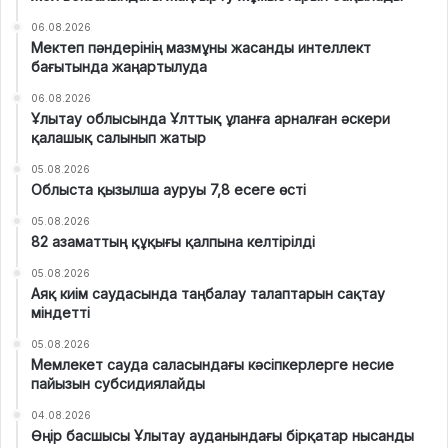
06.08.2026
Мектеп пәндерінің мазмұны жасанды интеллект
бағытында жаңартылуда
06.08.2026
Ұлытау облысында Ұлттық ұланға арналған әскери
қалашық салынып жатыр
05.08.2026
Облыста қызылша ауруы 7,8 есеге өсті
05.08.2026
82 азаматтың құқығы қалпына келтірілді
05.08.2026
Аяқ киім саудасында таңбалау талаптарын сақтау
міндетті
05.08.2026
Мемлекет сауда саласындағы кәсіпкерлерге несие
пайызын субсидиялайды
04.08.2026
Өңір басшысы Ұлытау ауданындағы бірқатар нысанды