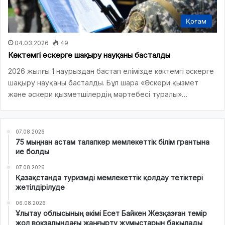
Қоғам
04.03.2026
49
Көктемгі әскерге шақыру науқаны басталды
2026 жылғы 1 наурыздан бастап елімізде көктемгі әскерге
шақыру науқаны басталды. Бұл шара «Әскери қызмет
және әскери қызметшілердің мәртебесі туралы»…
07.08.2026
75 мыңнан астам талапкер мемлекеттік білім грантына
ие болды
07.08.2026
Қазақстанда туризмді мемлекеттік қолдау тетіктері
жетілдірілуде
06.08.2026
Ұлытау облысының әкімі Есет Байкен Жезқазған темір
жол вокзалындағы жаңғырту жұмыстарын бақылады