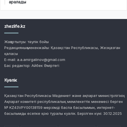
аралады
zhezlife.kz
Жаңартылуы: тәулік бойы
Редакцияның мекенжайы: Қазақстан Республикасы, Жезқазған
қаласы
E-mail: a.a.amirgalinov@gmail.com
Бас редактор: Айбек Әміртегі
Куәлік
Қазақстан Республикасы Мәдениет және ақпарат министрлігінің
Ақпарат комитеті республикалық мемлекеттік мекемесі берген
№ KZ43VPY00138159 мерзімді баспа басылымын, интернет-
басылымды есепке қою туралы куәлік. Берілген күні: 30.12.2025