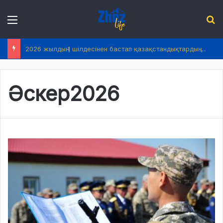
Menu
І
2026 жылдың 1 шілдесінен бастап қазақстандықтардың өмірінде не өзгереді?
Әскер2026