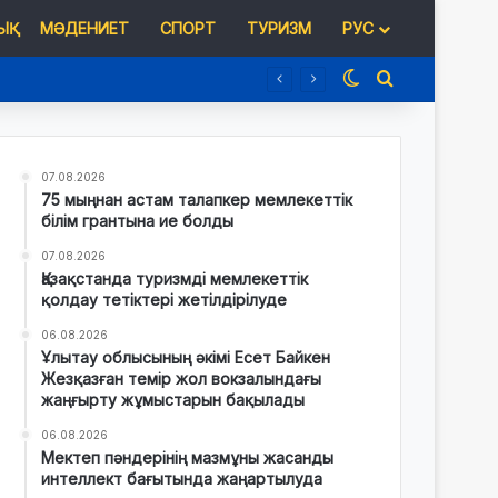
Қ
МӘДЕНИЕТ
СПОРТ
ТУРИЗМ
РУС
Switch skin
Іздеу
07.08.2026
75 мыңнан астам талапкер мемлекеттік
білім грантына ие болды
07.08.2026
Қазақстанда туризмді мемлекеттік
қолдау тетіктері жетілдірілуде
06.08.2026
Ұлытау облысының әкімі Есет Байкен
Жезқазған темір жол вокзалындағы
жаңғырту жұмыстарын бақылады
06.08.2026
Мектеп пәндерінің мазмұны жасанды
интеллект бағытында жаңартылуда