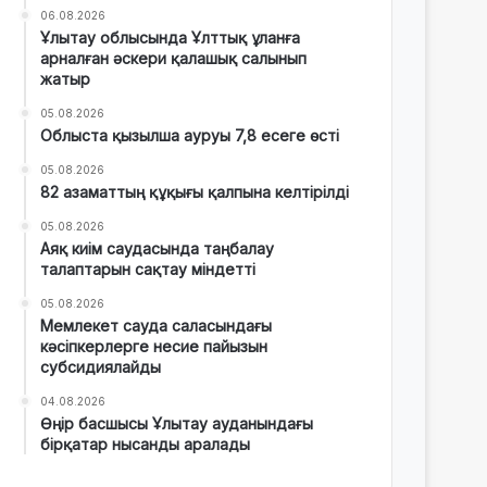
06.08.2026
Ұлытау облысында Ұлттық ұланға
арналған әскери қалашық салынып
жатыр
05.08.2026
Облыста қызылша ауруы 7,8 есеге өсті
05.08.2026
82 азаматтың құқығы қалпына келтірілді
05.08.2026
Аяқ киім саудасында таңбалау
талаптарын сақтау міндетті
05.08.2026
Мемлекет сауда саласындағы
кәсіпкерлерге несие пайызын
субсидиялайды
04.08.2026
Өңір басшысы Ұлытау ауданындағы
бірқатар нысанды аралады