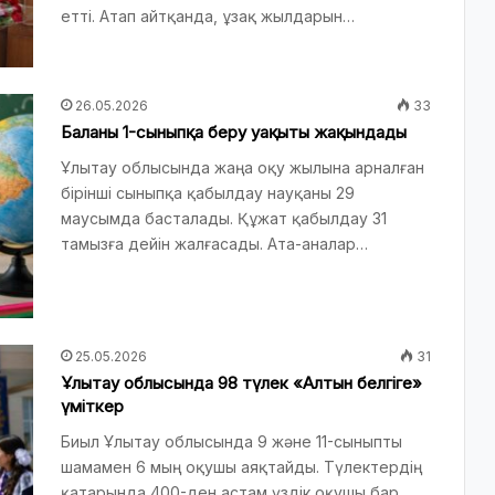
етті. Атап айтқанда, ұзақ жылдарын…
26.05.2026
33
Баланы 1-сыныпқа беру уақыты жақындады
Ұлытау облысында жаңа оқу жылына арналған
бірінші сыныпқа қабылдау науқаны 29
маусымда басталады. Құжат қабылдау 31
тамызға дейін жалғасады. Ата-аналар…
25.05.2026
31
Ұлытау облысында 98 түлек «Алтын белгіге»
үміткер
Биыл Ұлытау облысында 9 және 11-сыныпты
шамамен 6 мың оқушы аяқтайды. Түлектердің
қатарында 400-ден астам үздік оқушы бар.