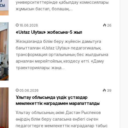
университеттерінде қабылдау комиссиялары
жұмысын бастап, болашақ…
16.06.2026
26
«Ustaz Ulytau» жобасына-5 жыл
Жезқазғанда білім беру жүйесін дамытуға
бағытталған «Ustaz Ulytau» педагогикалық
трансформация орталығының бес жылдығына
арналған мерейтойлық кездесу өтті. «Даму
траекториялары: жаңа…
05.06.2026
39
Ұлытау облысында үздік ұстаздар
мемлекеттік наградамен марапатталды
Ұлытау облысының әкімі Дастан Рыспеков
өңірдің білім беру саласына еңбегі сіңген
педагогтерге мемлекеттік наградалар табыс