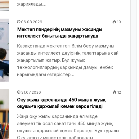
жариялады.…
06.08.2026
10
Мектеп пәндерінің мазмұны жасанды
интеллект бағытында жаңартылуда
Қазақстанда мектептегі білім беру мазмұны
жасанды интеллект дәуірінің талаптарына сай
жаңартылып жатыр. Бұл жұмыс
технологиялардың қарқынды дамуы, еңбек
нарығындағы өзгерістер…
31.07.2026
12
Оқу жылы қарсаңында 450 мыңға жуық
оқушыға қаржылай көмек көрсетіледі
Жаңа оқу жылы қарсаңында елімізде
әлеуметтік осал санаттағы 450 мыңға жуық
оқушыға қаржылай көмек беріледі. Бұл туралы
Оқу-ағарту министрлігі хабарлады.…