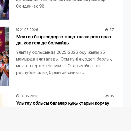
Сондай-ақ 98…
21.05.2026
37
Мектеп бітіргендерге жаңа талап: ресторан
да, кортеж де болмайды
Ұлытау облысында 2025-2026 оқу жылы 25
мамырда аяқталады. Осы күні өңірдегі барлық
мектептерде «Білімім — Отаныма!» атты
республикалық бірыңғай сынып…
14.05.2026
35
Ұлытау облысы балалар құқықтарын қорғау
басқармасының басшысы тағайындалды
Ұлытау облысы балалар құқықтарын қорғау
басқармасының басшысы тағайындалды