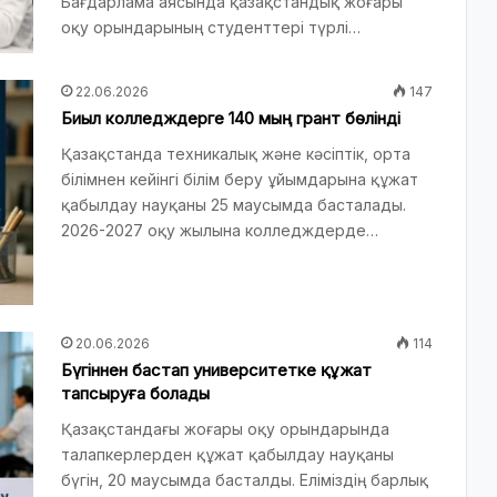
Бағдарлама аясында қазақстандық жоғары
оқу орындарының студенттері түрлі…
22.06.2026
147
Биыл колледждерге 140 мың грант бөлінді
Қазақстанда техникалық және кәсіптік, орта
білімнен кейінгі білім беру ұйымдарына құжат
қабылдау науқаны 25 маусымда басталады.
2026-2027 оқу жылына колледждерде…
20.06.2026
114
Бүгіннен бастап университетке құжат
тапсыруға болады
Қазақстандағы жоғары оқу орындарында
талапкерлерден құжат қабылдау науқаны
бүгін, 20 маусымда басталды. Еліміздің барлық