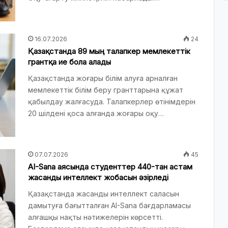
16.07.2026
24
Қазақстанда 89 мың талапкер мемлекеттік
грантқа ие бола алады
Қазақстанда жоғары білім алуға арналған
мемлекеттік білім беру гранттарына құжат
қабылдау жалғасуда. Талапкерлер өтінімдерін
20 шілдені қоса алғанда жоғары оқу…
07.07.2026
45
AI-Sana аясында студенттер 440-тан астам
жасанды интеллект жобасын әзірледі
Қазақстанда жасанды интеллект саласын
дамытуға бағытталған AI-Sana бағдарламасы
алғашқы нақты нәтижелерін көрсетті.