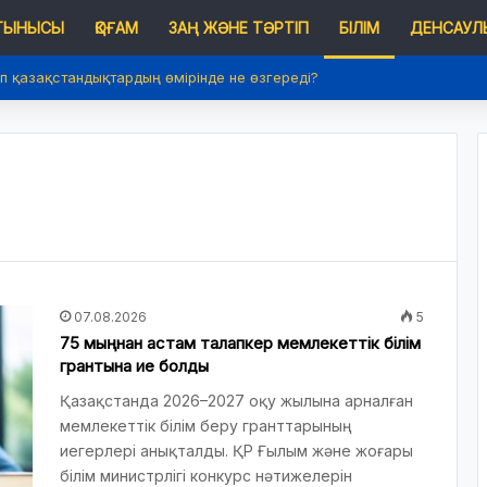
 ТЫНЫСЫ
ҚОҒАМ
ЗАҢ ЖӘНЕ ТӘРТІП
БІЛІМ
ДЕНСАУЛЫ
п қазақстандықтардың өмірінде не өзгереді?
07.08.2026
5
75 мыңнан астам талапкер мемлекеттік білім
грантына ие болды
Қазақстанда 2026–2027 оқу жылына арналған
мемлекеттік білім беру гранттарының
иегерлері анықталды. ҚР Ғылым және жоғары
білім министрлігі конкурс нәтижелерін