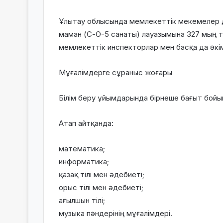
Ұлытау облысында мемлекеттік мекемелер д
маман (С-О-5 санаты) лауазымына 327 мың 
мемлекеттік инспекторлар мен басқа да әкі
Мұғалімдерге сұраныс жоғары
Білім беру ұйымдарында бірнеше бағыт бой
Атап айтқанда:
математика;
информатика;
қазақ тілі мен әдебиеті;
орыс тілі мен әдебиеті;
ағылшын тілі;
музыка пәндерінің мұғалімдері.