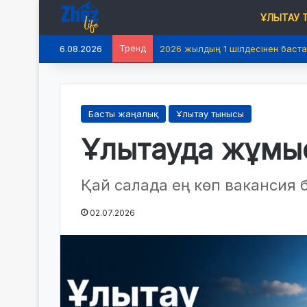
ҰЛЫТАУ
6.08.2026
Тренд
2026 жылдың 1 шілдесінен баста
Басты жаңалық
Ұлытау тынысы
Ұлытауда жұмыс
Қай салада ең көп вакансия 
02.07.2026