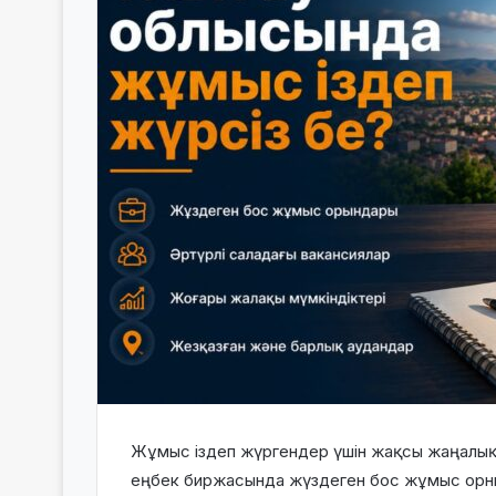
Жұмыс іздеп жүргендер үшін жақсы жаңалық
еңбек биржасында жүздеген бос жұмыс орны 