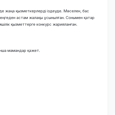
е жаңа қызметкерлерді іздеуде. Мәселен, бас
теңгеден астам жалақы ұсынылған. Сонымен қатар
мшілік қызметтерге конкурс жарияланған.
ынша мамандар қажет.