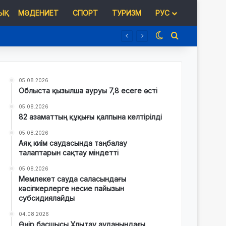
Қ
МӘДЕНИЕТ
СПОРТ
ТУРИЗМ
РУС
Switch skin
Іздеу
05.08.2026
Облыста қызылша ауруы 7,8 есеге өсті
05.08.2026
82 азаматтың құқығы қалпына келтірілді
05.08.2026
Аяқ киім саудасында таңбалау
талаптарын сақтау міндетті
05.08.2026
Мемлекет сауда саласындағы
кәсіпкерлерге несие пайызын
субсидиялайды
04.08.2026
Өңір басшысы Ұлытау ауданындағы