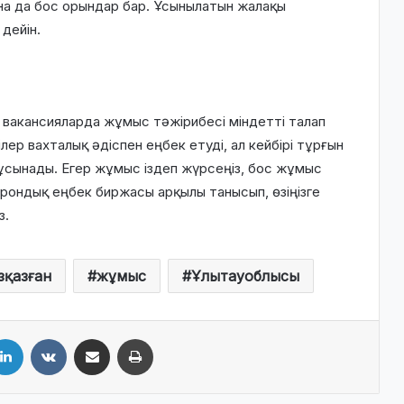
на да бос орындар бар. Ұсынылатын жалақы
дейін.
вакансияларда жұмыс тәжірибесі міндетті талап
ер вахталық әдіспен еңбек етуді, ал кейбірі тұрғын
ұсынады. Егер жұмыс іздеп жүрсеңіз, бос жұмыс
трондық еңбек биржасы арқылы танысып, өзіңізге
з.
зқазған
жұмыс
Ұлытауоблысы
LinkedIn
VKontakte
Share via Email
Print