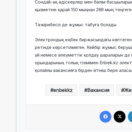
Сондай-ақ әдіскерлер мен бөлім басшылары
қызметіне қарай 150 мыңнан 288 мың теңгеге 
Тәжірибесіз де жұмыс табуға болады
Электрондық еңбек биржасындағы көптеген 
ретінде көрсетілмеген. Кейбір жұмыс берушіл
үй немесе әлеуметтік қолдау шараларын да 
орындарының толық тізімімен Enbek.kz элек
қолайлы вакансияға бірден өтініш бере аласы
enbekkz
Вакансия
Же
Facebook
X