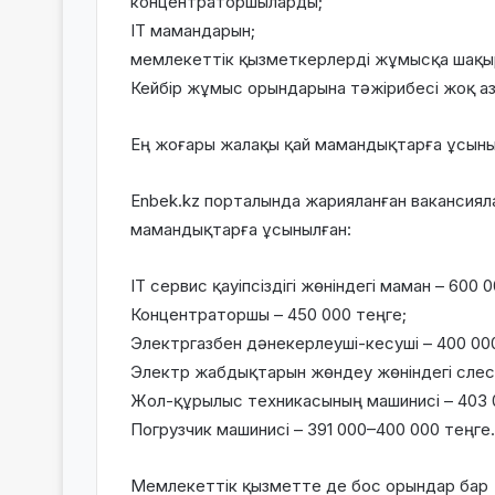
концентраторшыларды;
ІТ мамандарын;
мемлекеттік қызметкерлерді жұмысқа шақы
Кейбір жұмыс орындарына тәжірибесі жоқ а
Ең жоғары жалақы қай мамандықтарға ұсыны
Enbek.kz порталында жарияланған вакансиял
мамандықтарға ұсынылған:
ІТ сервис қауіпсіздігі жөніндегі маман – 600
Концентраторшы – 450 000 теңге;
Электргазбен дәнекерлеуші-кесуші – 400 00
Электр жабдықтарын жөндеу жөніндегі слеса
Жол-құрылыс техникасының машинисі – 403 
Погрузчик машинисі – 391 000–400 000 теңге.
Мемлекеттік қызметте де бос орындар бар