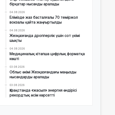
бірқатар нысанды аралады
04.08.2026
Елімізде жаз басталғалы 70 теміржол
вокзалы қайта жаңғыртылды
04.08.2026
Жезқазғанда дропперлік үшін сот үкімі
шықты
04.08.2026
Медициналық кітапша цифрлық форматқа
көшті
03.08.2026
Облыс әкімі Жезқазғандағы маңызды
нысандарды аралады
03.08.2026
Қазақстанда «жасыл» энергия өндірісі
рекордтық өсім көрсетті