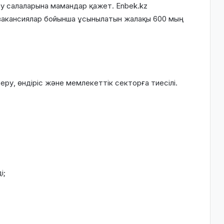
ту салаларына мамандар қажет. Enbek.kz
 вакансиялар бойынша ұсынылатын жалақы 600 мың
еру, өндіріс және мемлекеттік секторға тиесілі.
і;