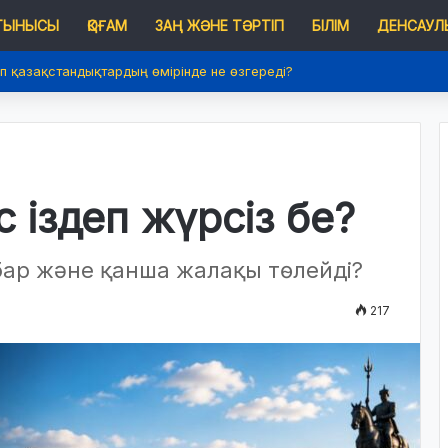
 ТЫНЫСЫ
ҚОҒАМ
ЗАҢ ЖӘНЕ ТӘРТІП
БІЛІМ
ДЕНСАУЛЫ
п қазақстандықтардың өмірінде не өзгереді?
 іздеп жүрсіз бе?
бар және қанша жалақы төлейді?
217