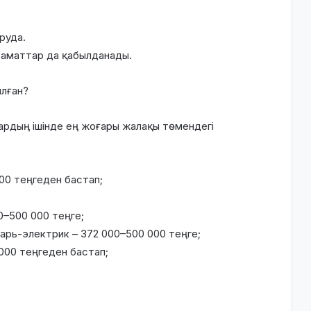
руда.
заматтар да қабылданады.
лған?
ардың ішінде ең жоғары жалақы төмендегі
 000 теңгеден бастап;
0–500 000 теңге;
рь-электрик – 372 000–500 000 теңге;
000 теңгеден бастап;