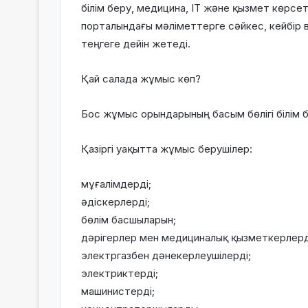
білім беру, медицина, ІТ және қызмет көрсе
порталындағы мәліметтерге сәйкес, кейбір
теңгеге дейін жетеді.
Қай салада жұмыс көп?
Бос жұмыс орындарының басым бөлігі білім б
Қазіргі уақытта жұмыс берушілер:
мұғалімдерді;
әдіскерлерді;
бөлім басшыларын;
дәрігерлер мен медициналық қызметкерлерд
электргазбен дәнекерлеушілерді;
электриктерді;
машинистерді;