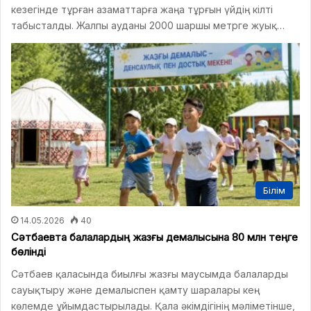
кезегінде тұрған азаматтарға жаңа тұрғын үйдің кілті
табысталды. Жалпы ауданы 2000 шаршы метрге жуық…
Білім
14.05.2026
40
Сәтбаевта балалардың жазғы демалысына 80 млн теңге
бөлінді
Сәтбаев қаласында биылғы жазғы маусымда балаларды
сауықтыру және демалыспен қамту шаралары кең
көлемде ұйымдастырылады. Қала әкімдігінің мәліметінше,