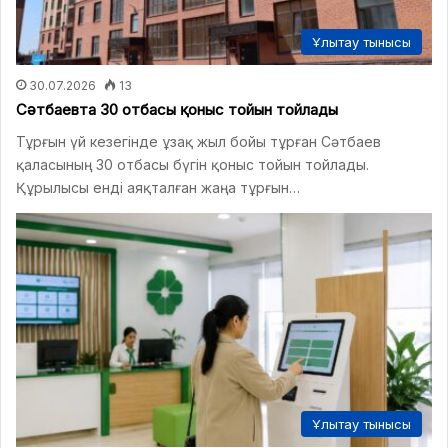
Ұлытау тынысы
30.07.2026
13
Сәтбаевта 30 отбасы қоныс тойын тойлады
Тұрғын үй кезегінде ұзақ жыл бойы тұрған Сәтбаев
қаласының 30 отбасы бүгін қоныс тойын тойлады.
Құрылысы енді аяқталған жаңа тұрғын…
Ұлытау тынысы