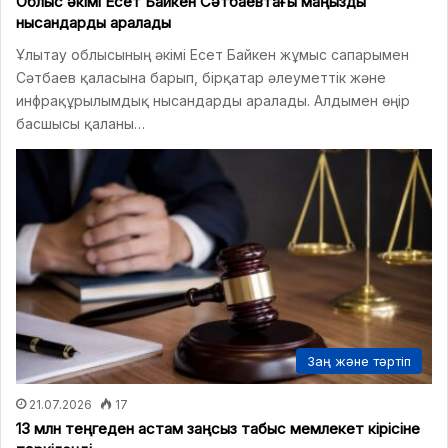
Облыс әкімі Есет Байкен Сәтбаевтағы маңызды
нысандарды аралады
Ұлытау облысының әкімі Есет Байкен жұмыс сапарымен
Сәтбаев қаласына барып, бірқатар әлеуметтік және
инфрақұрылымдық нысандарды аралады. Алдымен өңір
басшысы қаланы…
Заң және тәртіп
21.07.2026
17
13 млн теңгеден астам заңсыз табыс мемлекет кірісіне