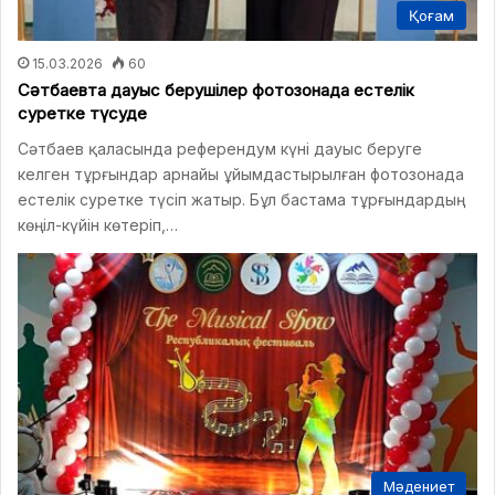
Қоғам
15.03.2026
60
Сәтбаевта дауыс берушілер фотозонада естелік
суретке түсуде
Сәтбаев қаласында референдум күні дауыс беруге
келген тұрғындар арнайы ұйымдастырылған фотозонада
естелік суретке түсіп жатыр. Бұл бастама тұрғындардың
көңіл-күйін көтеріп,…
Мәдениет