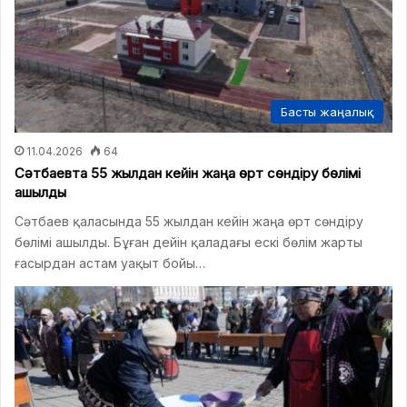
Басты жаңалық
11.04.2026
64
Сәтбаевта 55 жылдан кейін жаңа өрт сөндіру бөлімі
ашылды
Сәтбаев қаласында 55 жылдан кейін жаңа өрт сөндіру
бөлімі ашылды. Бұған дейін қаладағы ескі бөлім жарты
ғасырдан астам уақыт бойы…