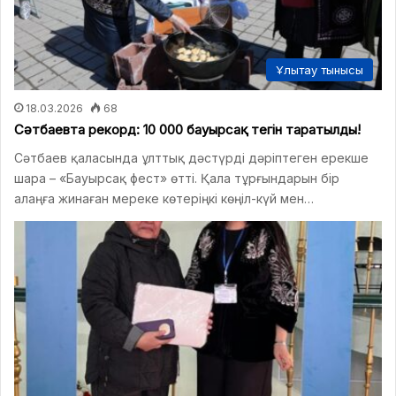
Ұлытау тынысы
18.03.2026
68
Сәтбаевта рекорд: 10 000 бауырсақ тегін таратылды!
Сәтбаев қаласында ұлттық дәстүрді дәріптеген ерекше
шара – «Бауырсақ фест» өтті. Қала тұрғындарын бір
алаңға жинаған мереке көтеріңкі көңіл-күй мен…