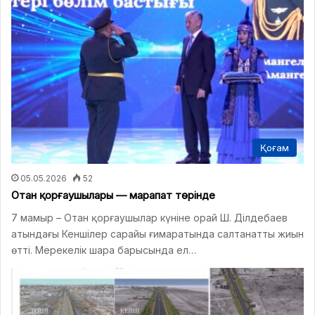
Қоғам
05.05.2026
52
Отан қорғаушылары — марапат төрінде
7 мамыр – Отан қорғаушылар күніне орай Ш. Ділдебаев
атындағы Кеншілер сарайы ғимаратында салтанатты жиын
өтті. Мерекелік шара барысында ел…