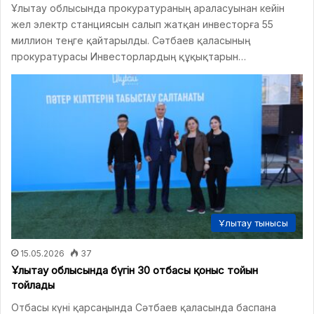
Ұлытау облысында прокуратураның араласуынан кейін
жел электр станциясын салып жатқан инвесторға 55
миллион теңге қайтарылды. Сәтбаев қаласының
прокуратурасы Инвесторлардың құқықтарын…
Ұлытау тынысы
15.05.2026
37
Ұлытау облысында бүгін 30 отбасы қоныс тойын
тойлады
Отбасы күні қарсаңында Сәтбаев қаласында баспана