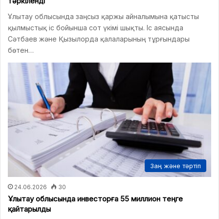
тәркіленді
Ұлытау облысында заңсыз қаржы айналымына қатысты
қылмыстық іс бойынша сот үкімі шықты. Іс аясында
Сәтбаев және Қызылорда қалаларының тұрғындары
бөтен…
Заң және тәртіп
24.06.2026
30
Ұлытау облысында инвесторға 55 миллион теңге
қайтарылды