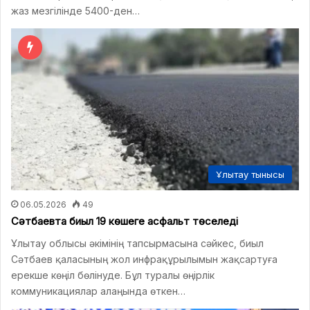
жаз мезгілінде 5400-ден…
Ұлытау тынысы
06.05.2026
49
Сәтбаевта биыл 19 көшеге асфальт төселеді
Ұлытау облысы әкімінің тапсырмасына сәйкес, биыл
Сәтбаев қаласының жол инфрақұрылымын жақсартуға
ерекше көңіл бөлінуде. Бұл туралы өңірлік
коммуникациялар алаңында өткен…