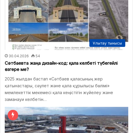
Ұлытау тынысы
30.04.2026
54
Сәтбаевта жаңа дизайн-код: қала келбеті түбегейлі
өзгере ме?
2025 жылдан бастап «Сәтбаев қаласының жер
қатынастары, сәулет және қала құрылысы бөлімі»
мемлекеттік мекемесі қала кеңістігін жүйелеу және
заманауи келбетін…