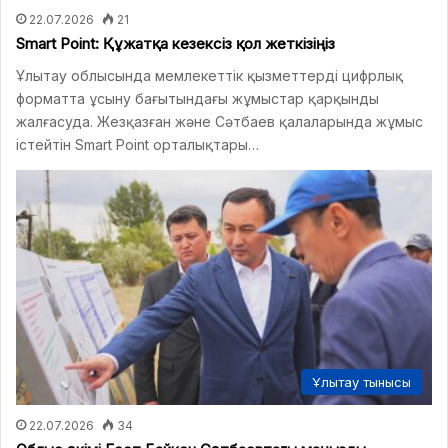
22.07.2026
21
Smart Point: Құжатқа кезексіз қол жеткізіңіз
Ұлытау облысында мемлекеттік қызметтерді цифрлық
форматта ұсыну бағытындағы жұмыстар қарқынды
жалғасуда. Жезқазған және Сәтбаев қалаларында жұмыс
істейтін Smart Point орталықтары…
Ұлытау тынысы
22.07.2026
34