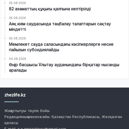
05.08.2026
82 азаматтың құқығы қалпына келтірілді
05.08.2026
Аяқ киім саудасында таңбалау талаптарын сақтау
міндетті
05.08.2026
Мемлекет сауда саласындағы кәсіпкерлерге несие
пайызын субсидиялайды
04.08.2026
Өңір басшысы Ұлытау ауданындағы бірқатар нысанды
аралады
zhezlife.kz
Жаңартылуы: тәулік бойы
Редакцияның мекенжайы: Қазақстан Республикасы, Жезқазған
қаласы
E-mail: a.a.amirgalinov@gmail.com