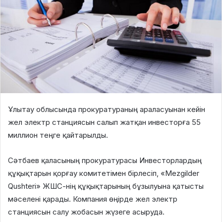
Ұлытау облысында прокуратураның араласуынан кейін
жел электр станциясын салып жатқан инвесторға 55
миллион теңге қайтарылды.
Сәтбаев қаласының прокуратурасы Инвесторлардың
құқықтарын қорғау комитетімен бірлесіп, «Mezgilder
Qushteri» ЖШС-нің құқықтарының бұзылуына қатысты
мәселені қарады. Компания өңірде жел электр
станциясын салу жобасын жүзеге асыруда.