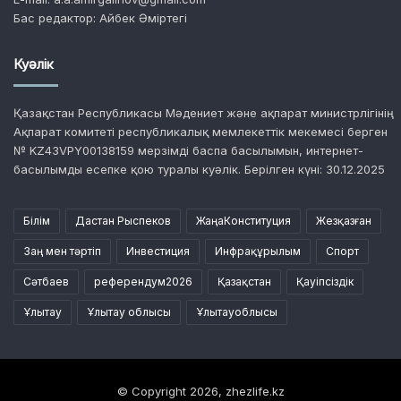
Бас редактор: Айбек Әміртегі
Куәлік
Қазақстан Республикасы Мәдениет және ақпарат министрлігінің
Ақпарат комитеті республикалық мемлекеттік мекемесі берген
№ KZ43VPY00138159 мерзімді баспа басылымын, интернет-
басылымды есепке қою туралы куәлік. Берілген күні: 30.12.2025
Білім
Дастан Рыспеков
ЖаңаКонституция
Жезқазған
Заң мен тәртіп
Инвестиция
Инфрақұрылым
Спорт
Сәтбаев
референдум2026
Қазақстан
Қауіпсіздік
Ұлытау
Ұлытау облысы
Ұлытауоблысы
© Copyright 2026, zhezlife.kz