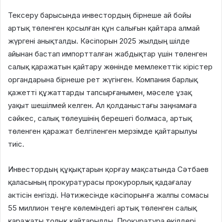
Тексеру барысында инвестордың бірнеше ай бойы
артық төленген қосылған құн салығын қайтара алмай
жүргені анықталды. Кәсіпорын 2025 жылдың шілде
айынан бастап импортталған жабдықтар үшін төленген
салық қаражатын қайтару жөнінде мемлекеттік кірістер
органдарына бірнеше рет жүгінген. Компания барлық
қажетті құжаттарды тапсырғанымен, мәселе ұзақ
уақыт шешілмей келген. Ал қолданыстағы заңнамаға
сәйкес, салық төлеушінің берешегі болмаса, артық
төленген қаражат белгіленген мерзімде қайтарылуы
тиіс.
Инвестордың құқықтарын қорғау мақсатында Сәтбаев
қаласының прокуратурасы прокурорлық қадағалау
актісін енгізді. Нәтижесінде кәсіпорынға жалпы сомасы
55 миллион теңге көлеміндегі артық төленген салық
қаражаты толық қайтарылды. Прокуратура өкілдері