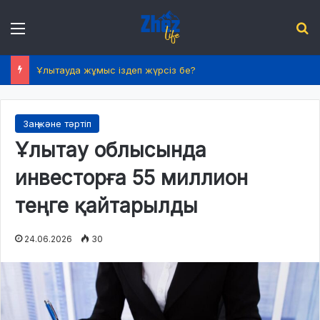
Menu
І
Ұлытауда жұмыс іздеп жүрсіз бе?
Заң және тәртіп
Ұлытау облысында
инвесторға 55 миллион
теңге қайтарылды
24.06.2026
30