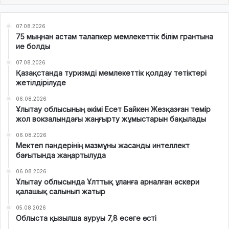
07.08.2026
75 мыңнан астам талапкер мемлекеттік білім грантына
ие болды
07.08.2026
Қазақстанда туризмді мемлекеттік қолдау тетіктері
жетілдірілуде
06.08.2026
Ұлытау облысының әкімі Есет Байкен Жезқазған темір
жол вокзалындағы жаңғырту жұмыстарын бақылады
06.08.2026
Мектеп пәндерінің мазмұны жасанды интеллект
бағытында жаңартылуда
06.08.2026
Ұлытау облысында Ұлттық ұланға арналған әскери
қалашық салынып жатыр
05.08.2026
Облыста қызылша ауруы 7,8 есеге өсті