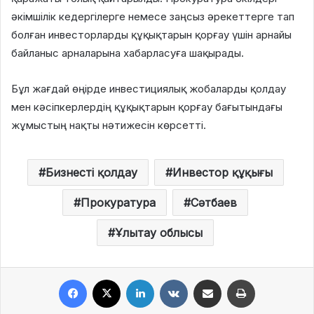
әкімшілік кедергілерге немесе заңсыз әрекеттерге тап
болған инвесторларды құқықтарын қорғау үшін арнайы
байланыс арналарына хабарласуға шақырады.
Бұл жағдай өңірде инвестициялық жобаларды қолдау
мен кәсіпкерлердің құқықтарын қорғау бағытындағы
жұмыстың нақты нәтижесін көрсетті.
Бизнесті қолдау
Инвестор құқығы
Прокуратура
Сәтбаев
Ұлытау облысы
Facebook
X
LinkedIn
VKontakte
Share via Email
Print