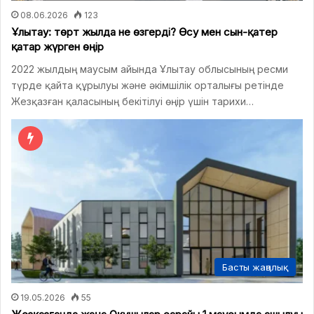
08.06.2026
123
Ұлытау: төрт жылда не өзгерді? Өсу мен сын-қатер
қатар жүрген өңір
2022 жылдың маусым айында Ұлытау облысының ресми
түрде қайта құрылуы және әкімшілік орталығы ретінде
Жезқазған қаласының бекітілуі өңір үшін тарихи…
Басты жаңалық
19.05.2026
55