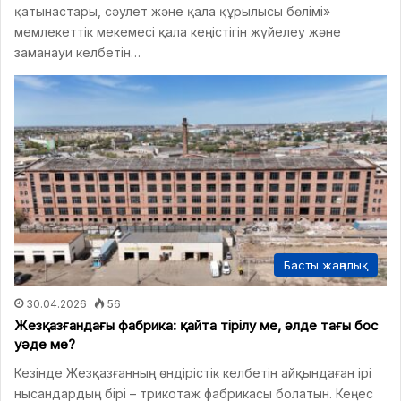
қатынастары, сәулет және қала құрылысы бөлімі»
мемлекеттік мекемесі қала кеңістігін жүйелеу және
заманауи келбетін…
Басты жаңалық
30.04.2026
56
Жезқазғандағы фабрика: қайта тірілу ме, әлде тағы бос
уәде ме?
Кезінде Жезқазғанның өндірістік келбетін айқындаған ірі
нысандардың бірі – трикотаж фабрикасы болатын. Кеңес