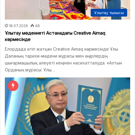
Ұлытау тынысы
18.07.2026
48
Ұлытау мәдениеті Астанадағы Creative Aimaq
көрмесінде
Елордада өтіп жатқан Creative Aimaq көрмесінде Ұлы
Даланың тарихи-мәдени мұрасы мен өңірлердің
шығармашылық әлеуеті кеңінен насихатталуда. «Алтын
Орданың мұрасы: Ұлы…