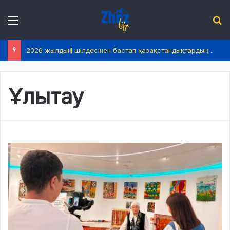
Menu
І
2026 жылдың 1 шілдесінен бастап қазақстандықтардың өмірінде не өзгереді?
Ұлытау