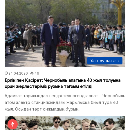
Ұлытау тынысы
24.04.2026
46
Ерлік пен Қасірет: Чернобыль апатына 40 жыл толуына
орай жерлестеріміз рухына тағзым етілді
Адамзат тарихындағы ең ірі техногендік апат – Чернобыль
атом электр станциясындағы жарылысқа биыл тура 40
жыл. Осыдан төрт онжылдық бұрын…