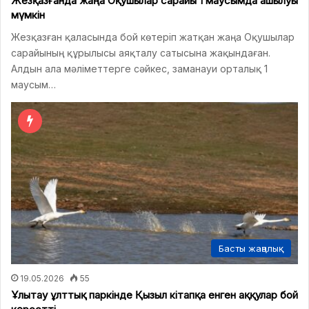
Жезқазғанда жаңа Оқушылар сарайы 1 маусымда ашылуы
мүмкін
Жезқазған қаласында бой көтеріп жатқан жаңа Оқушылар
сарайының құрылысы аяқталу сатысына жақындаған.
Алдын ала мәліметтерге сәйкес, заманауи орталық 1
маусым…
Басты жаңалық
19.05.2026
55
Ұлытау ұлттық паркінде Қызыл кітапқа енген аққулар бой