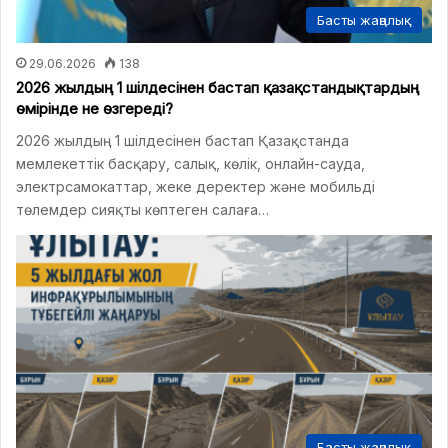
Басты жаңалық
29.06.2026
138
2026 жылдың 1 шілдесінен бастап қазақстандықтардың
өмірінде не өзгереді?
2026 жылдың 1 шілдесінен бастап Қазақстанда
мемлекеттік басқару, салық, көлік, онлайн-сауда,
электрсамокаттар, жеке деректер және мобильді
төлемдер сияқты көптеген салаға…
Басты жаңалық