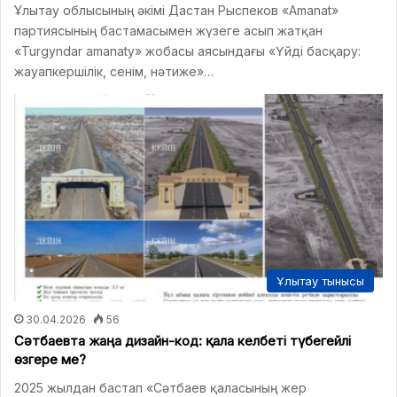
Ұлытау облысының әкімі Дастан Рыспеков «Amanat»
партиясының бастамасымен жүзеге асып жатқан
«Turgyndar amanaty» жобасы аясындағы «Үйді басқару:
жауапкершілік, сенім, нәтиже»…
Ұлытау тынысы
30.04.2026
56
Сәтбаевта жаңа дизайн-код: қала келбеті түбегейлі
өзгере ме?
2025 жылдан бастап «Сәтбаев қаласының жер