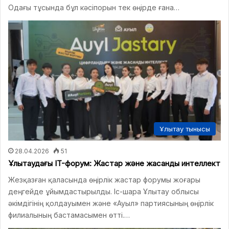
Одағы тұсында бұл кәсіпорын тек өңірде ғана…
Ұлытау тынысы
28.04.2026
51
Ұлытаудағы IT-форум: Жастар және жасанды интеллект
Жезқазған қаласында өңірлік жастар форумы жоғары
деңгейде ұйымдастырылды. Іс-шара Ұлытау облысы
әкімдігінің қолдауымен және «Ауыл» партиясының өңірлік
филиалының бастамасымен өтті.…