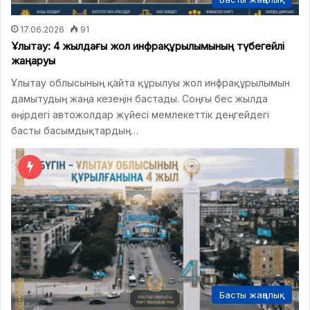
17.06.2026
91
Ұлытау: 4 жылдағы жол инфрақұрылымының түбегейлі
жаңаруы
Ұлытау облысының қайта құрылуы жол инфрақұрылымын
дамытудың жаңа кезеңін бастады. Соңғы бес жылда
өңірдегі автожолдар жүйесі мемлекеттік деңгейдегі
басты басымдықтардың…
Басты жаңалық