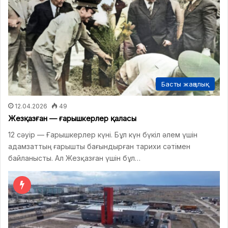
Басты жаңалық
12.04.2026
49
Жезқазған — ғарышкерлер қаласы
12 сәуір — Ғарышкерлер күні. Бұл күн бүкіл әлем үшін
адамзаттың ғарышты бағындырған тарихи сәтімен
байланысты. Ал Жезқазған үшін бұл…