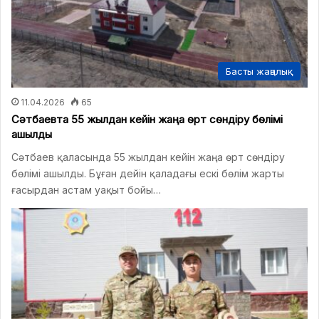
Басты жаңалық
11.04.2026
65
Сәтбаевта 55 жылдан кейін жаңа өрт сөндіру бөлімі
ашылды
Сәтбаев қаласында 55 жылдан кейін жаңа өрт сөндіру
бөлімі ашылды. Бұған дейін қаладағы ескі бөлім жарты
ғасырдан астам уақыт бойы…