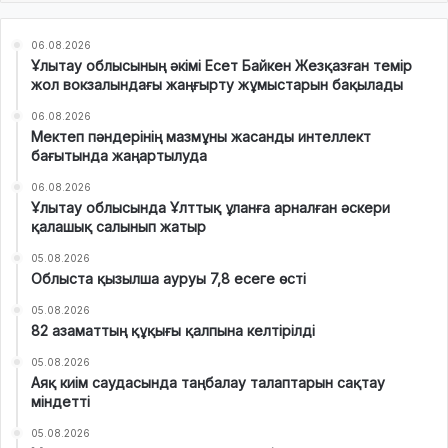
06.08.2026
Ұлытау облысының әкімі Есет Байкен Жезқазған темір
жол вокзалындағы жаңғырту жұмыстарын бақылады
06.08.2026
Мектеп пәндерінің мазмұны жасанды интеллект
бағытында жаңартылуда
06.08.2026
Ұлытау облысында Ұлттық ұланға арналған әскери
қалашық салынып жатыр
05.08.2026
Облыста қызылша ауруы 7,8 есеге өсті
05.08.2026
82 азаматтың құқығы қалпына келтірілді
05.08.2026
Аяқ киім саудасында таңбалау талаптарын сақтау
міндетті
05.08.2026