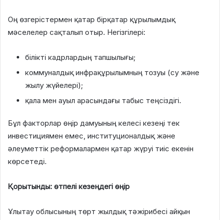
Оң өзгерістермен қатар бірқатар құрылымдық
мәселелер сақталып отыр. Негізгілері:
білікті кадрлардың тапшылығы;
коммуналдық инфрақұрылымның тозуы (су және
жылу жүйелері);
қала мен ауыл арасындағы табыс теңсіздігі.
Бұл факторлар өңір дамуының келесі кезеңі тек
инвестициямен емес, институционалдық және
әлеуметтік реформалармен қатар жүруі тиіс екенін
көрсетеді.
Қорытынды: өтпелі кезеңдегі өңір
Ұлытау облысының төрт жылдық тәжірибесі айқын