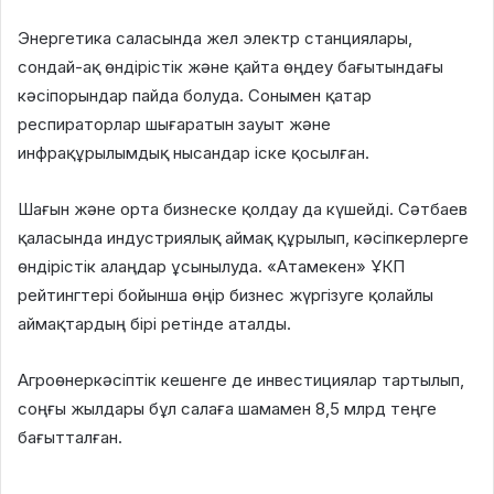
Энергетика саласында жел электр станциялары,
сондай-ақ өндірістік және қайта өңдеу бағытындағы
кәсіпорындар пайда болуда. Сонымен қатар
респираторлар шығаратын зауыт және
инфрақұрылымдық нысандар іске қосылған.
Шағын және орта бизнеске қолдау да күшейді. Сәтбаев
қаласында индустриялық аймақ құрылып, кәсіпкерлерге
өндірістік алаңдар ұсынылуда. «Атамекен» ҰКП
рейтингтері бойынша өңір бизнес жүргізуге қолайлы
аймақтардың бірі ретінде аталды.
Агроөнеркәсіптік кешенге де инвестициялар тартылып,
соңғы жылдары бұл салаға шамамен 8,5 млрд теңге
бағытталған.