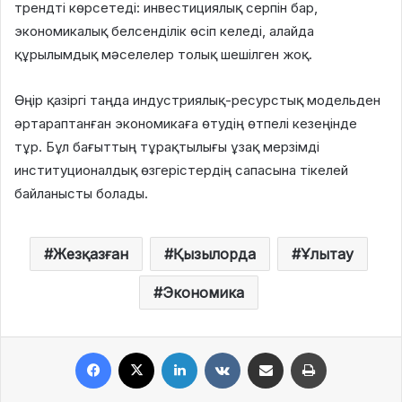
трендті көрсетеді: инвестициялық серпін бар,
экономикалық белсенділік өсіп келеді, алайда
құрылымдық мәселелер толық шешілген жоқ.
Өңір қазіргі таңда индустриялық-ресурстық модельден
әртараптанған экономикаға өтудің өтпелі кезеңінде
тұр. Бұл бағыттың тұрақтылығы ұзақ мерзімді
институционалдық өзгерістердің сапасына тікелей
байланысты болады.
Жезқазған
Қызылорда
Ұлытау
Экономика
Facebook
X
LinkedIn
VKontakte
Share via Email
Print