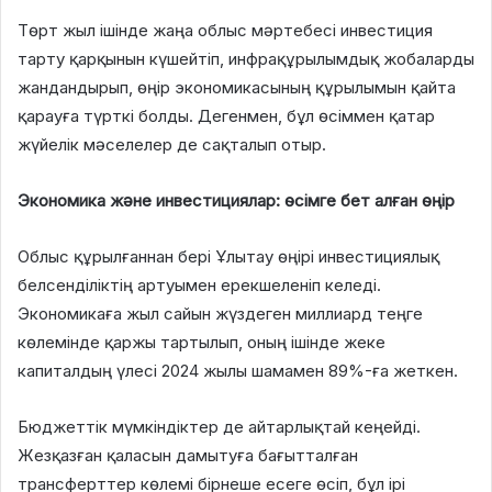
Төрт жыл ішінде жаңа облыс мәртебесі инвестиция
тарту қарқынын күшейтіп, инфрақұрылымдық жобаларды
жандандырып, өңір экономикасының құрылымын қайта
қарауға түрткі болды. Дегенмен, бұл өсіммен қатар
жүйелік мәселелер де сақталып отыр.
Экономика және инвестициялар: өсімге бет алған өңір
Облыс құрылғаннан бері Ұлытау өңірі инвестициялық
белсенділіктің артуымен ерекшеленіп келеді.
Экономикаға жыл сайын жүздеген миллиард теңге
көлемінде қаржы тартылып, оның ішінде жеке
капиталдың үлесі 2024 жылы шамамен 89%-ға жеткен.
Бюджеттік мүмкіндіктер де айтарлықтай кеңейді.
Жезқазған қаласын дамытуға бағытталған
трансферттер көлемі бірнеше есеге өсіп, бұл ірі