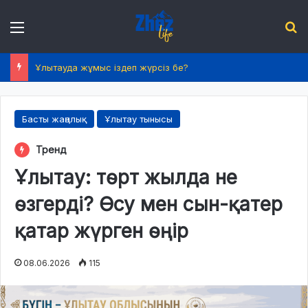
Menu
І
2026 жылдың 1 шілдесінен бастап қазақстандықтардың өмірінде не өзгереді?
Басты жаңалық
Ұлытау тынысы
Тренд
Ұлытау: төрт жылда не
өзгерді? Өсу мен сын-қатер
қатар жүрген өңір
08.06.2026
115