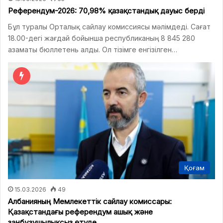
Референдум-2026: 70,98% қазақстандық дауыс берді
Бұл туралы Орталық сайлау комиссиясы мәлімдеді. Сағат
18.00-дегі жағдай бойынша республиканың 8 845 280
азаматы бюллетень алды. Ол тізімге енгізілген…
Қоғам
15.03.2026
49
Албанияның Мемлекеттік сайлау комиссары:
Қазақстандағы референдум ашық және
заңбұзушылықсыз өтуде