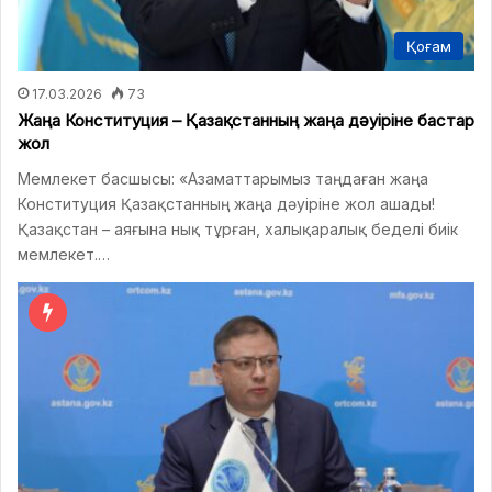
Қоғам
17.03.2026
73
Жаңа Конституция – Қазақстанның жаңа дәуіріне бастар
жол
Мемлекет басшысы: «Азаматтарымыз таңдаған жаңа
Конституция Қазақстанның жаңа дәуіріне жол ашады!
Қазақстан – аяғына нық тұрған, халықаралық беделі биік
мемлекет.…