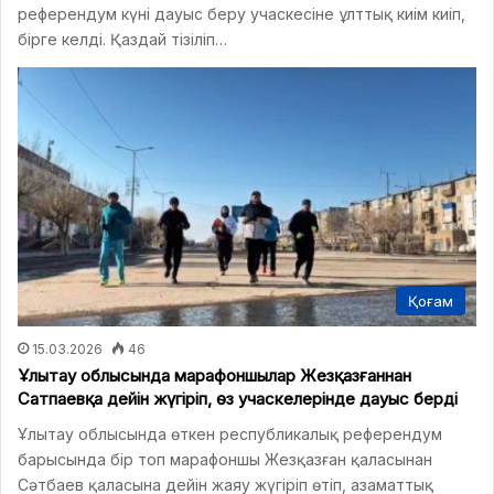
референдум күні дауыс беру учаскесіне ұлттық киім киіп,
бірге келді. Қаздай тізіліп…
Қоғам
15.03.2026
46
Ұлытау облысында марафоншылар Жезқазғаннан
Сатпаевқа дейін жүгіріп, өз учаскелерінде дауыс берді
Ұлытау облысында өткен республикалық референдум
барысында бір топ марафоншы Жезқазған қаласынан
Сәтбаев қаласына дейін жаяу жүгіріп өтіп, азаматтық