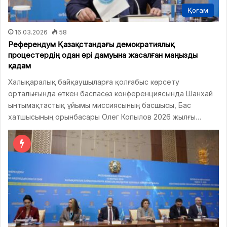
Қоғам
16.03.2026
58
Референдум Қазақстандағы демократиялық
процестердің одан әрі дамуына жасалған маңызды
қадам
Халықаралық байқаушыларға қолғабыс көрсету
орталығында өткен баспасөз конференциясында Шанхай
ынтымақтастық ұйымы миссиясының басшысы, Бас
хатшысының орынбасары Олег Копылов 2026 жылғы…