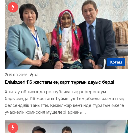
Қоғам
15.03.2026
41
Еліміздегі 116 жастағы ең қарт тұрғын дауыс берді
Ұлытау облысында республикалық референдум
барысында 116 жастағы Түймегүл Темірбаева азаматтық
белсенділік танытты. Қызылжар кентінде тұратын әжеге
учаскелік комиссия мүшелері арнайы…