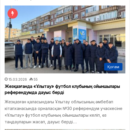
Қоғам
15.03.2026
55
Жезқазғанда «Ұлытау» футбол клубының ойыншылары
референдумда дауыс берді
Жезқазған қаласындағы Ұлытау облысының әмбебап
кітапханасында орналасқан №30 референдум учаскесіне
«Ұлытау» футбол клубының ойыншылары келіп, өз
таңдауларын жасап, дауыс берді.…