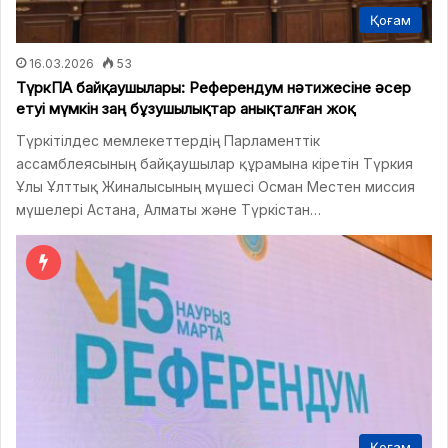
Қоғам
16.03.2026
53
ТүркПА байқаушылары: Референдум нәтижесіне әсер
етуі мүмкін заң бұзушылықтар анықталған жоқ
Түркітілдес мемлекеттердің Парламенттік
ассамблеясының байқаушылар құрамына кіретін Түркия
Ұлы Ұлттық Жиналысының мүшесі Осман Местен миссия
мүшелері Астана, Алматы және Түркістан…
Қоғам