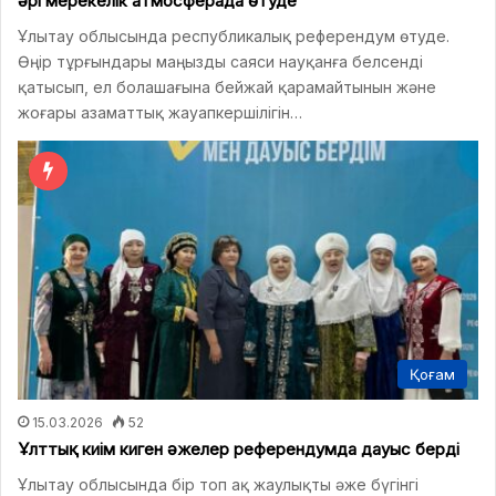
әрі мерекелік атмосферада өтуде
Ұлытау облысында республикалық референдум өтуде.
Өңір тұрғындары маңызды саяси науқанға белсенді
қатысып, ел болашағына бейжай қарамайтынын және
жоғары азаматтық жауапкершілігін…
Қоғам
15.03.2026
52
Ұлттық киім киген әжелер референдумда дауыс берді
Ұлытау облысында бір топ ақ жаулықты әже бүгінгі