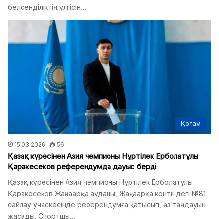
белсенділіктің үлгісін…
Қоғам
15.03.2026
56
Қазақ күресінен Азия чемпионы Нұртілек Ерболатұлы
Қаракесеков референдумда дауыс берді
Қазақ күресінен Азия чемпионы Нұртілек Ерболатұлы
Қаракесеков Жаңаарқа ауданы, Жаңаарқа кентіндегі №81
сайлау учаскесінде референдумға қатысып, өз таңдауын
жасады. Спортшы…