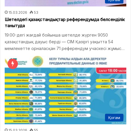
15.03.2026
53
Шетелдегі қазақстандықтар референдумда белсенділік
танытуда
19:00-дегі жағдай бойынша шетелде жүрген 9050
қазақстандық дауыс берді — СІМ Қазіргі уақытта 54
мемлекетте орналасқан 71 референдум учаскесі жұмыс…
Қоғам
15.03.2026
55