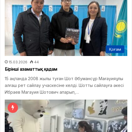
Қоғам
15.03.2026
44
Бірінші азаматтық қадам
15 ақпанда 2008 жылы туған Шот Әбумансұр Мағауияұлы
алғаш рет сайлау учаскесіне келді. Шотты сайлауға әкесі
Ибраев Магауия Шотович апарып,…