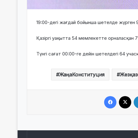
19:00-дегі жағдай бойынша шетелде жүрген 
Қазіргі уақытта 54 мемлекетте орналасқан 
Түнгі сағат 00:00-ге дейін шетелдегі 64 уча
ЖаңаКонституция
Жезқаз
Facebook
X