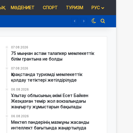
Қ
МӘДЕНИЕТ
СПОРТ
ТУРИЗМ
РУС
Switch skin
Іздеу
07.08.2026
75 мыңнан астам талапкер мемлекеттік
білім грантына ие болды
07.08.2026
Қазақстанда туризмді мемлекеттік
қолдау тетіктері жетілдірілуде
06.08.2026
Ұлытау облысының әкімі Есет Байкен
Жезқазған темір жол вокзалындағы
жаңғырту жұмыстарын бақылады
06.08.2026
Мектеп пәндерінің мазмұны жасанды
интеллект бағытында жаңартылуда