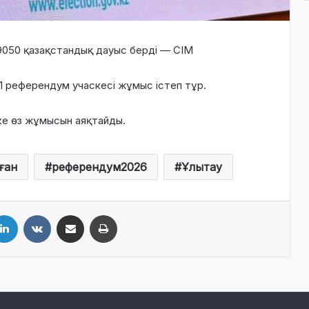
9050 қазақстандық дауыс берді — СІМ
71 референдум учаскесі жұмыс істеп тұр.
ске өз жұмысын аяқтайды.
ған
референдум2026
Ұлытау
LinkedIn
VKontakte
Share via Email
Print