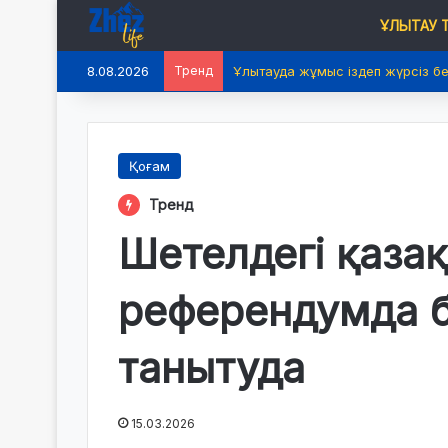
ҰЛЫТАУ
8.08.2026
Тренд
Ұлытауда жұмыс іздеп жүрсіз б
Қоғам
Тренд
Шетелдегі қаза
референдумда б
танытуда
15.03.2026