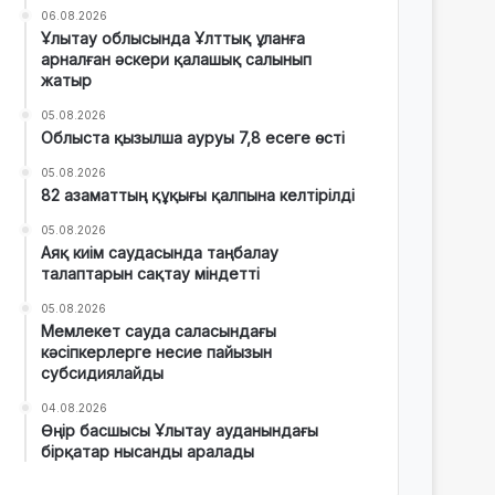
06.08.2026
Ұлытау облысында Ұлттық ұланға
арналған әскери қалашық салынып
жатыр
05.08.2026
Облыста қызылша ауруы 7,8 есеге өсті
05.08.2026
82 азаматтың құқығы қалпына келтірілді
05.08.2026
Аяқ киім саудасында таңбалау
талаптарын сақтау міндетті
05.08.2026
Мемлекет сауда саласындағы
кәсіпкерлерге несие пайызын
субсидиялайды
04.08.2026
Өңір басшысы Ұлытау ауданындағы
бірқатар нысанды аралады