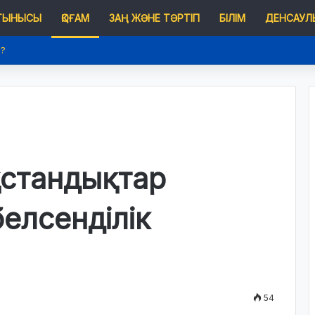
 ТЫНЫСЫ
ҚОҒАМ
ЗАҢ ЖӘНЕ ТӘРТІП
БІЛІМ
ДЕНСАУЛЫ
е?
қстандықтар
елсенділік
54