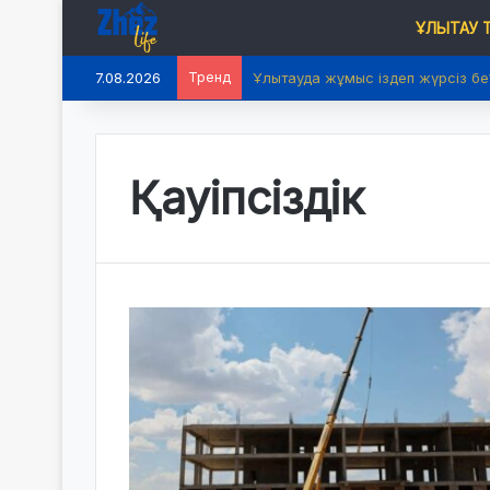
ҰЛЫТАУ
7.08.2026
Тренд
2026 жылдың 1 шілдесінен баста
Қауіпсіздік