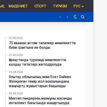
Қ
МӘДЕНИЕТ
СПОРТ
ТУРИЗМ
РУС
Switch skin
Іздеу
07.08.2026
75 мыңнан астам талапкер мемлекеттік
білім грантына ие болды
07.08.2026
Қазақстанда туризмді мемлекеттік
қолдау тетіктері жетілдірілуде
06.08.2026
Ұлытау облысының әкімі Есет Байкен
Жезқазған темір жол вокзалындағы
жаңғырту жұмыстарын бақылады
06.08.2026
Мектеп пәндерінің мазмұны жасанды
интеллект бағытында жаңартылуда