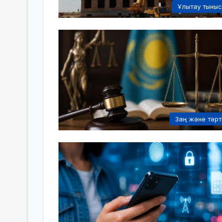
Ұлытау тыны
Заң және тәрт