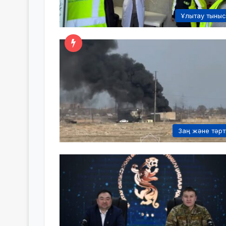
Ұлытау тыны
Заң және тәрт