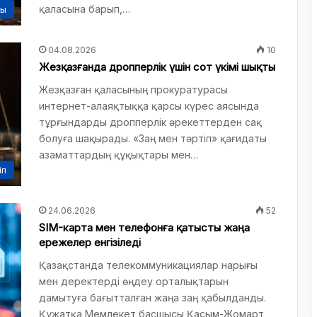
қаласына барып,…
сы
04.08.2026
10
Жезқазғанда дропперлік үшін сот үкімі шықты
Жезқазған қаласының прокуратурасы
интернет-алаяқтыққа қарсы күрес аясында
тұрғындарды дропперлік әрекеттерден сақ
болуға шақырады. «Заң мен тәртіп» қағидаты
азаматтардың құқықтары мен…
іп
24.06.2026
52
SIM-карта мен телефонға қатысты жаңа
ережелер енгізіледі
Қазақстанда телекоммуникациялар нарығы
мен деректерді өңдеу орталықтарын
дамытуға бағытталған жаңа заң қабылданды.
Құжатқа Мемлекет басшысы Қасым-Жомарт