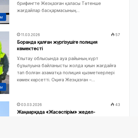
брифингте Жезқазған қаласы Төтенше
жағдайлар басқармасының…
ам
11.03.2026
57
Боранда қалған жүргізушіге полиция
көмектесті
Ұлытау облысында ауа райының күрт
бұзылуына байланысты жолда қиын жағдайға
тап болған азаматқа полиция қызметкерлері
көмек көрсетті. Оқиға Жезқазған –…
сы
03.03.2026
43
Жаңаарқада «Жасөспірім» жедел-
профилактикалық іс-шарасы өтті
Ағымдағы жылдың 2 наурыз күні «Жасөспірім»
атты жедел-профилактикалық іс-шарасы