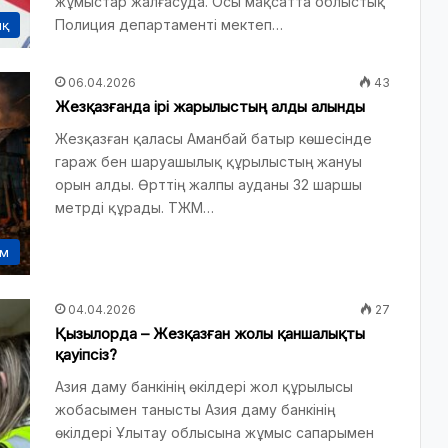
жұмыстар жалғасуда. Осы мақсатта облыстық
Полиция департаменті мектеп…
ық
06.04.2026
43
Жезқазғанда ірі жарылыстың алды алынды
Жезқазған қаласы Аманбай батыр көшесінде
гараж бен шаруашылық құрылыстың жануы
орын алды. Өрттің жалпы ауданы 32 шаршы
метрді құрады. ТЖМ…
ам
04.04.2026
27
Қызылорда – Жезқазған жолы қаншалықты
қауіпсіз?
Азия даму банкінің өкілдері жол құрылысы
жобасымен танысты Азия даму банкінің
өкілдері Ұлытау облысына жұмыс сапарымен