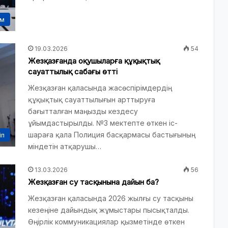
ам
19.03.2026
54
Жезқазғанда оқушыларға құқықтық
сауаттылық сабағы өтті
Жезқазған қаласында жасөспірімдердің
құқықтық сауаттылығын арттыруға
бағытталған маңызды кездесу
ұйымдастырылды. №3 мектепте өткен іс-
шараға қала Полиция басқармасы бастығының
іп
міндетін атқарушы…
13.03.2026
56
Жезқазған су тасқынына дайын ба?
Жезқазған қаласында 2026 жылғы су тасқыны
кезеңіне дайындық жұмыстары пысықталды.
Өңірлік коммуникациялар қызметінде өткен