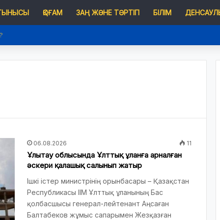
 ТЫНЫСЫ
ҚОҒАМ
ЗАҢ ЖӘНЕ ТӘРТІП
БІЛІМ
ДЕНСАУЛЫ
п қазақстандықтардың өмірінде не өзгереді?
06.08.2026
11
Ұлытау облысында Ұлттық ұланға арналған
әскери қалашық салынып жатыр
Ішкі істер министрінің орынбасары – Қазақстан
Республикасы ІІМ Ұлттық ұланының Бас
қолбасшысы генерал-лейтенант Аңсаған
Балтабеков жұмыс сапарымен Жезқазған