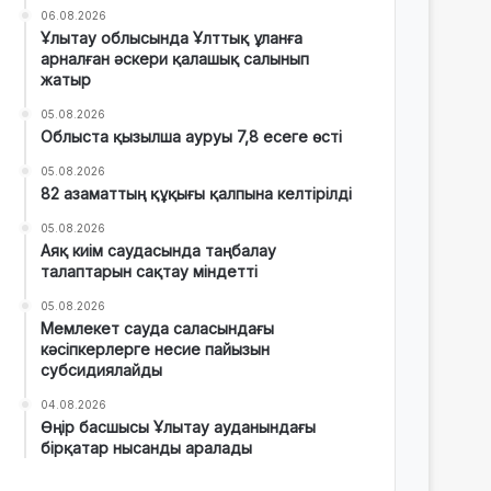
06.08.2026
Ұлытау облысында Ұлттық ұланға
арналған әскери қалашық салынып
жатыр
05.08.2026
Облыста қызылша ауруы 7,8 есеге өсті
05.08.2026
82 азаматтың құқығы қалпына келтірілді
05.08.2026
Аяқ киім саудасында таңбалау
талаптарын сақтау міндетті
05.08.2026
Мемлекет сауда саласындағы
кәсіпкерлерге несие пайызын
субсидиялайды
04.08.2026
Өңір басшысы Ұлытау ауданындағы
бірқатар нысанды аралады