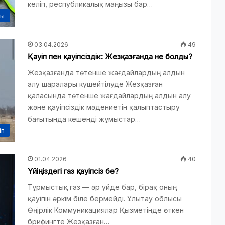
келіп, республикалық маңызы бар…
сы
03.04.2026
49
Қауіп пен қауіпсіздік: Жезқазғанда не болды?
Жезқазғанда төтенше жағдайлардың алдын
алу шаралары күшейтілуде Жезқазған
қаласында төтенше жағдайлардың алдын алу
және қауіпсіздік мәдениетін қалыптастыру
бағытында кешенді жұмыстар…
іп
01.04.2026
40
Үйіңіздегі газ қауіпсіз бе?
Тұрмыстық газ — әр үйде бар, бірақ оның
қауіпін әркім біле бермейді. Ұлытау облысы
Өңірлік Коммуникациялар Қызметінде өткен
брифингте Жезқазған…