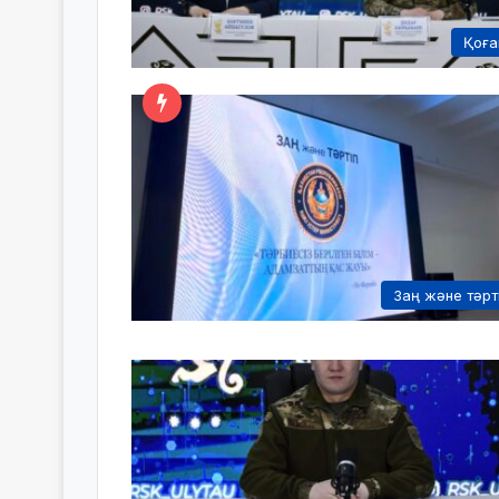
Қоғ
Заң және тәрт