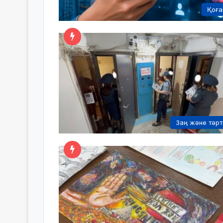
Қоғ
Заң және тәрт