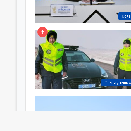
Қоғ
Ұлытау тыны