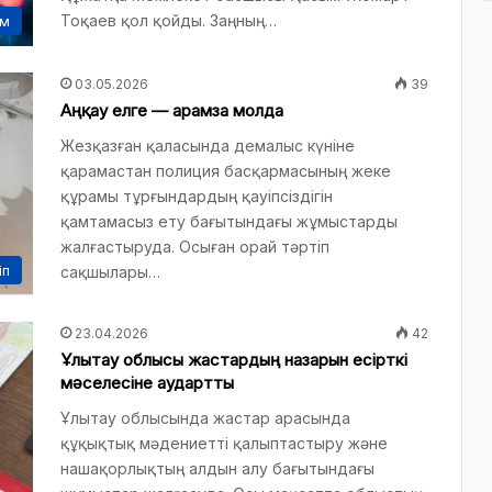
Тоқаев қол қойды. Заңның…
ам
03.05.2026
39
Аңқау елге — арамза молда
Жезқазған қаласында демалыс күніне
қарамастан полиция басқармасының жеке
құрамы тұрғындардың қауіпсіздігін
қамтамасыз ету бағытындағы жұмыстарды
жалғастыруда. Осыған орай тәртіп
іп
сақшылары…
23.04.2026
42
Ұлытау облысы жастардың назарын есірткі
мәселесіне аудартты
Ұлытау облысында жастар арасында
құқықтық мәдениетті қалыптастыру және
нашақорлықтың алдын алу бағытындағы