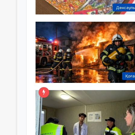
Денсаул
Қоғ