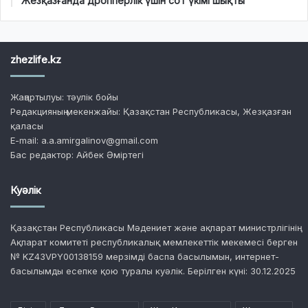
Жезқазғанда дропперлік үшін сот үкімі шықты
zhezlife.kz
Жаңартылуы: тәулік бойы
Редакцияның мекенжайы: Қазақстан Республикасы, Жезқазған
қаласы
E-mail: a.a.amirgalinov@gmail.com
Бас редактор: Айбек Әміртегі
Куәлік
Қазақстан Республикасы Мәдениет және ақпарат министрлігінің
Ақпарат комитеті республикалық мемлекеттік мекемесі берген
№ KZ43VPY00138159 мерзімді баспа басылымын, интернет-
басылымды есепке қою туралы куәлік. Берілген күні: 30.12.2025