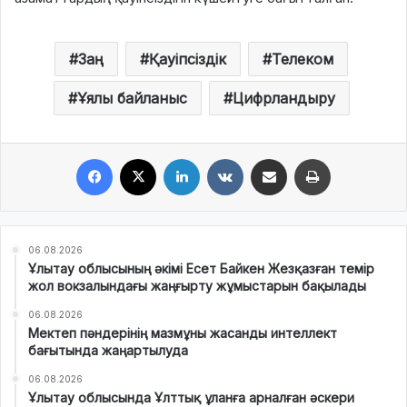
Заң
Қауіпсіздік
Телеком
Ұялы байланыс
Цифрландыру
Facebook
X
LinkedIn
VKontakte
Share via Email
Print
06.08.2026
Ұлытау облысының әкімі Есет Байкен Жезқазған темір
жол вокзалындағы жаңғырту жұмыстарын бақылады
06.08.2026
Мектеп пәндерінің мазмұны жасанды интеллект
бағытында жаңартылуда
06.08.2026
Ұлытау облысында Ұлттық ұланға арналған әскери