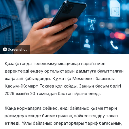
Screenshot
Қазақстанда телекоммуникациялар нарығы мен
деректерді өңдеу орталықтарын дамытуға бағытталған
жаңа заң қабылданды. Құжатқа Мемлекет басшысы
Қасым-Жомарт Тоқаев қол қойды. Заңның басым бөлігі
2026 жылғы 20 тамыздан бастап күшіне енеді.
Жаңа нормаларға сәйкес, енді байланыс қызметтерін
рәсімдеу кезінде биометриялық сәйкестендіру талап
етіледі. Ұялы байланыс операторлары тариф бағасының