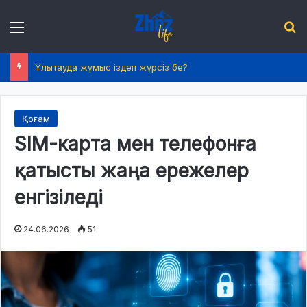
Menu
І
Ұлытауда жұмыс іздеп жүрсіз бе?
Қоғам
SIM-карта мен телефонға
қатысты жаңа ережелер
енгізіледі
24.06.2026
51