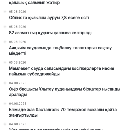
қалашық салынып жатыр
05.08.2026
Облыста қызылша ауруы 7,8 есеге өсті
05.08.2026
82 азаматтың құқығы қалпына келтірілді
05.08.2026
Аяқ киім саудасында таңбалау талаптарын сақтау
міндетті
05.08.2026
Мемлекет сауда саласындағы кәсіпкерлерге несие
пайызын субсидиялайды
04.08.2026
Өңір басшысы Ұлытау ауданындағы бірқатар нысанды
аралады
04.08.2026
Елімізде жаз басталғалы 70 теміржол вокзалы қайта
жаңғыртылды
04.08.2026