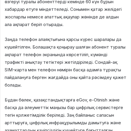
өзгеруі туралы абоненттерді кемінде 60 күн бұрын
хабардар етуге міндеттеледі. Сонымен қатар желідегі
жоспарлы немесе апаттық ақаулар жөнінде де алдын
ала ақпарат беріп отырады.
Заңда телефон алаяқтығына қарсы күрес шаралары да
күшейтілген. Болашақта қоңырау шалған абонент туралы
ақпарат телефон экранында көрсетіліп, күмәнді
трафикті анықтау тетіктері жетілдіріледі. Сондай-ақ
SIM-карта мен телефон нөмірін басқа адамға тұрақты
пайдалануға берген жағдайда оны қайта рәсімдеу қажет
болады.
Бұдан бөлек, қазақстандықтарға eGov, e-Otinish және
басқа да әлеуметтік маңызы бар цифрлық сервистерге
тегін қолжетімділік беріледі. Заң байланыс сапасын
арттыруға, цифрлық инфрақұрылымды дамытуға және
азаматтардың қауіпсіздігін күшейтуге бағытталған.