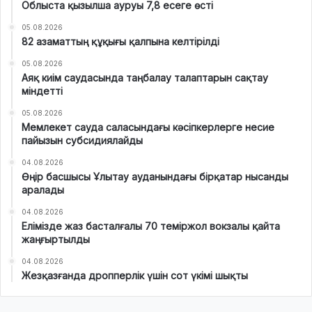
Облыста қызылша ауруы 7,8 есеге өсті
05.08.2026
82 азаматтың құқығы қалпына келтірілді
05.08.2026
Аяқ киім саудасында таңбалау талаптарын сақтау
міндетті
05.08.2026
Мемлекет сауда саласындағы кәсіпкерлерге несие
пайызын субсидиялайды
04.08.2026
Өңір басшысы Ұлытау ауданындағы бірқатар нысанды
аралады
04.08.2026
Елімізде жаз басталғалы 70 теміржол вокзалы қайта
жаңғыртылды
04.08.2026
Жезқазғанда дропперлік үшін сот үкімі шықты