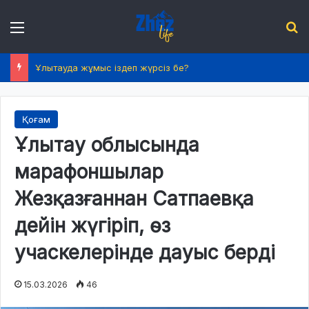
Menu
І
Ұлытауда жұмыс іздеп жүрсіз бе?
Қоғам
Ұлытау облысында
марафоншылар
Жезқазғаннан Сатпаевқа
дейін жүгіріп, өз
учаскелерінде дауыс берді
15.03.2026
46