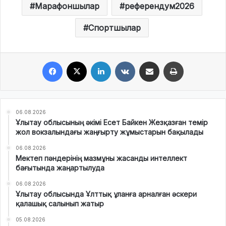
Марафоншылар
референдум2026
Спортшылар
Facebook
X
LinkedIn
VKontakte
Share via Email
Print
06.08.2026
Ұлытау облысының әкімі Есет Байкен Жезқазған темір
жол вокзалындағы жаңғырту жұмыстарын бақылады
06.08.2026
Мектеп пәндерінің мазмұны жасанды интеллект
бағытында жаңартылуда
06.08.2026
Ұлытау облысында Ұлттық ұланға арналған әскери
қалашық салынып жатыр
05.08.2026