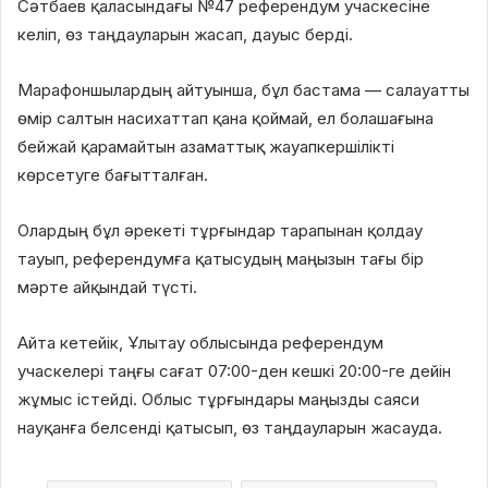
Сәтбаев қаласындағы №47 референдум учаскесіне
келіп, өз таңдауларын жасап, дауыс берді.
Марафоншылардың айтуынша, бұл бастама — салауатты
өмір салтын насихаттап қана қоймай, ел болашағына
бейжай қарамайтын азаматтық жауапкершілікті
көрсетуге бағытталған.
Олардың бұл әрекеті тұрғындар тарапынан қолдау
тауып, референдумға қатысудың маңызын тағы бір
мәрте айқындай түсті.
Айта кетейік, Ұлытау облысында референдум
учаскелері таңғы сағат 07:00-ден кешкі 20:00-ге дейін
жұмыс істейді. Облыс тұрғындары маңызды саяси
науқанға белсенді қатысып, өз таңдауларын жасауда.