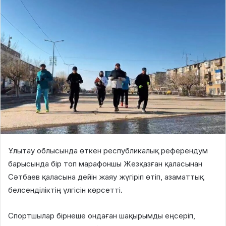
Ұлытау облысында өткен республикалық референдум
барысында бір топ марафоншы Жезқазған қаласынан
Сәтбаев қаласына дейін жаяу жүгіріп өтіп, азаматтық
белсенділіктің үлгісін көрсетті.
Спортшылар бірнеше ондаған шақырымды еңсеріп,