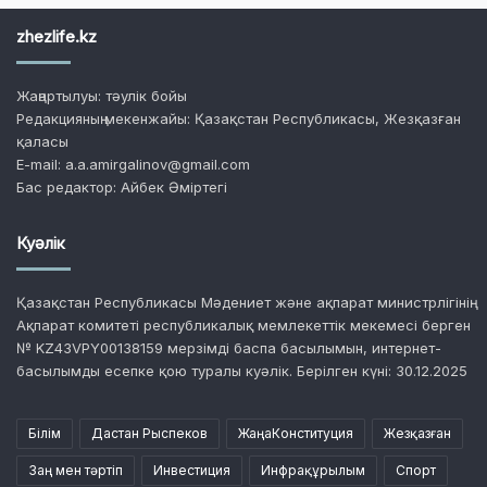
zhezlife.kz
Жаңартылуы: тәулік бойы
Редакцияның мекенжайы: Қазақстан Республикасы, Жезқазған
қаласы
E-mail: a.a.amirgalinov@gmail.com
Бас редактор: Айбек Әміртегі
Куәлік
Қазақстан Республикасы Мәдениет және ақпарат министрлігінің
Ақпарат комитеті республикалық мемлекеттік мекемесі берген
№ KZ43VPY00138159 мерзімді баспа басылымын, интернет-
басылымды есепке қою туралы куәлік. Берілген күні: 30.12.2025
Білім
Дастан Рыспеков
ЖаңаКонституция
Жезқазған
Заң мен тәртіп
Инвестиция
Инфрақұрылым
Спорт