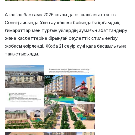
Аталған бастама 2026 жылы да өз жалғасын тапты.
Соның аясында Ұлытау көшесі бойындағы қоғамдық
ғимараттар мен тұрғын үйлердің аумағын абаттандыру
және қасбеттеріне бірыңғай сәулеттік стиль енгізу
жобасы әзірленді. Жоба 21 сәуір күні қала басшылығына
таныстырылды.