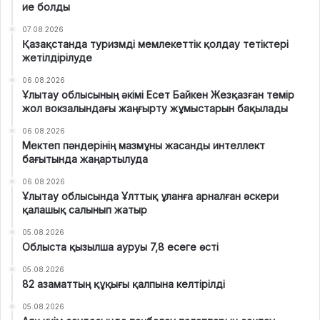
ие болды
07.08.2026
Қазақстанда туризмді мемлекеттік қолдау тетіктері
жетілдірілуде
06.08.2026
Ұлытау облысының әкімі Есет Байкен Жезқазған темір
жол вокзалындағы жаңғырту жұмыстарын бақылады
06.08.2026
Мектеп пәндерінің мазмұны жасанды интеллект
бағытында жаңартылуда
06.08.2026
Ұлытау облысында Ұлттық ұланға арналған әскери
қалашық салынып жатыр
05.08.2026
Облыста қызылша ауруы 7,8 есеге өсті
05.08.2026
82 азаматтың құқығы қалпына келтірілді
05.08.2026