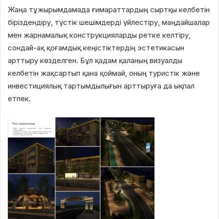
Жаңа тұжырымдамада ғимараттардың сыртқы келбетін
біріздендіру, түстік шешімдерді үйлестіру, маңдайшалар
мен жарнамалық конструкцияларды ретке келтіру,
сондай-ақ қоғамдық кеңістіктердің эстетикасын
арттыру көзделген. Бұл қадам қаланың визуалды
келбетін жақсартып қана қоймай, оның туристік және
инвестициялық тартымдылығын арттыруға да ықпал
етпек.