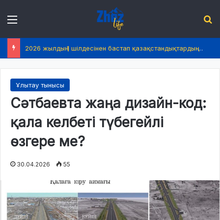
Menu
І
2026 жылдың 1 шілдесінен бастап қазақстандықтардың өмірінде не өзгереді?
Ұлытау тынысы
Сәтбаевта жаңа дизайн-код:
қала келбеті түбегейлі
өзгере ме?
30.04.2026
55