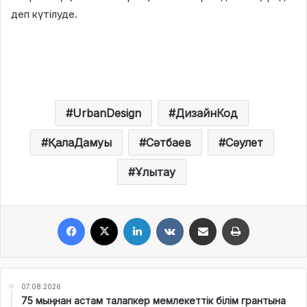
деп күтілуде.
UrbanDesign
ДизайнКод
ҚалаДамуы
Сәтбаев
Сәулет
Ұлытау
Facebook
X
LinkedIn
VKontakte
Share via Email
Print
07.08.2026
75 мыңнан астам талапкер мемлекеттік білім грантына