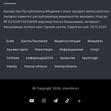
Қазақстан Республикасы Мәдениет және ақпарат министрлігінің
Ақпарат комитеті республикалық мемлекеттік мекемесі берген
№ KZ43VPY00138159 мерзімді баспа басылымын, интернет-
басылымды есепке қою туралы куәлік. Берілген күні: 30.12.2025
Білім
Дастан Рыспеков
ЖаңаКонституция
Жезқазған
Заң мен тәртіп
Инвестиция
Инфрақұрылым
Спорт
Сәтбаев
референдум2026
Қазақстан
Қауіпсіздік
Ұлытау
Ұлытау облысы
Ұлытауоблысы
© Copyright 2026, zhezlife.kz
YouTube
Instagram
Telegram
TikTok
Threads