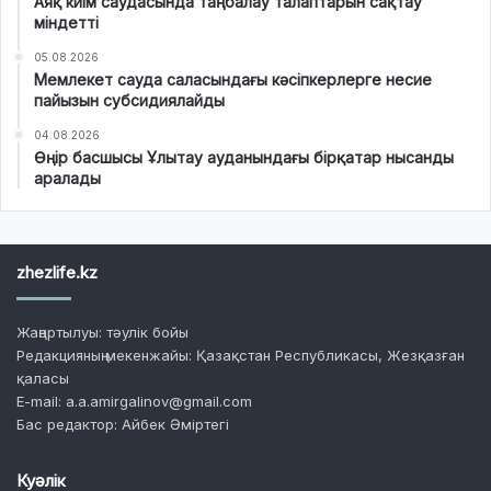
Аяқ киім саудасында таңбалау талаптарын сақтау
міндетті
05.08.2026
Мемлекет сауда саласындағы кәсіпкерлерге несие
пайызын субсидиялайды
04.08.2026
Өңір басшысы Ұлытау ауданындағы бірқатар нысанды
аралады
zhezlife.kz
Жаңартылуы: тәулік бойы
Редакцияның мекенжайы: Қазақстан Республикасы, Жезқазған
қаласы
E-mail: a.a.amirgalinov@gmail.com
Бас редактор: Айбек Әміртегі
Куәлік