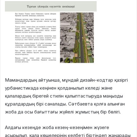
Мамандардың айтуынша, мұндай дизайн-кодтар қазіргі
урбанистикада кеңінен қолданылып келеді және
қалалардың бірегей стилін қалыптастыруда маңызды
құралдардың бірі саналады. Сәтбаевта қолға алынған
жоба да осы бағыттағы жүйелі жұмыстың бір бөлігі.
Алдағы кезеңде жоба кезең-кезеңімен жүзеге
асырылып, қала көшелерінің келбеті біртіндеп жаңарады