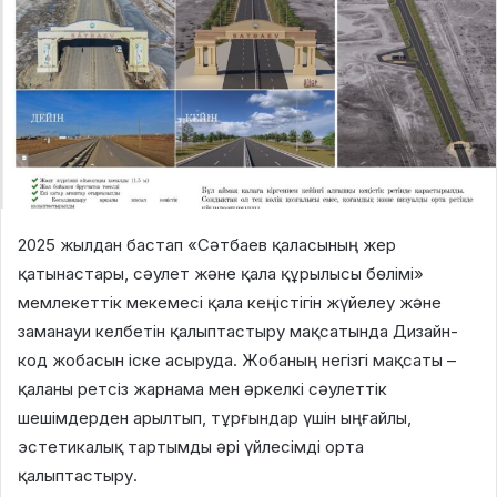
2025 жылдан бастап «Сәтбаев қаласының жер
қатынастары, сәулет және қала құрылысы бөлімі»
мемлекеттік мекемесі қала кеңістігін жүйелеу және
заманауи келбетін қалыптастыру мақсатында Дизайн-
код жобасын іске асыруда. Жобаның негізгі мақсаты –
қаланы ретсіз жарнама мен әркелкі сәулеттік
шешімдерден арылтып, тұрғындар үшін ыңғайлы,
эстетикалық тартымды әрі үйлесімді орта
қалыптастыру.