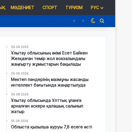
Қ
МӘДЕНИЕТ
СПОРТ
ТУРИЗМ
РУС
Switch skin
Іздеу
06.08.2026
Ұлытау облысының әкімі Есет Байкен
Жезқазған темір жол вокзалындағы
жаңғырту жұмыстарын бақылады
06.08.2026
Мектеп пәндерінің мазмұны жасанды
интеллект бағытында жаңартылуда
06.08.2026
Ұлытау облысында Ұлттық ұланға
арналған әскери қалашық салынып
жатыр
05.08.2026
Облыста қызылша ауруы 7,8 есеге өсті