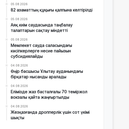
05.08.2026
82 азаматтың құқығы қалпына келтірілді
05.08.2026
Аяқ киім саудасында таңбалау
талаптарын сақтау міндетті
05.08.2026
Мемлекет сауда саласындағы
кәсіпкерлерге несие пайызын
субсидиялайды
04.08.2026
Өңір басшысы Ұлытау ауданындағы
бірқатар нысанды аралады
04.08.2026
Елімізде жаз басталғалы 70 теміржол
вокзалы қайта жаңғыртылды
04.08.2026
Жезқазғанда дропперлік үшін сот үкімі
шықты