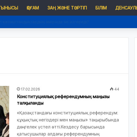
 ТЫНЫСЫ
ҚОҒАМ
ЗАҢ ЖӘНЕ ТӘРТІП
БІЛІМ
ДЕНСАУЛЫ
п қазақстандықтардың өмірінде не өзгереді?
17.02.2026
44
Конституциялық референдумның маңызы
талқыланды
«Қазақстандағы конституциялық референдум:
құқықтық негіздері мен маңызы» тақырыбында
дөңгелек үстел өтті.Кездесу барысында
қатысушылар алдағы референдумның