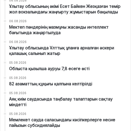
06.08.2026
Ұлытау облысының әкімі Есет Байкен Жезқазған темір
жол вокзалындағы жаңғырту жұмыстарын бақылады
06.08.2026
Мектеп пәндерінің мазмұны жасанды интеллект
бағытында жаңартылуда
06.08.2026
Ұлытау облысында Ұлттық ұланға арналған әскери
қалашық салынып жатыр
05.08.2026
Облыста қызылша ауруы 7,8 есеге өсті
05.08.2026
82 азаматтың құқығы қалпына келтірілді
05.08.2026
Аяқ киім саудасында таңбалау талаптарын сақтау
міндетті
05.08.2026
Мемлекет сауда саласындағы кәсіпкерлерге несие
пайызын субсидиялайды