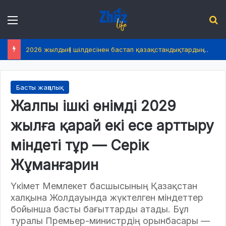
Menu
І
2026 жылдың 1 шілдесінен бастап қазақстандықтардың өмірінде не өзгереді?
Басты жаңалық
Жалпы ішкі өнімді 2029
жылға қарай екі есе арттыру
міндеті тұр — Серік
Жұманғарин
Үкімет Мемлекет басшысының Қазақстан
халқына Жолдауында жүктелген міндеттер
бойынша басты бағыттарды атады. Бұл
туралы Премьер-министрдің орынбасары —