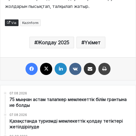
жолдарын пысықтап, талқылап жатыр.
Via
Kazinform
Жолдау 2025
Үкімет
Facebook
X
LinkedIn
VKontakte
Share via Email
Print
07.08.2026
75 мыңнан астам талапкер мемлекеттік білім грантына
ие болды
07.08.2026
Қазақстанда туризмді мемлекеттік қолдау тетіктері
жетілдірілуде