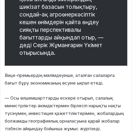
шикізат базасын толықтыру,
сондай-ақ агроөнеркәсіптік
кешен өнімдерін қайта өңдеу
сияқты перспективалы
бағыттарды айқындап отыр, —
деді Серік Жұманғарин Үкімет
отырысында.
Вице-премьердің мәлімдеуінше, аталған салаларға
бағыт бұру экономиканың өсуіне ықпал етеді.
— Осы өлшемшарттарды ескере отырып, салалық
министрліктер әкімдіктермен бірлесіп нарықты нақты
түсінумен, инвестиция қажеттіліктерімен, жобалардың
болжамды географиялық орналасуына қарай жобалар
тізбесін айқындау бойынша жұмыс жүргізеді.