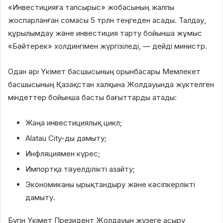
«Инвестицияға тапсырыс» жобасының жалпы
жоспарланған сомасы 5 трлн теңгеден асады. Талдау,
құрылымдау және инвестиция тарту бойынша жұмыс
«Бәйтерек» холдингімен жүргізіледі, — дейді министр.
Одан әрі Үкімет басшысының орынбасары Мемлекет
басшысының Қазақстан халқына Жолдауында жүктелген
міндеттер бойынша басты бағыттарды атады:
Жаңа инвестициялық цикл;
Alatau City-ды дамыту;
Инфляциямен күрес;
Импортқа тәуелділікті азайту;
Экономиканы ырықтандыру және кәсіпкерлікті
дамыту.
Бүгін Үкімет Президент Жолдауын жүзеге асыру