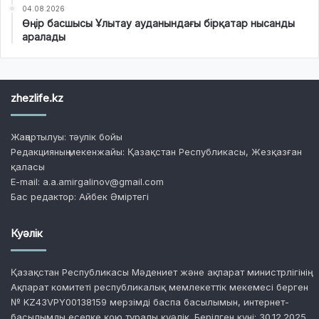
04.08.2026
Өңір басшысы Ұлытау ауданындағы бірқатар нысанды
аралады
zhezlife.kz
Жаңартылуы: тәулік бойы
Редакцияның мекенжайы: Қазақстан Республикасы, Жезқазған
қаласы
E-mail: a.a.amirgalinov@gmail.com
Бас редактор: Айбек Әміртегі
Куәлік
Қазақстан Республикасы Мәдениет және ақпарат министрлігінің
Ақпарат комитеті республикалық мемлекеттік мекемесі берген
№ KZ43VPY00138159 мерзімді баспа басылымын, интернет-
басылымды есепке қою туралы куәлік. Берілген күні: 30.12.2025