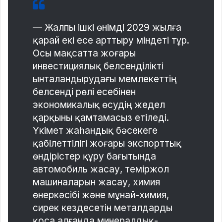
— Жалпы ішкі өнімді 2029 жылға
қарай екі есе арттыру міндеті тұр.
Осы мақсатта жоғары
инвестициялық белсенділікті
ынталандырудағы мемлекеттің
белсенді рөлі есебінен
экономикалық өсудің жедел
қарқыны қамтамасыз етіледі.
Үкімет жаһандық бәсекеге
қабілеттілігі жоғары экспорттық
өндірістер құру бағытында
автомобиль жасау, теміржол
машиналарын жасау, химия
өнеркәсібі және мұнай-химия,
сирек кездесетін металдарды
қоса алғанда минералдық-