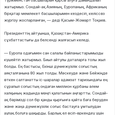
Түрікменстан басшыларын қарсы алуға дайындалып
жатырмыз. Сондай-ақ Азияның, Еуропаның, Африканың
бірқатар мемлекет басшыларымен кездесіп, келіссөз
жүргізу жоспарланған, — деді Қасым-Жомарт Тоқаев.
Президенттің айтуынша, Қазақстан-Америка
сұхбаттастығы да белсенді жалғасып келеді.
— Еуропа одағымен сан салалы байланыстарымызды
күшейтіп жатырмыз. Биыл айтулы даталарға толы жыл
болды. Ең бастысы, Екінші дүниежүзілік соғыстың
аяқталғанына 80 жыл толды. Мәскеуде және Бейжіңде
өткен салтанатты іс-шаралар адамзат тарихындағы ең
сұрапыл соғыстың ондаған миллион құрбаны әлем
халқының жадында мәңгі қалатынын аңғартты. Сондай-
ақ бәрімізді сол бір қанды қырғынға қайта баға беруден
және жаңа дүниежүзілік соғыс бастауға ұмтылудан
аулақ болуға шақырды. Барлық ел өсіп-өркендеу үшін