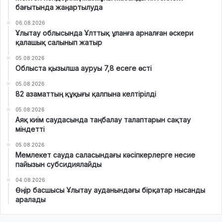
бағытында жаңартылуда
06.08.2026
Ұлытау облысында Ұлттық ұланға арналған әскери
қалашық салынып жатыр
05.08.2026
Облыста қызылша ауруы 7,8 есеге өсті
05.08.2026
82 азаматтың құқығы қалпына келтірілді
05.08.2026
Аяқ киім саудасында таңбалау талаптарын сақтау
міндетті
05.08.2026
Мемлекет сауда саласындағы кәсіпкерлерге несие
пайызын субсидиялайды
04.08.2026
Өңір басшысы Ұлытау ауданындағы бірқатар нысанды
аралады