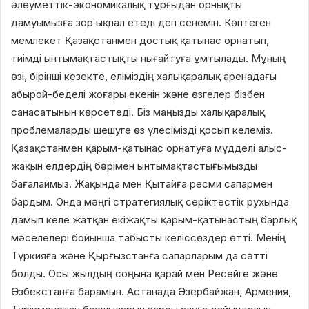
әлеуметтік-экономикалық тұрғыдан орнықты
дамуымызға зор ықпал етеді деп сенемін. Көптеген
мемлекет Қазақстанмен достық қатынас орнатып,
тиімді ынтымақтастықты нығайтуға ұмтылады. Мұның
өзі, бірінші кезекте, еліміздің халықаралық аренадағы
абырой-беделі жоғары екенін және өзгелер бізбен
санасатынын көрсетеді. Біз маңызды халықаралық
проблемаларды шешуге өз үлесімізді қосып келеміз.
Қазақстанмен қарым-қатынас орнатуға мүдделі алыс-
жақын елдердің бәрімен ынтымақтастығымызды
бағалаймыз. Жақында мен Қытайға ресми сапармен
бардым. Онда мәңгі стратегиялық серіктестік рухында
дамып келе жатқан екіжақты қарым-қатынастың барлық
мәселелері бойынша табысты келіссөздер өтті. Менің
Түркияға және Қырғызстанға сапарларым да сәтті
болды. Осы жылдың соңына қарай мен Ресейге және
Өзбекстанға барамын. Астанада Әзербайжан, Армения,