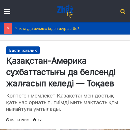
Menu
І
Ұлытауда жұмыс іздеп жүрсіз бе?
Басты жаңалық
Қазақстан-Америка
сұхбаттастығы да белсенді
жалғасып келеді — Тоқаев
Көптеген мемлекет Қазақстанмен достық
қатынас орнатып, тиімді ынтымақтастықты
нығайтуға ұмтылады.
09.09.2025
77