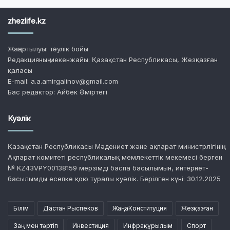
zhezlife.kz
Жаңартылуы: тәулік бойы
Редакцияның мекенжайы: Қазақстан Республикасы, Жезқазған
қаласы
E-mail: a.a.amirgalinov@gmail.com
Бас редактор: Айбек Әміртегі
Куәлік
Қазақстан Республикасы Мәдениет және ақпарат министрлігінің
Ақпарат комитеті республикалық мемлекеттік мекемесі берген
№ KZ43VPY00138159 мерзімді баспа басылымын, интернет-
басылымды есепке қою туралы куәлік. Берілген күні: 30.12.2025
Білім
Дастан Рыспеков
ЖаңаКонституция
Жезқазған
Заң мен тәртіп
Инвестиция
Инфрақұрылым
Спорт