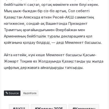
бейбітшілікті сақтап, ортақ мәмілеге келе білуі керек.
Мың шыж-быждан бір сіз-біз артық. Сол себепті
Қазақстан Аляскада өткен Ресей-АҚШ саммитінің
нәтижесіне, сондай-ақ Вашинтонда Президент
Трамптың арағайындығымен Әзербайжан мен
Арменияның бейбітшілік туралы декларацияға қол
қойғанына қолдау білдірді, — деді Мемлекет басшысы.
Айта кетейік, күні кеше Мемлекет басшысы Қасым-
Жомарт Тоқаев өз Жолдауында Қазақстанды үш жылда
цифрлық державаға айналдыруды тапсырды.
Source
Kazinform
АҚШ
Жолдау 2025
Қазақстан