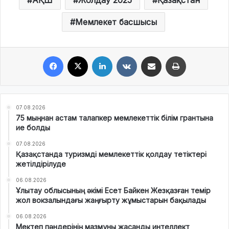
Мемлекет басшысы
Facebook
X
LinkedIn
VKontakte
Share via Email
Print
07.08.2026
75 мыңнан астам талапкер мемлекеттік білім грантына
ие болды
07.08.2026
Қазақстанда туризмді мемлекеттік қолдау тетіктері
жетілдірілуде
06.08.2026
Ұлытау облысының әкімі Есет Байкен Жезқазған темір
жол вокзалындағы жаңғырту жұмыстарын бақылады
06.08.2026
Мектеп пәндерінің мазмұны жасанды интеллект