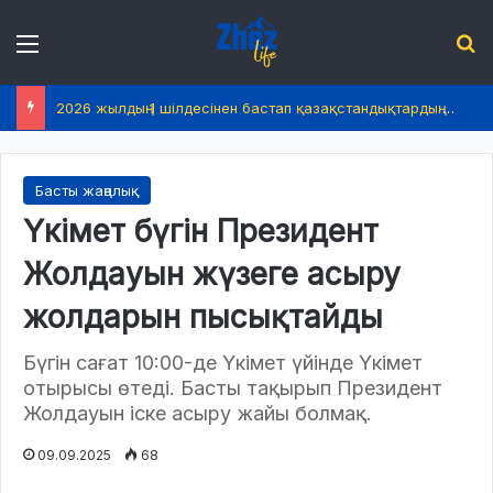
Menu
І
2026 жылдың 1 шілдесінен бастап қазақстандықтардың өмірінде не өзгереді?
Басты жаңалық
Үкімет бүгін Президент
Жолдауын жүзеге асыру
жолдарын пысықтайды
Бүгін сағат 10:00-де Үкімет үйінде Үкімет
отырысы өтеді. Басты тақырып Президент
Жолдауын іске асыру жайы болмақ.
09.09.2025
68