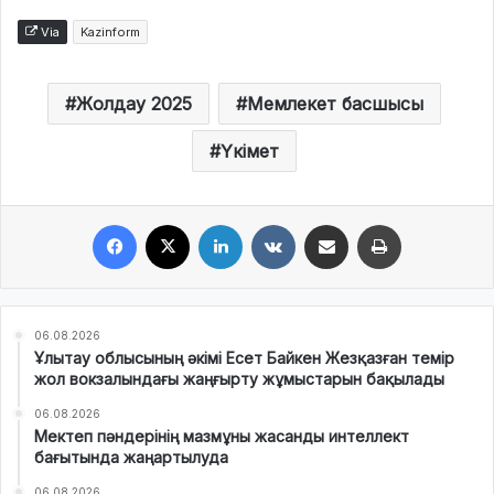
Via
Kazinform
Жолдау 2025
Мемлекет басшысы
Үкімет
Facebook
X
LinkedIn
VKontakte
Share via Email
Print
06.08.2026
Ұлытау облысының әкімі Есет Байкен Жезқазған темір
жол вокзалындағы жаңғырту жұмыстарын бақылады
06.08.2026
Мектеп пәндерінің мазмұны жасанды интеллект
бағытында жаңартылуда
06.08.2026