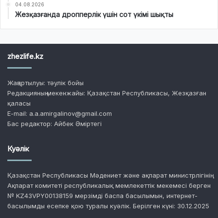
04.08.2026
Жезқазғанда дропперлік үшін сот үкімі шықты
zhezlife.kz
Жаңартылуы: тәулік бойы
Редакцияның мекенжайы: Қазақстан Республикасы, Жезқазған
қаласы
E-mail: a.a.amirgalinov@gmail.com
Бас редактор: Айбек Әміртегі
Куәлік
Қазақстан Республикасы Мәдениет және ақпарат министрлігінің
Ақпарат комитеті республикалық мемлекеттік мекемесі берген
№ KZ43VPY00138159 мерзімді баспа басылымын, интернет-
басылымды есепке қою туралы куәлік. Берілген күні: 30.12.2025