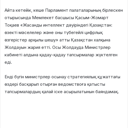
Айта кетейік, кеше Парламент палаталарының бірлескен
отырысында Мемлекет басшысы Қасым-Жомарт
Тоқаев «Жасанды интеллект дәуіріндегі Қазақстан:
өзекті мәселелер және оны түбегейлі цифрлық
өзгерістер арқылы шешу» атты Қазақстан халқына
Жолдауын жария етті. Осы Жолдауда Министрлер
кабинеті алдына қадау-қадау тапсырмалар жүктелген
еді.
Енді бүгін министрлер осынау стратегиялық құжаттағы
өздері басқарып отырған ведомствоға қатысты
тапсырмалардың қалай іске асырылатынын баяндамақ.