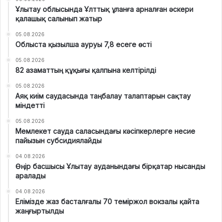
Ұлытау облысында Ұлттық ұланға арналған әскери
қалашық салынып жатыр
05.08.2026
Облыста қызылша ауруы 7,8 есеге өсті
05.08.2026
82 азаматтың құқығы қалпына келтірілді
05.08.2026
Аяқ киім саудасында таңбалау талаптарын сақтау
міндетті
05.08.2026
Мемлекет сауда саласындағы кәсіпкерлерге несие
пайызын субсидиялайды
04.08.2026
Өңір басшысы Ұлытау ауданындағы бірқатар нысанды
аралады
04.08.2026
Елімізде жаз басталғалы 70 теміржол вокзалы қайта
жаңғыртылды