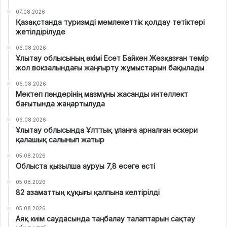
07.08.2026
Қазақстанда туризмді мемлекеттік қолдау тетіктері
жетілдірілуде
06.08.2026
Ұлытау облысының әкімі Есет Байкен Жезқазған темір
жол вокзалындағы жаңғырту жұмыстарын бақылады
06.08.2026
Мектеп пәндерінің мазмұны жасанды интеллект
бағытында жаңартылуда
06.08.2026
Ұлытау облысында Ұлттық ұланға арналған әскери
қалашық салынып жатыр
05.08.2026
Облыста қызылша ауруы 7,8 есеге өсті
05.08.2026
82 азаматтың құқығы қалпына келтірілді
05.08.2026
Аяқ киім саудасында таңбалау талаптарын сақтау