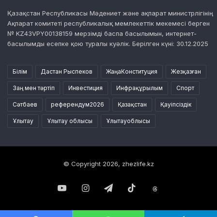
Қазақстан Республикасы Мәдениет және ақпарат министрлігінің
Ақпарат комитеті республикалық мемлекеттік мекемесі берген
№ KZ43VPY00138159 мерзімді баспа басылымын, интернет-
басылымды есепке қою туралы куәлік. Берілген күні: 30.12.2025
Білім
Дастан Рыспеков
ЖаңаКонституция
Жезқазған
Заң мен тәртіп
Инвестиция
Инфрақұрылым
Спорт
Сәтбаев
референдум2026
Қазақстан
Қауіпсіздік
Ұлытау
Ұлытау облысы
Ұлытауоблысы
© Copyright 2026, zhezlife.kz
YouTube
Instagram
Telegram
TikTok
Threads