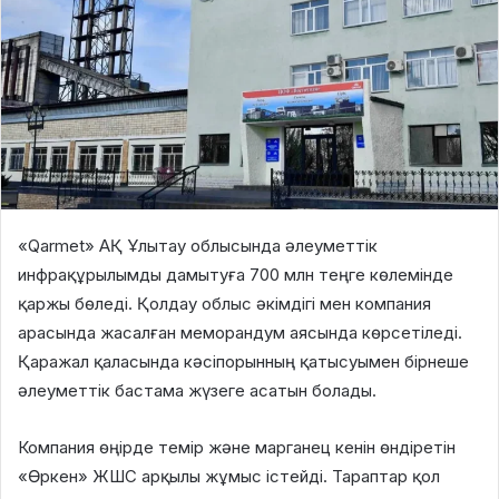
«Qarmet» АҚ Ұлытау облысында әлеуметтік
инфрақұрылымды дамытуға 700 млн теңге көлемінде
қаржы бөледі. Қолдау облыс әкімдігі мен компания
арасында жасалған меморандум аясында көрсетіледі.
Қаражал қаласында кәсіпорынның қатысуымен бірнеше
әлеуметтік бастама жүзеге асатын болады.
Компания өңірде темір және марганец кенін өндіретін
«Өркен» ЖШС арқылы жұмыс істейді. Тараптар қол