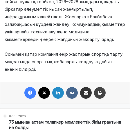
қойған құжатқа сәйкес, 2026–2028 жылдары қаладағы
бірқатар әлеуметтік нысан жаңғыртылып,
инфрақұрылым күшейтіледі. Жоспарға «Балбөбек»
балабақшасын күрделі жөндеу, коммуналдық қызметтер
үшін арнайы техника алу және медицина
қызметкерлерінің еңбек жағдайын жақсарту кіреді.
Сонымен қатар компания өңір жастарын спортқа тарту
мақсатында спорттық жобаларды қолдауға дайын
екенін білдірді.
Facebook
X
LinkedIn
VKontakte
Share via Email
Print
07.08.2026
75 мыңнан астам талапкер мемлекеттік білім грантына
ие болды