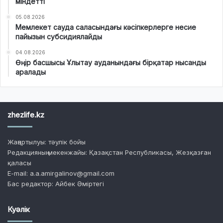
міндетті
05.08.2026
Мемлекет сауда саласындағы кәсіпкерлерге несие
пайызын субсидиялайды
04.08.2026
Өңір басшысы Ұлытау ауданындағы бірқатар нысанды
аралады
zhezlife.kz
Жаңартылуы: тәулік бойы
Редакцияның мекенжайы: Қазақстан Республикасы, Жезқазған
қаласы
E-mail: a.a.amirgalinov@gmail.com
Бас редактор: Айбек Әміртегі
Куәлік