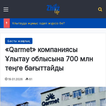
Menu
І
Ұлытауда жұмыс іздеп жүрсіз бе?
Басты жаңалық
«Qarmet» компаниясы
Ұлытау облысына 700 млн
теңге бағыттайды
19.01.2026
61