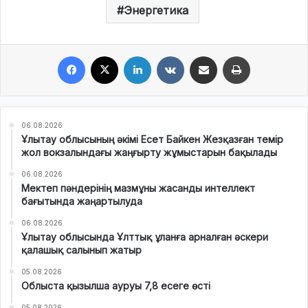
Энергетика
Facebook
X
LinkedIn
VKontakte
Share via Email
Print
06.08.2026
Ұлытау облысының әкімі Есет Байкен Жезқазған темір
жол вокзалындағы жаңғырту жұмыстарын бақылады
06.08.2026
Мектеп пәндерінің мазмұны жасанды интеллект
бағытында жаңартылуда
06.08.2026
Ұлытау облысында Ұлттық ұланға арналған әскери
қалашық салынып жатыр
05.08.2026
Облыста қызылша ауруы 7,8 есеге өсті
05.08.2026