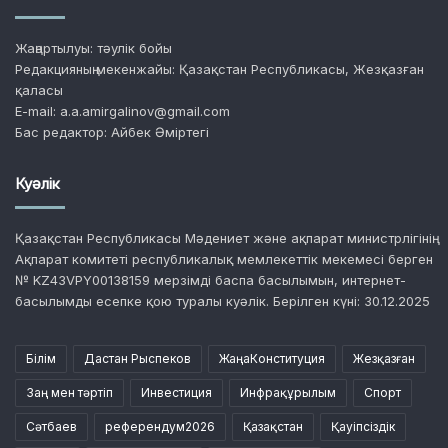
Жаңартылуы: тәулік бойы
Редакцияның мекенжайы: Қазақстан Республикасы, Жезқазған
қаласы
E-mail: a.a.amirgalinov@gmail.com
Бас редактор: Айбек Әміртегі
Куәлік
Қазақстан Республикасы Мәдениет және ақпарат министрлігінің
Ақпарат комитеті республикалық мемлекеттік мекемесі берген
№ KZ43VPY00138159 мерзімді баспа басылымын, интернет-
басылымды есепке қою туралы куәлік. Берілген күні: 30.12.2025
Білім
Дастан Рыспеков
ЖаңаКонституция
Жезқазған
Заң мен тәртіп
Инвестиция
Инфрақұрылым
Спорт
Сәтбаев
референдум2026
Қазақстан
Қауіпсіздік