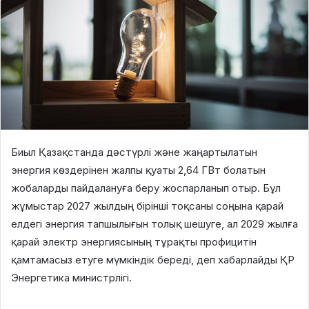
Биыл Қазақстанда дәстүрлі және жаңартылатын
энергия көздерінен жалпы қуаты 2,64 ГВт болатын
жобаларды пайдалануға беру жоспарланып отыр. Бұл
жұмыстар 2027 жылдың бірінші тоқсаны соңына қарай
елдегі энергия тапшылығын толық шешуге, ал 2029 жылға
қарай электр энергиясының тұрақты профицитін
қамтамасыз етуге мүмкіндік береді, деп хабарлайды ҚР
Энергетика министрлігі.