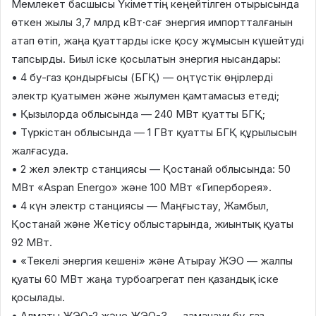
Мемлекет басшысы Үкіметтің кеңейтілген отырысында
өткен жылы 3,7 млрд кВт·сағ энергия импортталғанын
атап өтіп, жаңа қуаттарды іске қосу жұмысын күшейтуді
тапсырды. Биыл іске қосылатын энергия нысандары:
• 4 бу-газ қондырғысы (БГҚ) — оңтүстік өңірлерді
электр қуатымен және жылумен қамтамасыз етеді;
• Қызылорда облысында — 240 МВт қуатты БГҚ;
• Түркістан облысында — 1 ГВт қуатты БГҚ құрылысын
жалғасуда.
• 2 жел электр станциясы — Қостанай облысында: 50
МВт «Aspan Energo» және 100 МВт «Гиперборея».
• 4 күн электр станциясы — Маңғыстау, Жамбыл,
Қостанай және Жетісу облыстарында, жиынтық қуаты
92 МВт.
• «Текелі энергия кешені» және Атырау ЖЭО — жалпы
қуаты 60 МВт жаңа турбоагрегат пен қазандық іске
қосылады.
• Алматы ЖЭО-2 және ЖЭО-3 — заманауи бу-газ