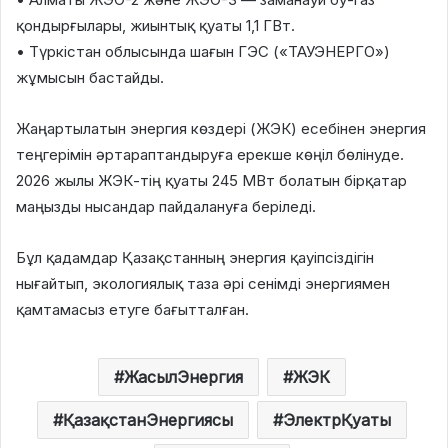
қондырғылары, жиынтық қуаты 1,1 ГВт.
• Түркістан облысында шағын ГЭС («ТАУЭНЕРГО»)
жұмысын бастайды.
Жаңартылатын энергия көздері (ЖЭК) есебінен энергия
теңгерімін әртараптандыруға ерекше көңіл бөлінуде.
2026 жылы ЖЭК-тің қуаты 245 МВт болатын бірқатар
маңызды нысандар пайдалануға беріледі.
Бұл қадамдар Қазақстанның энергия қауіпсіздігін
нығайтып, экологиялық таза әрі сенімді энергиямен
қамтамасыз етуге бағытталған.
ЖасылЭнергия
ЖЭК
ҚазақстанЭнергиясы
ЭлектрҚуаты