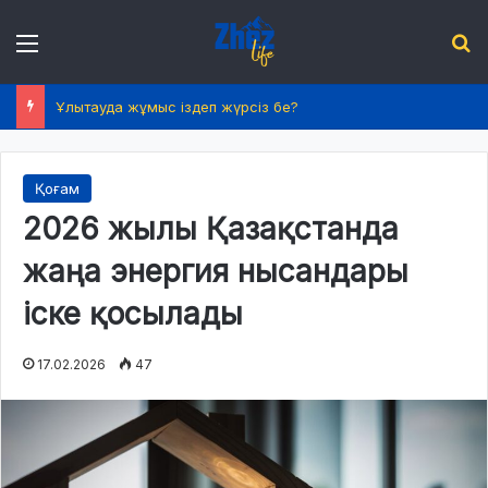
Menu
І
Ұлытауда жұмыс іздеп жүрсіз бе?
Қоғам
2026 жылы Қазақстанда
жаңа энергия нысандары
іске қосылады
17.02.2026
47