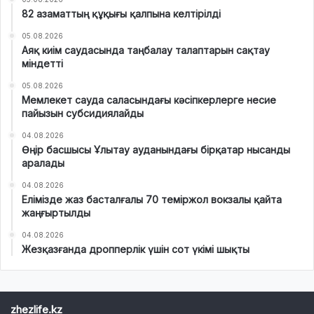
82 азаматтың құқығы қалпына келтірілді
05.08.2026
Аяқ киім саудасында таңбалау талаптарын сақтау
міндетті
05.08.2026
Мемлекет сауда саласындағы кәсіпкерлерге несие
пайызын субсидиялайды
04.08.2026
Өңір басшысы Ұлытау ауданындағы бірқатар нысанды
аралады
04.08.2026
Елімізде жаз басталғалы 70 теміржол вокзалы қайта
жаңғыртылды
04.08.2026
Жезқазғанда дропперлік үшін сот үкімі шықты
zhezlife.kz