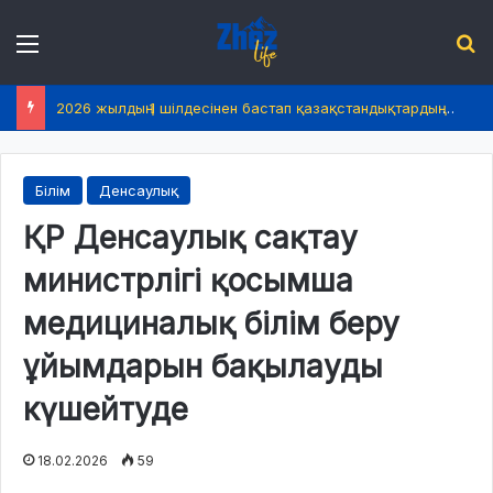
Menu
І
2026 жылдың 1 шілдесінен бастап қазақстандықтардың өмірінде не өзгереді?
Білім
Денсаулық
ҚР Денсаулық сақтау
министрлігі қосымша
медициналық білім беру
ұйымдарын бақылауды
күшейтуде
18.02.2026
59