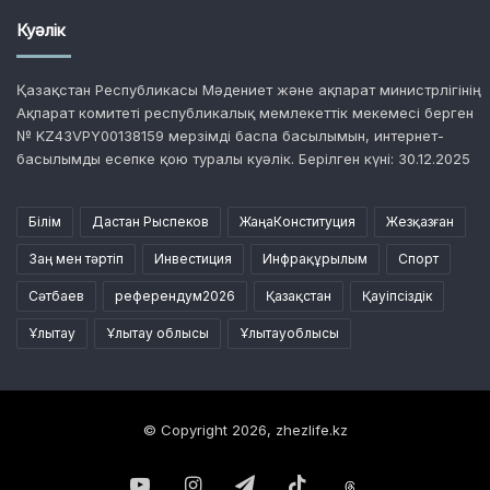
Куәлік
Қазақстан Республикасы Мәдениет және ақпарат министрлігінің
Ақпарат комитеті республикалық мемлекеттік мекемесі берген
№ KZ43VPY00138159 мерзімді баспа басылымын, интернет-
басылымды есепке қою туралы куәлік. Берілген күні: 30.12.2025
Білім
Дастан Рыспеков
ЖаңаКонституция
Жезқазған
Заң мен тәртіп
Инвестиция
Инфрақұрылым
Спорт
Сәтбаев
референдум2026
Қазақстан
Қауіпсіздік
Ұлытау
Ұлытау облысы
Ұлытауоблысы
© Copyright 2026, zhezlife.kz
YouTube
Instagram
Telegram
TikTok
Threads