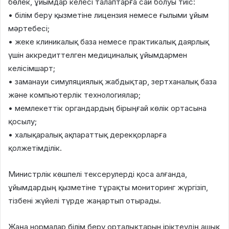
бөлек, ұйымдар келесі талаптарға сай болуы тиіс:
• білім беру қызметіне лицензия немесе ғылыми ұйым
мәртебесі;
• жеке клиникалық база немесе практикалық даярлық
үшін аккредиттелген медициналық ұйымдармен
келісімшарт;
• заманауи симуляциялық жабдықтар, зертханалық база
және компьютерлік технологиялар;
• мемлекеттік органдардың бірыңғай көлік ортасына
қосылу;
• халықаралық ақпараттық дерекқорларға
қолжетімділік.
Министрлік көшпелі тексерулерді қоса алғанда,
ұйымдардың қызметіне тұрақты мониторинг жүргізіп,
тізбені жүйелі түрде жаңартып отырады.
Жаңа нормалар білім беру орталықтарын іріктеудің ашық