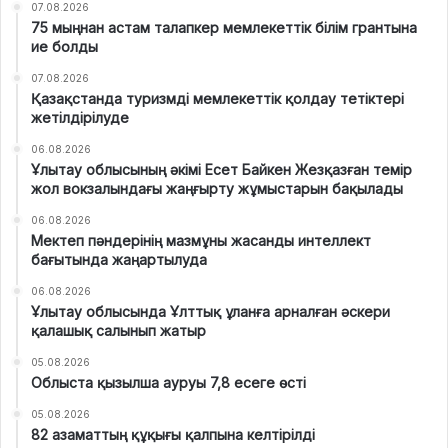
07.08.2026
75 мыңнан астам талапкер мемлекеттік білім грантына
ие болды
07.08.2026
Қазақстанда туризмді мемлекеттік қолдау тетіктері
жетілдірілуде
06.08.2026
Ұлытау облысының әкімі Есет Байкен Жезқазған темір
жол вокзалындағы жаңғырту жұмыстарын бақылады
06.08.2026
Мектеп пәндерінің мазмұны жасанды интеллект
бағытында жаңартылуда
06.08.2026
Ұлытау облысында Ұлттық ұланға арналған әскери
қалашық салынып жатыр
05.08.2026
Облыста қызылша ауруы 7,8 есеге өсті
05.08.2026
82 азаматтың құқығы қалпына келтірілді