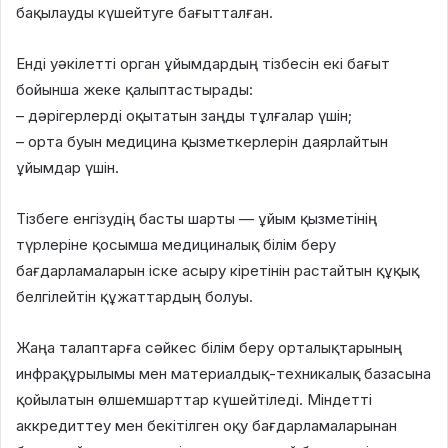
бақылауды күшейтуге бағытталған.
Енді уәкілетті орган ұйымдардың тізбесін екі бағыт
бойынша жеке қалыптастырады:
– дәрігерлерді оқытатын заңды тұлғалар үшін;
– орта буын медицина қызметкерлерін даярлайтын
ұйымдар үшін.
Тізбеге енгізудің басты шарты — ұйым қызметінің
түрлеріне қосымша медициналық білім беру
бағдарламаларын іске асыру кіретінін растайтын құқық
белгілейтін құжаттардың болуы.
Жаңа талаптарға сәйкес білім беру орталықтарының
инфрақұрылымы мен материалдық-техникалық базасына
қойылатын өлшемшарттар күшейтіледі. Міндетті
аккредиттеу мен бекітілген оқу бағдарламаларынан