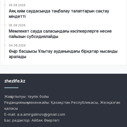
05.08.2026
Аяқ киім саудасында таңбалау талаптарын сақтау
міндетті
05.08.2026
Мемлекет сауда саласындағы кәсіпкерлерге несие
пайызын субсидиялайды
04.08.2026
Өңір басшысы Ұлытау ауданындағы бірқатар нысанды
аралады
zhezlife.kz
Жаңартылуы: тәулік бойы
Редакцияның мекенжайы: Қазақстан Республикасы, Жезқазған
қаласы
E-mail: a.a.amirgalinov@gmail.com
Бас редактор: Айбек Әміртегі