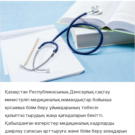
Қазақстан Республикасының Денсаулық сақтау
министрлігі медициналық мамандықтар бойынша
қосымша білім беру ұйымдарының тізбесін
қалыптастырудың жаңа қағидаларын бекітті.
Қабылданған өзгерістер медициналық кадрларды
даярлау сапасын арттыруға және білім беру алаңдарын