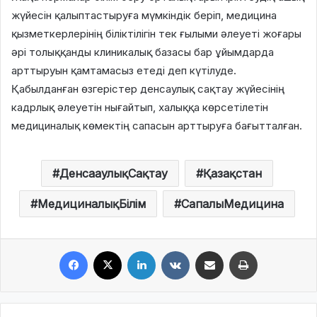
жүйесін қалыптастыруға мүмкіндік беріп, медицина
қызметкерлерінің біліктілігін тек ғылыми әлеуеті жоғары
әрі толыққанды клиникалық базасы бар ұйымдарда
арттыруын қамтамасыз етеді деп күтілуде.
Қабылданған өзгерістер денсаулық сақтау жүйесінің
кадрлық әлеуетін нығайтып, халыққа көрсетілетін
медициналық көмектің сапасын арттыруға бағытталған.
ДенсааулықСақтау
Қазақстан
МедициналықБілім
СапалыМедицина
Facebook
X
LinkedIn
VKontakte
Share via Email
Print