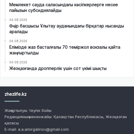
Мемлекет сауда саласындағы кәсіпкерлерге несие
пайызын субсидиялайды
04.08.2026
Өңір басшысы Ұлытау ауданындағы бірқатар нысанды
аралады
04.08.2026
Елімізде жаз басталғалы 70 теміржол вокзалы қайта
жаңғыртылды
04.08.2026
Жезқазғанда дропперлік үшін сот үкімі шықты
zhezlife.kz
Жаңартылуы: тәулік бойы
Редакцияның мекенжайы: Қазақстан Республикасы, Жезқазған
қаласы
E-mail: a.a.amirgalinov@gmail.com