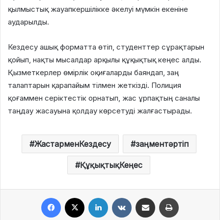
қылмыстық жауапкершілікке әкелуі мүмкін екеніне
аударылды.
Кездесу ашық форматта өтіп, студенттер сұрақтарын
қойып, нақты мысалдар арқылы құқықтық кеңес алды.
Қызметкерлер өмірлік оқиғаларды баяндап, заң
талаптарын қарапайым тілмен жеткізді. Полиция
қоғаммен серіктестік орнатып, жас ұрпақтың саналы
таңдау жасауына қолдау көрсетуді жалғастырады.
ЖастарменКездесу
заңментәртіп
ҚұқықтықКеңес
Facebook
X
LinkedIn
VKontakte
Share via Email
Print