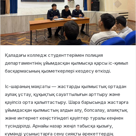
Қаладағы колледж студенттерімен полиция
департаментінің ұйымдасқан қылмысқа қарсы іс-қимыл
басқармасының қызметкерлері кездесу өткізді.
Іс-шараның мақсаты — жастарды қылмыстық ортадан
аулақ ұстау, құқықтық сауаттылығын арттыру және
қауіпсіз орта қалыптастыру. Шара барысында жастарға
ұйымдасқан қылмыстың алдын алу, бопсалау, алаяқтық
және интернет кеңістігіндегі қауіптер туралы кеңінен
түсіндірілді. Арнайы назар жеңіл табысқа қызығу,
күмәнді ұсыныстарға сену сияқты әрекеттердің