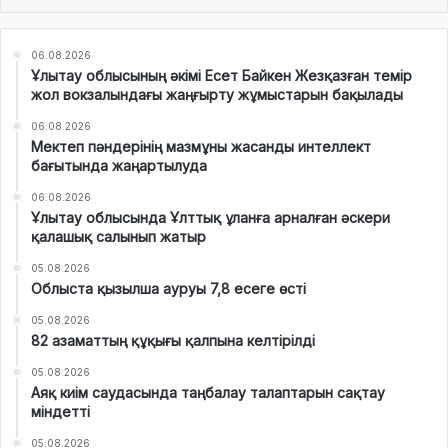
06.08.2026
Ұлытау облысының әкімі Есет Байкен Жезқазған темір
жол вокзалындағы жаңғырту жұмыстарын бақылады
06.08.2026
Мектеп пәндерінің мазмұны жасанды интеллект
бағытында жаңартылуда
06.08.2026
Ұлытау облысында Ұлттық ұланға арналған әскери
қалашық салынып жатыр
05.08.2026
Облыста қызылша ауруы 7,8 есеге өсті
05.08.2026
82 азаматтың құқығы қалпына келтірілді
05.08.2026
Аяқ киім саудасында таңбалау талаптарын сақтау
міндетті
05.08.2026