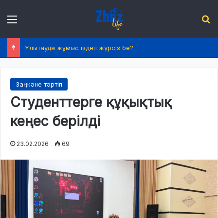
Menu
І
Ұлытауда жұмыс іздеп жүрсіз бе?
Заң және тәртіп
Студенттерге құқықтық
кеңес берілді
23.02.2026
69