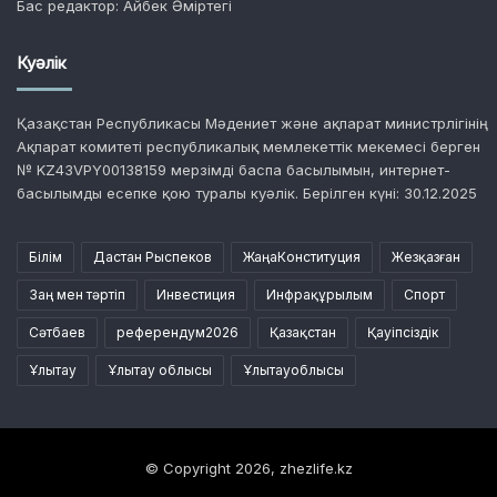
Бас редактор: Айбек Әміртегі
Куәлік
Қазақстан Республикасы Мәдениет және ақпарат министрлігінің
Ақпарат комитеті республикалық мемлекеттік мекемесі берген
№ KZ43VPY00138159 мерзімді баспа басылымын, интернет-
басылымды есепке қою туралы куәлік. Берілген күні: 30.12.2025
Білім
Дастан Рыспеков
ЖаңаКонституция
Жезқазған
Заң мен тәртіп
Инвестиция
Инфрақұрылым
Спорт
Сәтбаев
референдум2026
Қазақстан
Қауіпсіздік
Ұлытау
Ұлытау облысы
Ұлытауоблысы
© Copyright 2026, zhezlife.kz