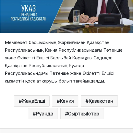
Мемлекет басшысының Жарлығымен Қазақстан
Республикасының Кения Республикасындағы Төтенше
және Өкілетті Елшісі Барлыбай Кәрімұлы Садықов
Қазақстан Республикасының Руанда
Республикасындағы Төтенше және Өкілетті Елшісі
қызметін қоса атқарушы болып тағайындалды.
ЖаңаЕлші
Кения
Қазақстан
Руанда
СыртқыІстер