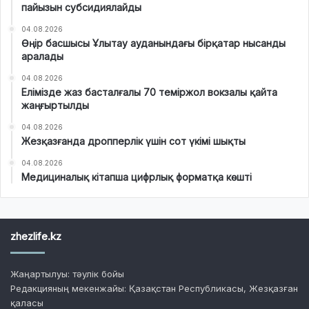
пайызын субсидиялайды
04.08.2026
Өңір басшысы Ұлытау ауданындағы бірқатар нысанды
аралады
04.08.2026
Елімізде жаз басталғалы 70 теміржол вокзалы қайта
жаңғыртылды
04.08.2026
Жезқазғанда дропперлік үшін сот үкімі шықты
04.08.2026
Медициналық кітапша цифрлық форматқа көшті
zhezlife.kz
Жаңартылуы: тәулік бойы
Редакцияның мекенжайы: Қазақстан Республикасы, Жезқазған
қаласы