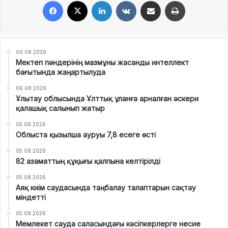
Facebook
X
LinkedIn
VKontakte
Share via Email
Print
06.08.2026
Мектеп пәндерінің мазмұны жасанды интеллект
бағытында жаңартылуда
06.08.2026
Ұлытау облысында Ұлттық ұланға арналған әскери
қалашық салынып жатыр
05.08.2026
Облыста қызылша ауруы 7,8 есеге өсті
05.08.2026
82 азаматтың құқығы қалпына келтірілді
05.08.2026
Аяқ киім саудасында таңбалау талаптарын сақтау
міндетті
05.08.2026
Мемлекет сауда саласындағы кәсіпкерлерге несие