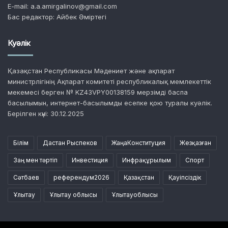
E-mail: a.a.amirgalinov@gmail.com
Бас редактор: Айбек Әміртегі
Куәлік
Қазақстан Республикасы Мәдениет және ақпарат
министрлігінің Ақпарат комитеті республикалық мемлекеттік
мекемесі берген № KZ43VPY00138159 мерзімді баспа
басылымын, интернет-басылымды есепке қою туралы куәлік.
Берілген күні: 30.12.2025
Білім
Дастан Рыспеков
ЖаңаКонституция
Жезқазған
Заң мен тәртіп
Инвестиция
Инфрақұрылым
Спорт
Сәтбаев
референдум2026
Қазақстан
Қауіпсіздік
Ұлытау
Ұлытау облысы
Ұлытауоблысы