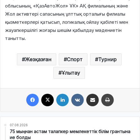
облысының, «ҚазАвтоЖол» ҰК» АҚ филиалының және
Жол активтері сапасының ұлттық орталығы филиалы
қызметкерлері қатысып, логикалық ойлау қабілеті мен
жауапкершілігі жоғары шешім қабылдау мәдениетін
танытты.
Жезқазған
Спорт
Турнир
Ұлытау
Facebook
X
LinkedIn
VKontakte
Share via Email
Print
07.08.2026
75 мыңнан астам талапкер мемлекеттік білім грантына
ие болды