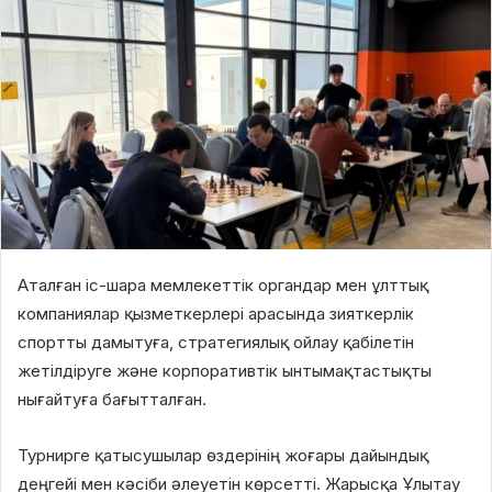
Аталған іс-шара мемлекеттік органдар мен ұлттық
компаниялар қызметкерлері арасында зияткерлік
спортты дамытуға, стратегиялық ойлау қабілетін
жетілдіруге және корпоративтік ынтымақтастықты
нығайтуға бағытталған.
Турнирге қатысушылар өздерінің жоғары дайындық
деңгейі мен кәсіби әлеуетін көрсетті. Жарысқа Ұлытау