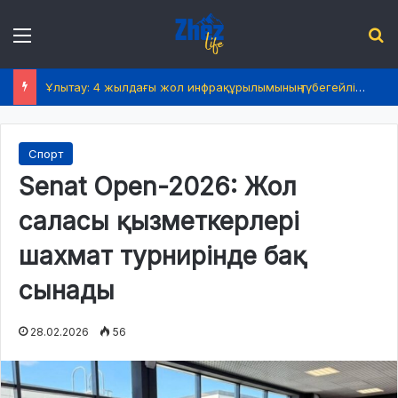
Menu
І
Ұлытау: 4 жылдағы жол инфрақұрылымының түбегейлі жаңаруы
Спорт
Senat Open-2026: Жол
саласы қызметкерлері
шахмат турнирінде бақ
сынады
28.02.2026
56