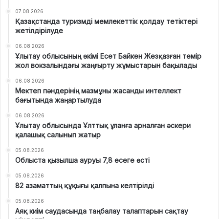
07.08.2026
Қазақстанда туризмді мемлекеттік қолдау тетіктері
жетілдірілуде
06.08.2026
Ұлытау облысының әкімі Есет Байкен Жезқазған темір
жол вокзалындағы жаңғырту жұмыстарын бақылады
06.08.2026
Мектеп пәндерінің мазмұны жасанды интеллект
бағытында жаңартылуда
06.08.2026
Ұлытау облысында Ұлттық ұланға арналған әскери
қалашық салынып жатыр
05.08.2026
Облыста қызылша ауруы 7,8 есеге өсті
05.08.2026
82 азаматтың құқығы қалпына келтірілді
05.08.2026
Аяқ киім саудасында таңбалау талаптарын сақтау