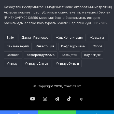
Қазақстан Республикасы Мәдениет және ақпарат министрлігінің
Ақпарат комитеті республикалық мемлекеттік мекемесі берген
№ KZ43VPY00138159 мерзімді баспа басылымын, интернет-
басылымды есепке қою туралы куәлік. Берілген күні: 30.12.2025
Білім
Дастан Рыспеков
ЖаңаКонституция
Жезқазған
Заң мен тәртіп
Инвестиция
Инфрақұрылым
Спорт
Сәтбаев
референдум2026
Қазақстан
Қауіпсіздік
Ұлытау
Ұлытау облысы
Ұлытауоблысы
© Copyright 2026, zhezlife.kz
YouTube
Instagram
Telegram
TikTok
Threads