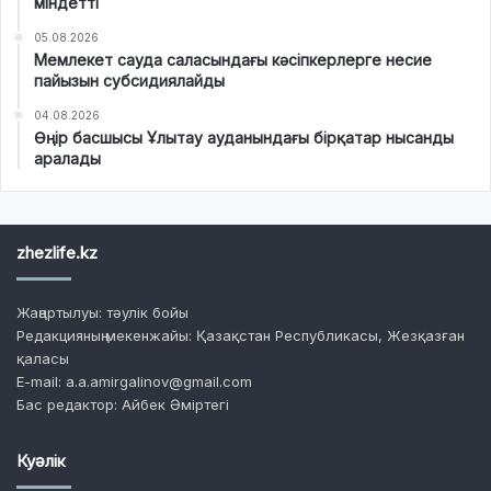
міндетті
05.08.2026
Мемлекет сауда саласындағы кәсіпкерлерге несие
пайызын субсидиялайды
04.08.2026
Өңір басшысы Ұлытау ауданындағы бірқатар нысанды
аралады
zhezlife.kz
Жаңартылуы: тәулік бойы
Редакцияның мекенжайы: Қазақстан Республикасы, Жезқазған
қаласы
E-mail: a.a.amirgalinov@gmail.com
Бас редактор: Айбек Әміртегі
Куәлік