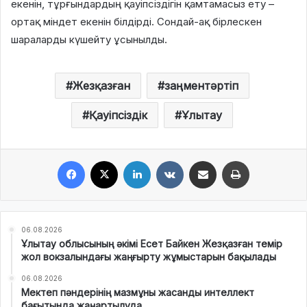
екенін, тұрғындардың қауіпсіздігін қамтамасыз ету –
ортақ міндет екенін білдірді. Сондай-ақ бірлескен
шараларды күшейту ұсынылды.
Жезқазған
заңментәртіп
Қауіпсіздік
Ұлытау
Facebook
X
LinkedIn
VKontakte
Share via Email
Print
06.08.2026
Ұлытау облысының әкімі Есет Байкен Жезқазған темір
жол вокзалындағы жаңғырту жұмыстарын бақылады
06.08.2026
Мектеп пәндерінің мазмұны жасанды интеллект
бағытында жаңартылуда