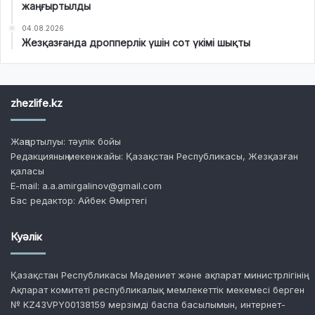
жаңғыртылды
04.08.2026
Жезқазғанда дропперлік үшін сот үкімі шықты
zhezlife.kz
Жаңартылуы: тәулік бойы
Редакцияның мекенжайы: Қазақстан Республикасы, Жезқазған
қаласы
E-mail: a.a.amirgalinov@gmail.com
Бас редактор: Айбек Әміртегі
Куәлік
Қазақстан Республикасы Мәдениет және ақпарат министрлігінің
Ақпарат комитеті республикалық мемлекеттік мекемесі берген
№ KZ43VPY00138159 мерзімді баспа басылымын, интернет-