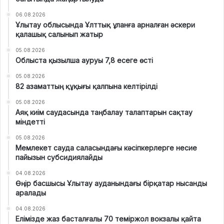
06.08.2026
Ұлытау облысында Ұлттық ұланға арналған әскери
қалашық салынып жатыр
05.08.2026
Облыста қызылша ауруы 7,8 есеге өсті
05.08.2026
82 азаматтың құқығы қалпына келтірілді
05.08.2026
Аяқ киім саудасында таңбалау талаптарын сақтау
міндетті
05.08.2026
Мемлекет сауда саласындағы кәсіпкерлерге несие
пайызын субсидиялайды
04.08.2026
Өңір басшысы Ұлытау ауданындағы бірқатар нысанды
аралады
04.08.2026
Елімізде жаз басталғалы 70 теміржол вокзалы қайта