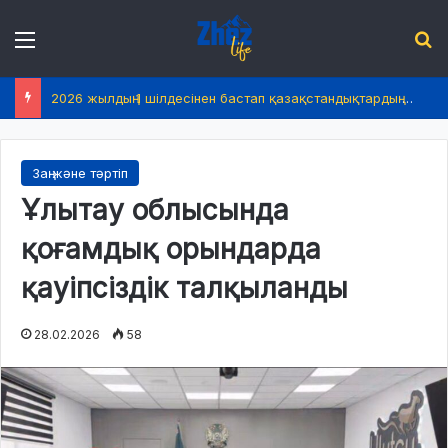
Menu
І
2026 жылдың 1 шілдесінен бастап қазақстандықтардың өмірінде не өзгереді?
Заң және тәртіп
Ұлытау облысында
қоғамдық орындарда
қауіпсіздік талқыланды
28.02.2026
58