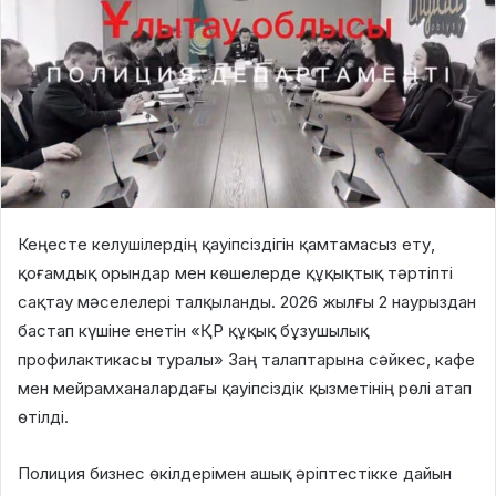
Кеңесте келушілердің қауіпсіздігін қамтамасыз ету,
қоғамдық орындар мен көшелерде құқықтық тәртіпті
сақтау мәселелері талқыланды. 2026 жылғы 2 наурыздан
бастап күшіне енетін «ҚР құқық бұзушылық
профилактикасы туралы» Заң талаптарына сәйкес, кафе
мен мейрамханалардағы қауіпсіздік қызметінің рөлі атап
өтілді.
Полиция бизнес өкілдерімен ашық әріптестікке дайын