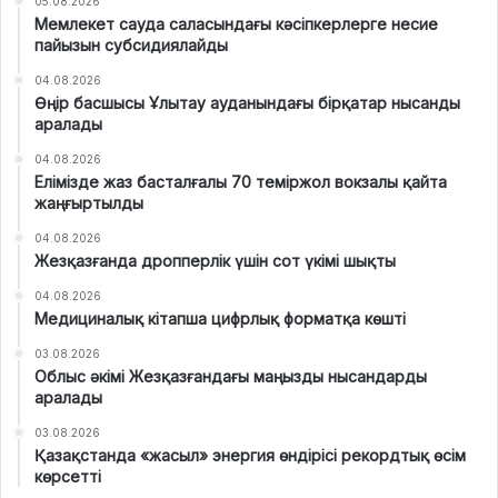
05.08.2026
Мемлекет сауда саласындағы кәсіпкерлерге несие
пайызын субсидиялайды
04.08.2026
Өңір басшысы Ұлытау ауданындағы бірқатар нысанды
аралады
04.08.2026
Елімізде жаз басталғалы 70 теміржол вокзалы қайта
жаңғыртылды
04.08.2026
Жезқазғанда дропперлік үшін сот үкімі шықты
04.08.2026
Медициналық кітапша цифрлық форматқа көшті
03.08.2026
Облыс әкімі Жезқазғандағы маңызды нысандарды
аралады
03.08.2026
Қазақстанда «жасыл» энергия өндірісі рекордтық өсім
көрсетті