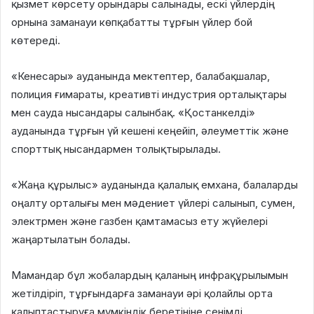
қызмет көрсету орындары салынады, ескі үйлердің
орнына заманауи көпқабатты тұрғын үйлер бой
көтереді.
«Кенесары» ауданында мектептер, балабақшалар,
полиция ғимараты, креативті индустрия орталықтары
мен сауда нысандары салынбақ. «Қостанкелді»
ауданында тұрғын үй кешені кеңейіп, әлеуметтік және
спорттық нысандармен толықтырылады.
«Жаңа құрылыс» ауданында қалалық емхана, балаларды
оңалту орталығы мен мәдениет үйлері салынып, сумен,
электрмен және газбен қамтамасыз ету жүйелері
жаңартылатын болады.
Мамандар бұл жобалардың қаланың инфрақұрылымын
жетілдіріп, тұрғындарға заманауи әрі қолайлы орта
қалыптастыруға мүмкіндік беретініне сенімді.