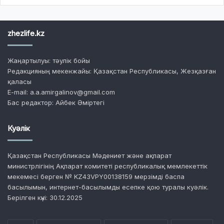
zhezlife.kz
Жаңартылуы: тәулік бойы
Редакцияның мекенжайы: Қазақстан Республикасы, Жезқазған
қаласы
E-mail: a.a.amirgalinov@gmail.com
Бас редактор: Айбек Әміртегі
Куәлік
Қазақстан Республикасы Мәдениет және ақпарат
министрлігінің Ақпарат комитеті республикалық мемлекеттік
мекемесі берген № KZ43VPY00138159 мерзімді баспа
басылымын, интернет-басылымды есепке қою туралы куәлік.
Берілген күні: 30.12.2025