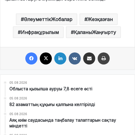
ӘлеуметтікЖобалар
Жезқазған
Инфрақұрылым
ҚаланыЖаңғырту
Facebook
X
LinkedIn
VKontakte
Share via Email
Print
05.08.2026
Облыста қызылша ауруы 7,8 есеге өсті
05.08.2026
82 азаматтың құқығы қалпына келтірілді
05.08.2026
Аяқ киім саудасында таңбалау талаптарын сақтау
міндетті