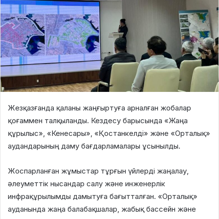
Жезқазғанда қаланы жаңғыртуға арналған жобалар
қоғаммен талқыланды. Кездесу барысында «Жаңа
құрылыс», «Кенесары», «Қостанкелді» және «Орталық»
аудандарының даму бағдарламалары ұсынылды.
Жоспарланған жұмыстар тұрғын үйлерді жаңалау,
әлеуметтік нысандар салу және инженерлік
инфрақұрылымды дамытуға бағытталған. «Орталық»
ауданында жаңа балабақшалар, жабық бассейн және