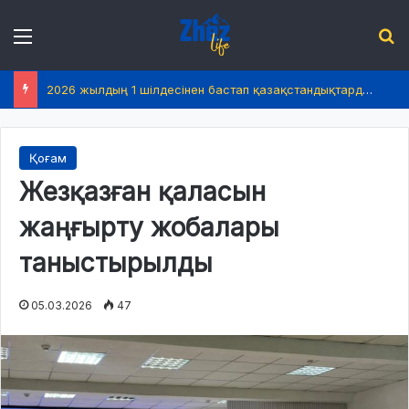
Menu
І
2026 жылдың 1 шілдесінен бастап қазақстандықтардың өмірінде не өзгереді?
Қоғам
Жезқазған қаласын
жаңғырту жобалары
таныстырылды
05.03.2026
47