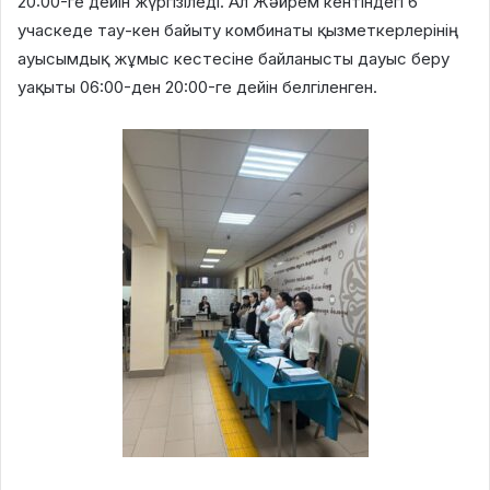
20:00-ге дейін жүргізіледі. Ал Жәйрем кентіндегі 6
учаскеде тау-кен байыту комбинаты қызметкерлерінің
ауысымдық жұмыс кестесіне байланысты дауыс беру
уақыты 06:00-ден 20:00-ге дейін белгіленген.