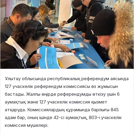
Ұлытау облысында республикалық референдум аясында
127 учаскелік референдум комиссиясы өз жұмысын
бастады. Жалпы өңірде референдумды өткізу үшін 6
аумақтық және 127 учаскелік комиссия қызмет
атқаруда. Комиссиялардың құрамында барлығы 845
адам бар, оның ішінде 42-сі аумақтық, 803-і учаскелік
комиссия мүшелері.