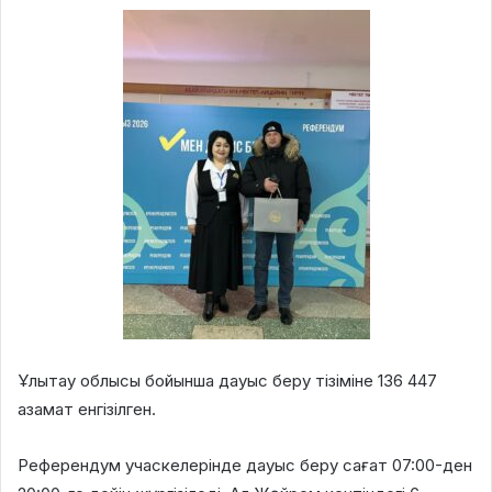
Ұлытау облысы бойынша дауыс беру тізіміне 136 447
азамат енгізілген.
Референдум учаскелерінде дауыс беру сағат 07:00-ден