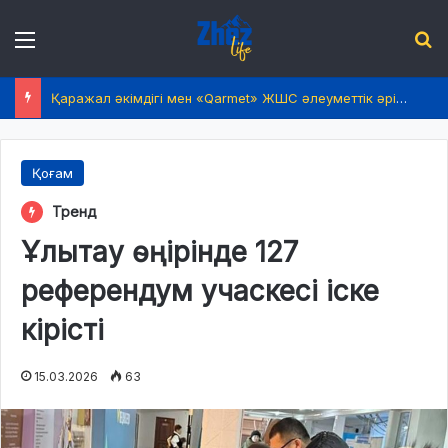
Menu
І
Қаражал әкімдігі мен «Qarmet» ЖШС әлеуметтік әріптестікті нығайтты
Қоғам
Тренд
Ұлытау өңірінде 127
референдум учаскесі іске
кірісті
15.03.2026
63