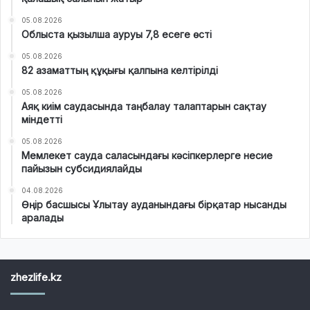
05.08.2026
Облыста қызылша ауруы 7,8 есеге өсті
05.08.2026
82 азаматтың құқығы қалпына келтірілді
05.08.2026
Аяқ киім саудасында таңбалау талаптарын сақтау
міндетті
05.08.2026
Мемлекет сауда саласындағы кәсіпкерлерге несие
пайызын субсидиялайды
04.08.2026
Өңір басшысы Ұлытау ауданындағы бірқатар нысанды
аралады
zhezlife.kz