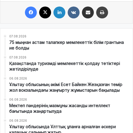
Facebook
X
LinkedIn
VKontakte
Share via Email
Print
07.08.2026
75 мыңнан астам талапкер мемлекеттік білім грантына
ие болды
07.08.2026
Қазақстанда туризмді мемлекеттік қолдау тетіктері
жетілдірілуде
06.08.2026
Ұлытау облысының әкімі Есет Байкен Жезқазған темір
жол вокзалындағы жаңғырту жұмыстарын бақылады
06.08.2026
Мектеп пәндерінің мазмұны жасанды интеллект
бағытында жаңартылуда
06.08.2026
Ұлытау облысында Ұлттық ұланға арналған әскери
қалашық салынып жатыр