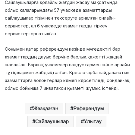
Сайлаушыларға қолайлы жағдай жасау мақсатында
облыс қалаларындағы 57 учаскеде азаматтарды
сайлаушылар тізімінен тексеруге арналған онлайн-
сервистер, ал 6 учаскеде азаматтарды тіркеу
сервистері орнатылған.
Сонымен қатар референдум кезінде мүгедектігі бар
азаматтардың дауыс беруіне барлық қажетті жағдай
жасалған. Барлық учаскелер пандустармен және арнайы
тұтқалармен жабдықталған. Кресло-арба пайдаланатын
азаматтарға волонтерлар көмегі көрсетіледі, сондай-ақ
облыс бойынша 7 инватакси қызметі жұмыс істейді.
Жезқазған
Референдум
Сайлаушылар
Ұлытау