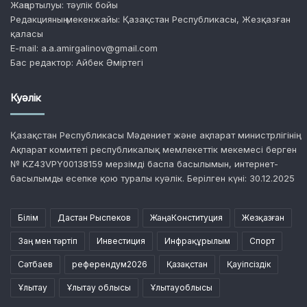
Жаңартылуы: тәулік бойы
Редакцияның мекенжайы: Қазақстан Республикасы, Жезқазған
қаласы
E-mail: a.a.amirgalinov@gmail.com
Бас редактор: Айбек Әміртегі
Куәлік
Қазақстан Республикасы Мәдениет және ақпарат министрлігінің
Ақпарат комитеті республикалық мемлекеттік мекемесі берген
№ KZ43VPY00138159 мерзімді баспа басылымын, интернет-
басылымды есепке қою туралы куәлік. Берілген күні: 30.12.2025
Білім
Дастан Рыспеков
ЖаңаКонституция
Жезқазған
Заң мен тәртіп
Инвестиция
Инфрақұрылым
Спорт
Сәтбаев
референдум2026
Қазақстан
Қауіпсіздік
Ұлытау
Ұлытау облысы
Ұлытауоблысы