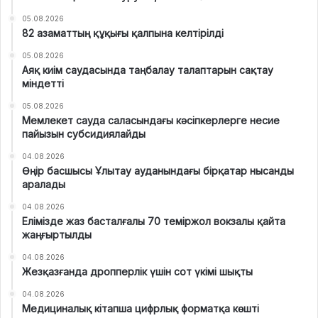
05.08.2026
82 азаматтың құқығы қалпына келтірілді
05.08.2026
Аяқ киім саудасында таңбалау талаптарын сақтау
міндетті
05.08.2026
Мемлекет сауда саласындағы кәсіпкерлерге несие
пайызын субсидиялайды
04.08.2026
Өңір басшысы Ұлытау ауданындағы бірқатар нысанды
аралады
04.08.2026
Елімізде жаз басталғалы 70 теміржол вокзалы қайта
жаңғыртылды
04.08.2026
Жезқазғанда дропперлік үшін сот үкімі шықты
04.08.2026
Медициналық кітапша цифрлық форматқа көшті