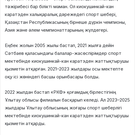
тәжірибесі бар білікті маман. Ол киокушинкай-кан
каратэден халықаралық дәрежедегі спорт шебері,
Қазақстан Республикасының бірнеше дүркін чемпионы,
Азия және әлем чемпионаттарының жүлдегері.
Еңбек жолын 2005 жылы бастап, 2021 жылға дейін
Сәтбаев қаласындағы балалар-жасөспірімдер спорт
мектебінде киокушинкай-кан каратэден жаттықтырушы
қызметін атқарған. 2021–2023 жылдары осы мектепте
оқу ісі жөніндегі басшы орынбасары болды.
2022 жылдан бастап «РКФ» қоғамдық бірлестігінің
Ұлытау облысы филиалын басқарып келеді. Ал 2023–2025
жылдары Ұлытау облысының жоғары спорт шеберлігі
мектебінде киокушинкай-кан каратэден жаттықтырушы
қызметін атқарды.