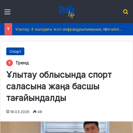
Menu
І
Ұлытау: 4 жылдағы жол инфрақұрылымының түбегейлі жаңаруы
Спорт
Тренд
Ұлытау облысында спорт
саласына жаңа басшы
тағайындалды
18.03.2026
48