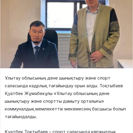
Ұлытау облысының дене шынықтыру және спорт
саласында кадрлық тағайындау орын алды. Тоқтыбаев
Қуатбек Жұмабекұлы «Ұлытау облысының дене
шынықтыру және спортты дамыту орталығы»
коммуналдық мемлекеттік мекемесінің басшысы болып
тағайындалды.
Қуатбек Тоқтыбаев – спорт саласында көпжылдық