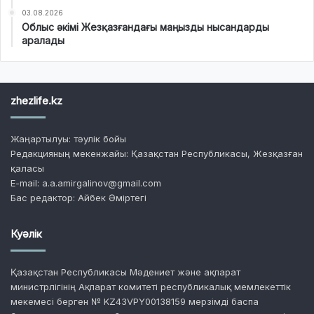
03.08.2026
Облыс әкімі Жезқазғандағы маңызды нысандарды
аралады
zhezlife.kz
Жаңартылуы: тәулік бойы
Редакцияның мекенжайы: Қазақстан Республикасы, Жезқазған
қаласы
E-mail: a.a.amirgalinov@gmail.com
Бас редактор: Айбек Әміртегі
Куәлік
Қазақстан Республикасы Мәдениет және ақпарат
министрлігінің Ақпарат комитеті республикалық мемлекеттік
мекемесі берген № KZ43VPY00138159 мерзімді баспа