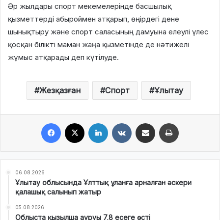
Әр жылдары спорт мекемелерінде басшылық
қызметтерді абыроймен атқарып, өңірдегі дене
шынықтыру және спорт саласының дамуына елеулі үлес
қосқан білікті маман жаңа қызметінде де нәтижелі
жұмыс атқарады деп күтілуде.
Жезқазған
Спорт
Ұлытау
Facebook
X
LinkedIn
VKontakte
Share via Email
Print
06.08.2026
Ұлытау облысында Ұлттық ұланға арналған әскери
қалашық салынып жатыр
05.08.2026
Облыста қызылша ауруы 7,8 есеге өсті