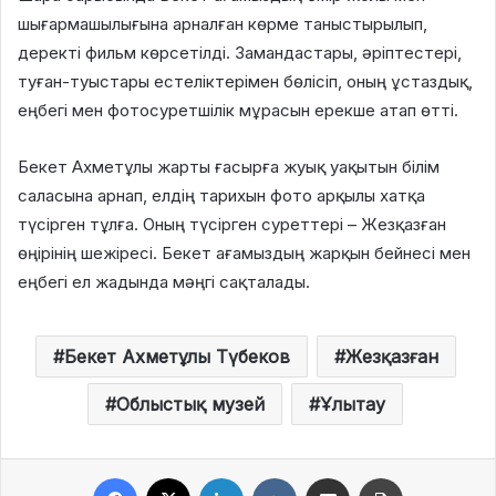
шығармашылығына арналған көрме таныстырылып,
деректі фильм көрсетілді. Замандастары, әріптестері,
туған-туыстары естеліктерімен бөлісіп, оның ұстаздық,
еңбегі мен фотосуретшілік мұрасын ерекше атап өтті.
Бекет Ахметұлы жарты ғасырға жуық уақытын білім
саласына арнап, елдің тарихын фото арқылы хатқа
түсірген тұлға. Оның түсірген суреттері – Жезқазған
өңірінің шежіресі. Бекет ағамыздың жарқын бейнесі мен
еңбегі ел жадында мәңгі сақталады.
Бекет Ахметұлы Түбеков
Жезқазған
Облыстық музей
Ұлытау
Facebook
X
LinkedIn
VKontakte
Share via Email
Print