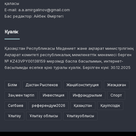
қаласы
E-mail: a.a.amirgalinov@gmail.com
Бас редактор: Айбек Әміртегі
Куәлік
Қазақстан Республикасы Мәдениет және ақпарат министрлігінің
Ақпарат комитеті республикалық мемлекеттік мекемесі берген
№ KZ43VPY00138159 мерзімді баспа басылымын, интернет-
басылымды есепке қою туралы куәлік. Берілген күні: 30.12.2025
Білім
Дастан Рыспеков
ЖаңаКонституция
Жезқазған
Заң мен тәртіп
Инвестиция
Инфрақұрылым
Спорт
Сәтбаев
референдум2026
Қазақстан
Қауіпсіздік
Ұлытау
Ұлытау облысы
Ұлытауоблысы