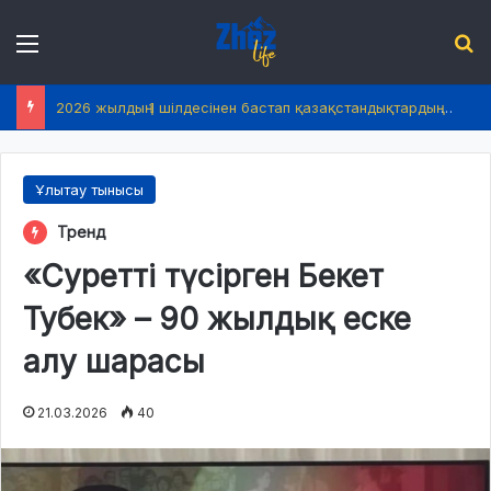
Menu
І
2026 жылдың 1 шілдесінен бастап қазақстандықтардың өмірінде не өзгереді?
Ұлытау тынысы
Тренд
«Суретті түсірген Бекет
Тубек» – 90 жылдық еске
алу шарасы
21.03.2026
40