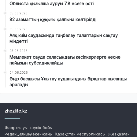
Облыста қызылша ауруы 7,8 есеге өсті
05.08.2026
82 азаматтың құқығы қалпына келтірілді
05.08.2026
Аяқ киім саудасында таңбалау талаптарын сақтау
міндетті
05.08.2026
Мемлекет сауда саласындағы кәсіпкерлерге несие
пайызын субсидиялайды
04.08.2026
Өңір басшысы Ұлытау ауданындағы бірқатар нысанды
аралады
zhezlife.kz
Жаңартылуы: тәулік бойы
Редакцияның мекенжайы: Қазақстан Республикасы, Жезқазған