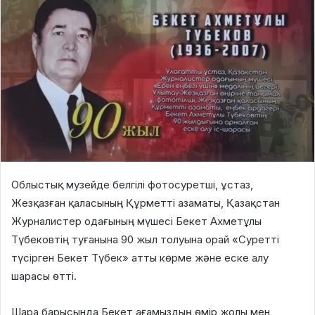
Облыстық музейде белгілі фотосуретші, ұстаз,
Жезқазған қаласының Құрметті азаматы, Қазақстан
Журналистер одағының мүшесі Бекет Ахметұлы
Түбековтің туғанына 90 жыл толуына орай «Суретті
түсірген Бекет Түбек» атты көрме және еске алу
шарасы өтті.
Шара барысында Бекет ағамыздың өмір жолы мен