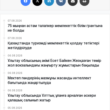
07.08.2026
75 мыңнан астам талапкер мемлекеттік білім грантына
ие болды
07.08.2026
Қазақстанда туризмді мемлекеттік қолдау тетіктері
жетілдірілуде
06.08.2026
Ұлытау облысының әкімі Есет Байкен Жезқазған темір
жол вокзалындағы жаңғырту жұмыстарын бақылады
06.08.2026
Мектеп пәндерінің мазмұны жасанды интеллект
бағытында жаңартылуда
06.08.2026
Ұлытау облысында Ұлттық ұланға арналған әскери
қалашық салынып жатыр
05.08.2026