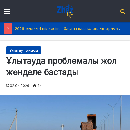
Menu
І
2026 жылдың 1 шілдесінен бастап қазақстандықтардың өмірінде не өзгереді?
Ұлытау тынысы
Ұлытауда проблемалы жол
жөнделе бастады
02.04.2026
44