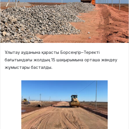
Ұлытау ауданына қарасты Борсеңгір–Теректі
бағытындағы жолдың 15 шақырымына орташа жөндеу
жұмыстары басталды.
⠀