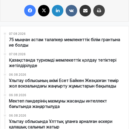
Facebook
X
LinkedIn
VKontakte
Share via Email
Print
07.08.2026
75 мыңнан астам талапкер мемлекеттік білім грантына
ие болды
07.08.2026
Қазақстанда туризмді мемлекеттік қолдау тетіктері
жетілдірілуде
06.08.2026
Ұлытау облысының әкімі Есет Байкен Жезқазған темір
жол вокзалындағы жаңғырту жұмыстарын бақылады
06.08.2026
Мектеп пәндерінің мазмұны жасанды интеллект
бағытында жаңартылуда
06.08.2026
Ұлытау облысында Ұлттық ұланға арналған әскери
қалашық салынып жатыр