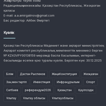
Жаңартылуы: тәулік бойы
Редакцияның мекенжайы: Қазақстан Республикасы, Жезқазған
қаласы
E-mail: a.a.amirgalinov@gmail.com
Бас редактор: Айбек Әміртегі
Куәлік
Қазақстан Республикасы Мәдениет және ақпарат министрлігінің
Ақпарат комитеті республикалық мемлекеттік мекемесі берген
№ KZ43VPY00138159 мерзімді баспа басылымын, интернет-
басылымды есепке қою туралы куәлік. Берілген күні: 30.12.2025
Білім
Дастан Рыспеков
ЖаңаКонституция
Жезқазған
Заң мен тәртіп
Инвестиция
Инфрақұрылым
Спорт
Сәтбаев
референдум2026
Қазақстан
Қауіпсіздік
Ұлытау
Ұлытау облысы
Ұлытауоблысы