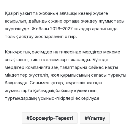
Қазіргі уақытта жобаның алғашқы кезеңі жүзеге
асырылып, дайындық және орташа жөндеу жұмыстары
жүргізілуде. Жобаны 2026–2027 жылдар аралығында
толық аяқтау жоспарланып отыр.
⠀
Конкурстық рәсімдер нәтижесінде мердігер мекеме
анықталып, тиісті келісімшарт жасалды. Бүгінде
мердігер компанияға заң талаптарына сәйкес нақты
міндеттер жүктеліп, жол құрылысының сапасы тұрақты
бақылауда. Сонымен қатар, жүргізіліп жатқан
жұмыстарға қоғамдық бақылау күшейтіліп,
тұрғындардың ұсыныс-пікірлері ескерілуде.
Борсеңгір–Теректі
Ұлытау