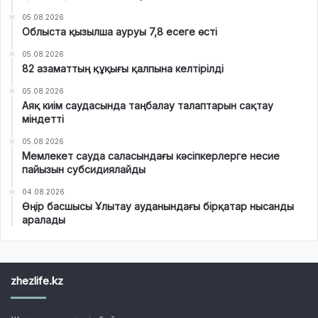
05.08.2026
Облыста қызылша ауруы 7,8 есеге өсті
05.08.2026
82 азаматтың құқығы қалпына келтірілді
05.08.2026
Аяқ киім саудасында таңбалау талаптарын сақтау
міндетті
05.08.2026
Мемлекет сауда саласындағы кәсіпкерлерге несие
пайызын субсидиялайды
04.08.2026
Өңір басшысы Ұлытау ауданындағы бірқатар нысанды
аралады
zhezlife.kz