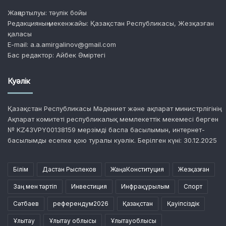
Жаңартылуы: тәулік бойы
Редакцияның мекенжайы: Қазақстан Республикасы, Жезқазған
қаласы
E-mail: a.a.amirgalinov@gmail.com
Бас редактор: Айбек Әміртегі
Куәлік
Қазақстан Республикасы Мәдениет және ақпарат министрлігінің
Ақпарат комитеті республикалық мемлекеттік мекемесі берген
№ KZ43VPY00138159 мерзімді баспа басылымын, интернет-
басылымды есепке қою туралы куәлік. Берілген күні: 30.12.2025
Білім
Дастан Рыспеков
ЖаңаКонституция
Жезқазған
Заң мен тәртіп
Инвестиция
Инфрақұрылым
Спорт
Сәтбаев
референдум2026
Қазақстан
Қауіпсіздік
Ұлытау
Ұлытау облысы
Ұлытауоблысы