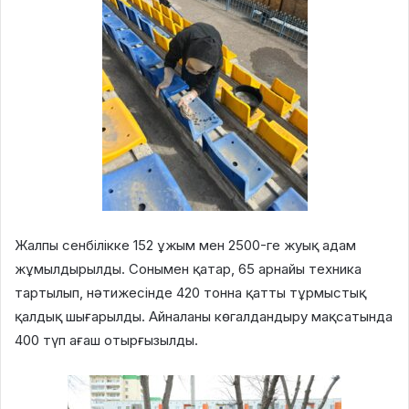
Жалпы сенбілікке 152 ұжым мен 2500-ге жуық адам
жұмылдырылды. Сонымен қатар, 65 арнайы техника
тартылып, нәтижесінде 420 тонна қатты тұрмыстық
қалдық шығарылды. Айналаны көгалдандыру мақсатында
400 түп ағаш отырғызылды.