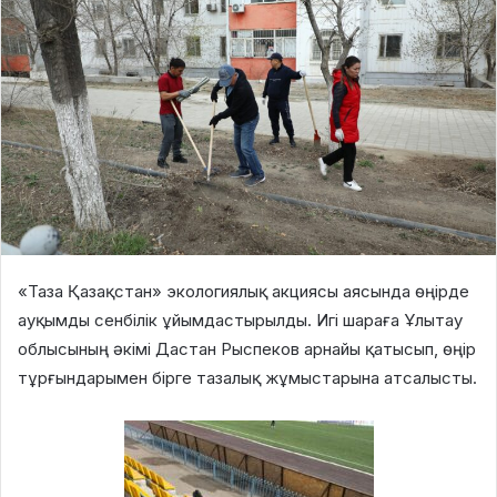
«Таза Қазақстан» экологиялық акциясы аясында өңірде
ауқымды сенбілік ұйымдастырылды. Игі шараға Ұлытау
облысының әкімі Дастан Рыспеков арнайы қатысып, өңір
тұрғындарымен бірге тазалық жұмыстарына атсалысты.