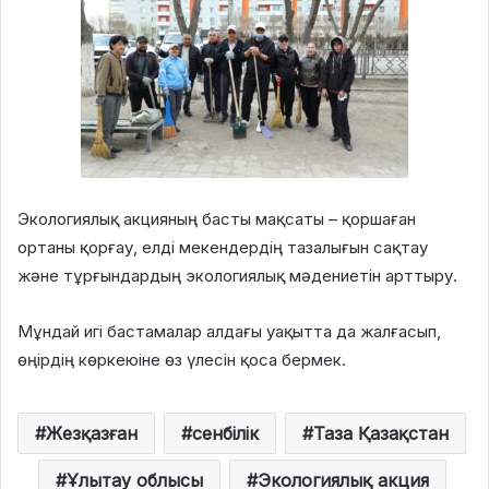
Экологиялық акцияның басты мақсаты – қоршаған
ортаны қорғау, елді мекендердің тазалығын сақтау
және тұрғындардың экологиялық мәдениетін арттыру.
Мұндай игі бастамалар алдағы уақытта да жалғасып,
өңірдің көркеюіне өз үлесін қоса бермек.
Жезқазған
сенбілік
Таза Қазақстан
Ұлытау облысы
Экологиялық акция