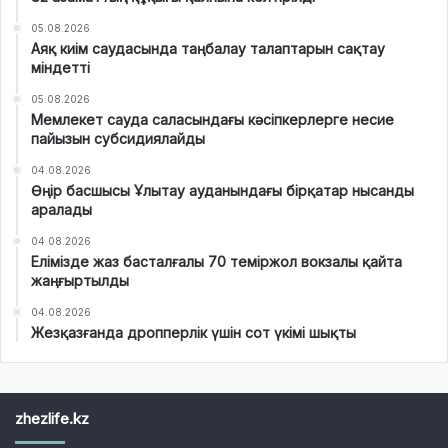
05.08.2026
Аяқ киім саудасында таңбалау талаптарын сақтау
міндетті
05.08.2026
Мемлекет сауда саласындағы кәсіпкерлерге несие
пайызын субсидиялайды
04.08.2026
Өңір басшысы Ұлытау ауданындағы бірқатар нысанды
аралады
04.08.2026
Елімізде жаз басталғалы 70 теміржол вокзалы қайта
жаңғыртылды
04.08.2026
Жезқазғанда дропперлік үшін сот үкімі шықты
zhezlife.kz