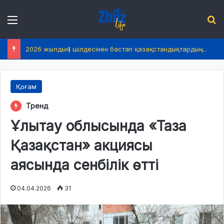
Menu
І
2026 жылдың 1 шілдесінен бастап қазақстандықтардың өмірінде не өзгереді?
Қоғам
Тренд
Ұлытау облысында «Таза
Қазақстан» акциясы
аясында сенбілік өтті
04.04.2026
31