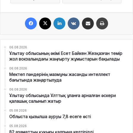
Facebook
X
LinkedIn
VKontakte
Share via Email
Print
06.08.2026
Ұлытау облысының әкімі Есет Байкен Жезқазған темір
жол вокзалындағы жаңғырту жұмыстарын бақылады
06.08.2026
Мектеп пәндерінің мазмұны жасанды интеллект
бағытында жаңартылуда
06.08.2026
Ұлытау облысында Ұлттық ұланға арналған әскери
қалашық салынып жатыр
05.08.2026
Облыста қызылша ауруы 7,8 есеге өсті
05.08.2026
82 азаматтың құқығы қалпына келтірілді